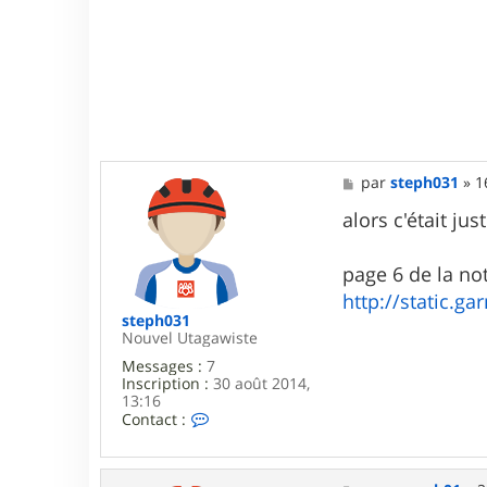
M
par
steph031
»
1
e
s
alors c'était j
s
a
g
page 6 de la no
e
http://static.
steph031
Nouvel Utagawiste
Messages :
7
Inscription :
30 août 2014,
13:16
C
Contact :
o
n
t
a