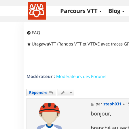
Parcours VTT
Blog
FAQ
UtagawaVTT (Randos VTT et VTTAE avec traces GP
Modérateur :
Modérateurs des Forums
Répondre
M
par
steph031
»
1
e
s
bonjour,
s
a
g
branché au secte