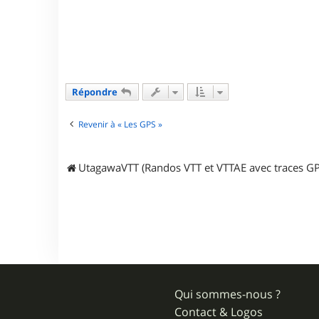
t
a
c
t
e
r
d
o
Répondre
u
b
l
Revenir à « Les GPS »
e
t
e
r
UtagawaVTT (Randos VTT et VTTAE avec traces GP
i
c
Qui sommes-nous ?
Contact & Logos