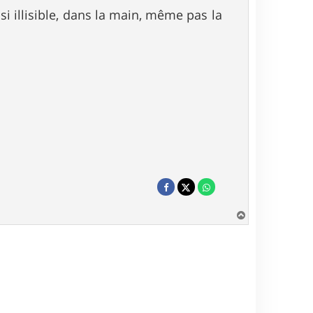
 illisible, dans la main, même pas la
H
a
u
t