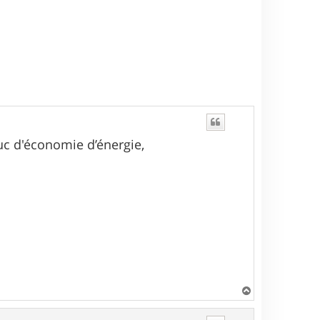
ruc d'économie d’énergie,
H
a
u