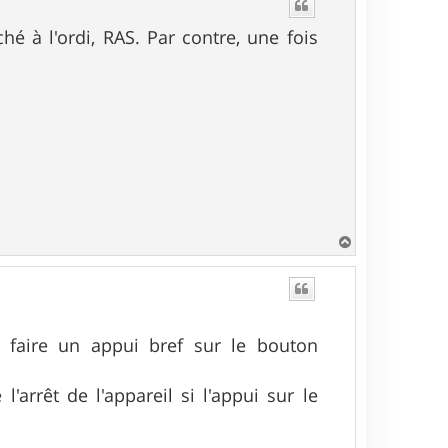
t
hé à l'ordi, RAS. Par contre, une fois
H
a
u
t
, faire un appui bref sur le bouton
'arrêt de l'appareil si l'appui sur le