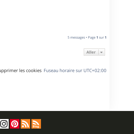
u
t
5 messages • Page
1
sur
1
Aller
upprimer les cookies
Fuseau horaire sur
UTC+02:00