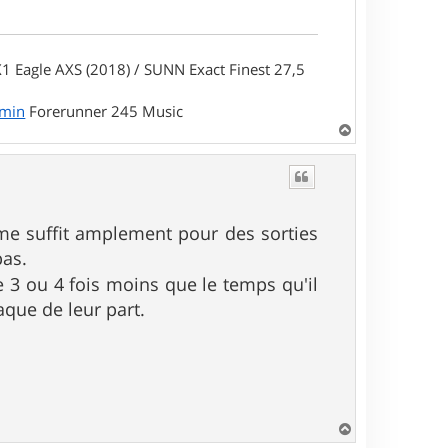
1 Eagle AXS (2018) / SUNN Exact Finest 27,5
rmin
Forerunner 245 Music
H
a
u
t
me suffit amplement pour des sorties
pas.
ue 3 ou 4 fois moins que le temps qu'il
aque de leur part.
H
a