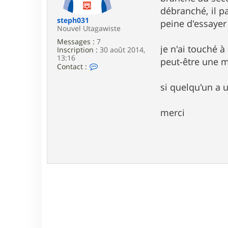
e
débranché, il p
steph031
peine d'essayer 
Nouvel Utagawiste
Messages :
7
je n'ai touché à
Inscription :
30 août 2014,
13:16
peut-être une mi
C
Contact :
o
n
si quelqu'un a 
t
a
c
merci
t
e
r
s
t
e
p
h
0
3
1