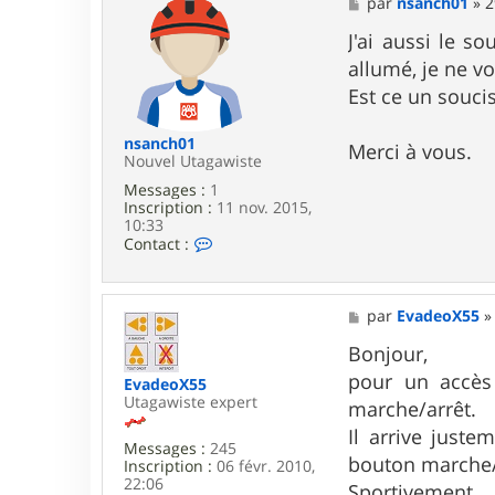
M
par
nsanch01
»
2
c
e
t
s
J'ai aussi le s
e
s
allumé, je ne v
r
a
s
g
Est ce un soucis
t
e
e
p
nsanch01
Merci à vous.
h
Nouvel Utagawiste
0
Messages :
1
3
Inscription :
11 nov. 2015,
1
10:33
C
Contact :
o
n
t
a
M
par
EvadeoX55
c
e
t
s
Bonjour,
e
s
pour un accès 
r
EvadeoX55
a
n
Utagawiste expert
g
marche/arrêt.
s
e
Il arrive juste
a
Messages :
245
n
bouton marche/
Inscription :
06 févr. 2010,
c
22:06
Sportivement.
h