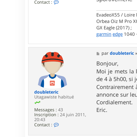
C
Contact :
0
o
1
n
EvadeoX55 / Loire 
t
Orbea Oiz M Pro XO
a
c
GX Eagle (2017) ;
t
garmin
edge
1040 +
e
r
E
v
M
par
doubleteric
a
e
d
s
Bonjour,
e
s
o
Moi je mets l
a
X
g
de 4 à 5h00, si 
5
e
5
Contrairement 
doubleteric
annonce sur leu
Utagawiste habitué
Cordialement.
Eric.
Messages :
43
Inscription :
24 juin 2011,
20:43
C
Contact :
o
n