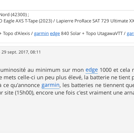
Nord (42300) ;
 Eagle AXS T-Tape (2023) / Lapierre ProRace SAT 729 Ultimate XX
 Topo d'Alexis /
garmin
edge
840 Solar + Topo UtagawaVTT /
ga
»
29 sept. 2017, 08:11
edge
a luminosité au minimum sur mon
1000 et cela 
je mets celle-ci un peu plus élevé, la batterie ne tient 
garmin
à ce qu'annonce
, les batteries ne tiennent q
r site (15h00), encore une fois c'est vraiment une arn