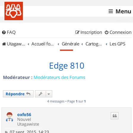
Menu
FAQ
Inscription
Connexion
UtagawaVTT (Randos VTT et VTTAE avec traces GPS)
Accueil forum
Générale
Cartographie et GPS
Les GPS
Edge 810
Modérateur :
Modérateurs des Forums
Répondre
4 messages • Page
1
sur
1
oxfo56
Nouvel
Utagawiste
M
07 sept. 2015, 14:23