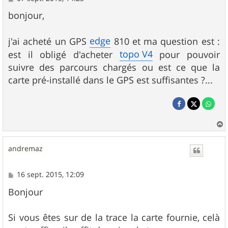
e
s
bonjour,
s
a
g
edge
j'ai acheté un GPS
810 et ma question est :
e
topo V4
est il obligé d'acheter
pour pouvoir
suivre des parcours chargés ou est ce que la
carte pré-installé dans le GPS est suffisantes ?...
a
u
andremaz
t
M
16 sept. 2015, 12:09
e
s
Bonjour
s
a
g
Si vous êtes sur de la trace la carte fournie, celà
e