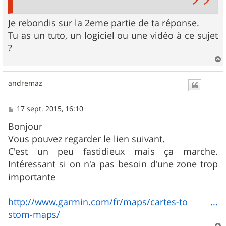
Je rebondis sur la 2eme partie de ta réponse.
Tu as un tuto, un logiciel ou une vidéo à ce sujet
?
a
u
andremaz
t
M
17 sept. 2015, 16:10
e
s
Bonjour
s
Vous pouvez regarder le lien suivant.
a
g
C'est un peu fastidieux mais ça marche.
e
Intéressant si on n'a pas besoin d'une zone trop
importante
http://www.garmin.com/fr/maps/cartes-to ...
stom-maps/