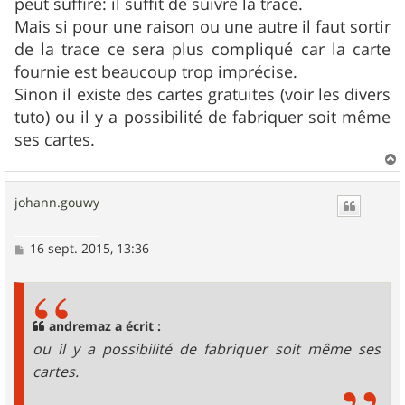
peut suffire: il suffit de suivre la trace.
Mais si pour une raison ou une autre il faut sortir
de la trace ce sera plus compliqué car la carte
fournie est beaucoup trop imprécise.
Sinon il existe des cartes gratuites (voir les divers
tuto) ou il y a possibilité de fabriquer soit même
ses cartes.
a
u
johann.gouwy
t
M
16 sept. 2015, 13:36
e
s
s
a
g
andremaz a écrit :
e
ou il y a possibilité de fabriquer soit même ses
cartes.