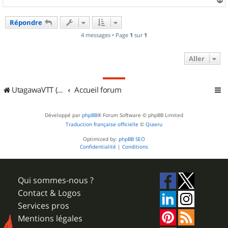
a
u
Répondre
t
4 messages • Page
1
sur
1
Aller
UtagawaVTT (Randos VTT et VTTAE avec traces GPS)
Accueil forum
Développé par
phpBB
® Forum Software © phpBB Limited
Traduction française officielle
©
Qiaeru
Optimized by:
phpBB SEO
Confidentialité
|
Conditions
Qui sommes-nous ?
Contact & Logos
Services pros
Mentions légales