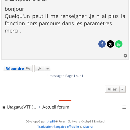
e
s
bonjour
s
Quelqu'un peut il me renseigner ,je n ai plus la
a
g
fonction hors parcours dans les paramètres.
e
merci .
a
u
Répondre
t
1 message • Page
1
sur
1
Aller
UtagawaVTT (Randos VTT et VTTAE avec traces GPS)
Accueil forum
Développé par
phpBB
® Forum Software © phpBB Limited
Traduction française officielle
©
Qiaeru