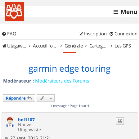
Menu
FAQ
Inscription
Connexion
UtagawaVTT (Randos VTT et VTTAE avec traces GPS)
Accueil forum
Générale
Cartographie et GPS
Les GPS
garmin edge touring
Modérateur :
Modérateurs des Forums
Répondre
1 message • Page
1
sur
1
bol1107
Nouvel
Utagawiste
M
22 sept. 2015, 21:21