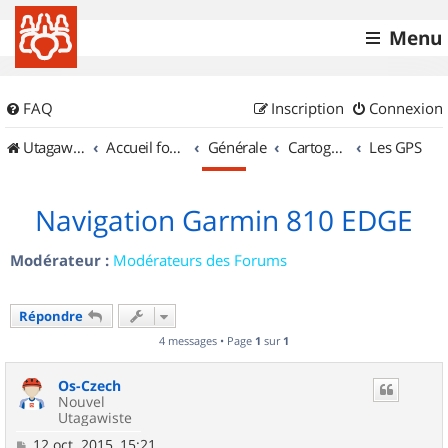
Menu
FAQ
Inscription
Connexion
UtagawaVTT (Randos VTT et VTTAE avec traces GPS)
Accueil forum
Générale
Cartographie et GPS
Les GPS
Navigation Garmin 810 EDGE
Modérateur :
Modérateurs des Forums
Répondre
4 messages • Page
1
sur
1
Os-Czech
Nouvel
Utagawiste
M
12 oct. 2015, 15:21