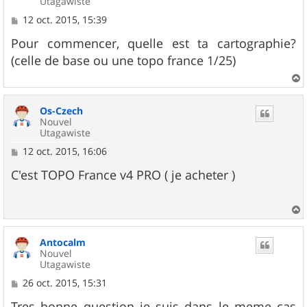
Utagawiste
M
12 oct. 2015, 15:39
e
s
Pour commencer, quelle est ta cartographie?
s
(celle de base ou une topo france 1/25)
a
g
e
a
u
Os-Czech
t
Nouvel
Utagawiste
M
12 oct. 2015, 16:06
e
s
C'est TOPO France v4 PRO ( je acheter )
s
a
g
e
a
u
Antocalm
t
Nouvel
Utagawiste
M
26 oct. 2015, 15:31
e
s
Tres bonne question je suis dans le meme cas