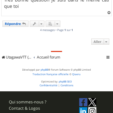
s
que toi
a
g
e
a
u
Répondre
t
4 messages • Page
1
sur
1
Aller
UtagawaVTT (Randos VTT et VTTAE avec traces GPS)
Accueil forum
Développé par
phpBB
® Forum Software © phpBB Limited
Traduction française officielle
©
Qiaeru
Optimized by:
phpBB SEO
Confidentialité
|
Conditions
Qui sommes-nous ?
Contact & Logos