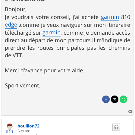
e
s
Bonjour,
s
garmin
Je voudrais votre conseil, j'ai acheté
810
a
g
edge
,comme je veux naviguer sur mon itinéraire
e
garmin
téléchargé sur
, comme je demande accès
direct au départ de mon parcours il m'indique de
prendre les routes principales pas les chemins
de VTT.
Merci d'avance pour votre aide.
Sportivement.
a
u
bouillon72
t
Nouvel