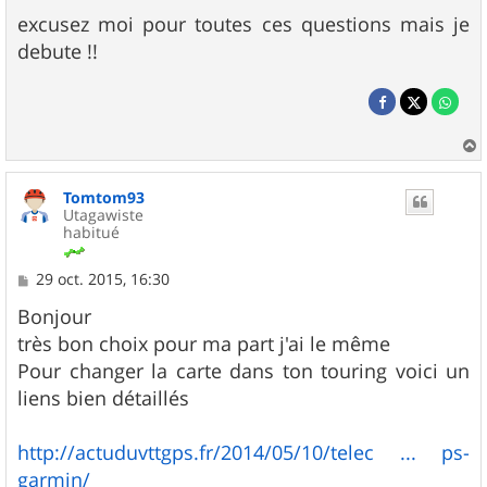
excusez moi pour toutes ces questions mais je
debute !!
a
u
Tomtom93
t
Utagawiste
habitué
M
29 oct. 2015, 16:30
e
s
Bonjour
s
très bon choix pour ma part j'ai le même
a
g
Pour changer la carte dans ton touring voici un
e
liens bien détaillés
http://actuduvttgps.fr/2014/05/10/telec ... ps-
garmin/