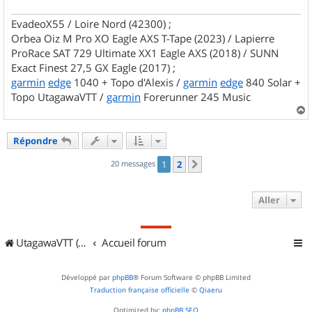
EvadeoX55 / Loire Nord (42300) ;
Orbea Oiz M Pro XO Eagle AXS T-Tape (2023) / Lapierre
ProRace SAT 729 Ultimate XX1 Eagle AXS (2018) / SUNN
Exact Finest 27,5 GX Eagle (2017) ;
garmin
edge
1040 + Topo d'Alexis /
garmin
edge
840 Solar +
Topo UtagawaVTT /
garmin
Forerunner 245 Music
a
u
Répondre
t
20 messages
1
2
Suivant
Aller
UtagawaVTT (Randos VTT et VTTAE avec traces GPS)
Accueil forum
Développé par
phpBB
® Forum Software © phpBB Limited
Traduction française officielle
©
Qiaeru
Optimized by:
phpBB SEO