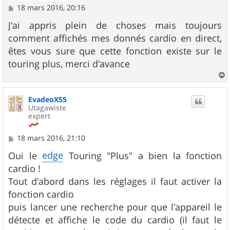
M
18 mars 2016, 20:16
e
s
J'ai appris plein de choses mais toujours
s
comment affichés mes donnés cardio en direct,
a
g
êtes vous sure que cette fonction existe sur le
e
touring plus, merci d'avance
a
u
EvadeoX55
t
Utagawiste
expert
M
18 mars 2016, 21:10
e
s
edge
Oui le
Touring "Plus" a bien la fonction
s
cardio !
a
g
Tout d'abord dans les réglages il faut activer la
e
fonction cardio
puis lancer une recherche pour que l'appareil le
détecte et affiche le code du cardio (il faut le