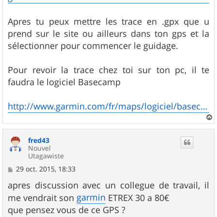
Apres tu peux mettre les trace en .gpx que u
prend sur le site ou ailleurs dans ton gps et la
sélectionner pour commencer le guidage.
Pour revoir la trace chez toi sur ton pc, il te
faudra le logiciel Basecamp
http://www.garmin.com/fr/maps/logiciel/basecamp/
a
u
fred43
t
Nouvel
Utagawiste
M
29 oct. 2015, 18:33
e
s
apres discussion avec un collegue de travail, il
s
garmin
me vendrait son
ETREX 30 a 80€
a
g
que pensez vous de ce GPS ?
e