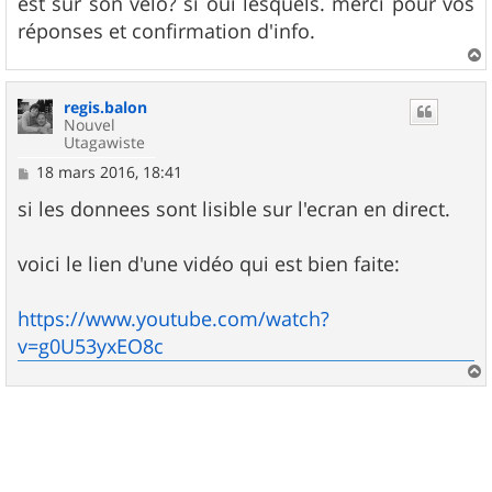
est sur son velo? si oui lesquels. merci pour vos
réponses et confirmation d'info.
a
u
regis.balon
t
Nouvel
Utagawiste
M
18 mars 2016, 18:41
e
s
si les donnees sont lisible sur l'ecran en direct.
s
a
g
voici le lien d'une vidéo qui est bien faite:
e
https://www.youtube.com/watch?
v=g0U53yxEO8c
a
u
t