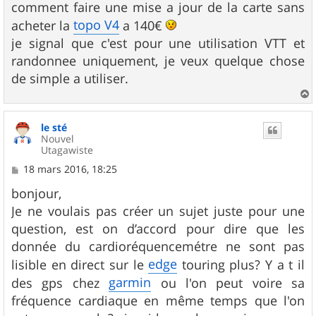
comment faire une mise a jour de la carte sans
topo V4
acheter la
a 140€
je signal que c'est pour une utilisation VTT et
randonnee uniquement, je veux quelque chose
de simple a utiliser.
a
u
le sté
t
Nouvel
Utagawiste
M
18 mars 2016, 18:25
e
s
bonjour,
s
Je ne voulais pas créer un sujet juste pour une
a
g
question, est on d’accord pour dire que les
e
donnée du cardioréquencemétre ne sont pas
edge
lisible en direct sur le
touring plus? Y a t il
garmin
des gps chez
ou l'on peut voire sa
fréquence cardiaque en même temps que l'on