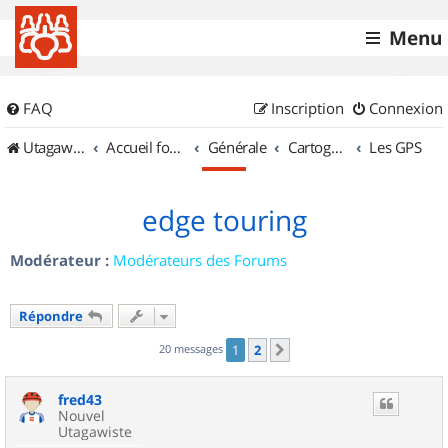
Menu
FAQ
Inscription
Connexion
UtagawaVTT (Randos VTT et VTTAE avec traces GPS)
Accueil forum
Générale
Cartographie et GPS
Les GPS
edge touring
Modérateur :
Modérateurs des Forums
Répondre
20 messages
1
2
Suivant
fred43
Nouvel
Utagawiste