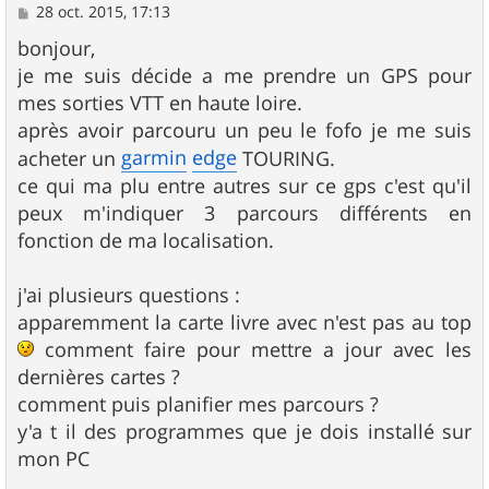
M
28 oct. 2015, 17:13
e
s
bonjour,
s
je me suis décide a me prendre un GPS pour
a
g
mes sorties VTT en haute loire.
e
après avoir parcouru un peu le fofo je me suis
garmin
edge
acheter un
TOURING.
ce qui ma plu entre autres sur ce gps c'est qu'il
peux m'indiquer 3 parcours différents en
fonction de ma localisation.
j'ai plusieurs questions :
apparemment la carte livre avec n'est pas au top
comment faire pour mettre a jour avec les
dernières cartes ?
comment puis planifier mes parcours ?
y'a t il des programmes que je dois installé sur
mon PC