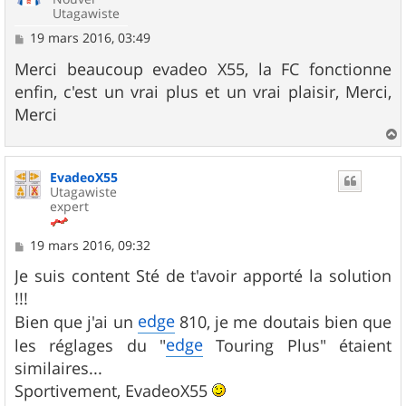
Utagawiste
M
19 mars 2016, 03:49
e
s
Merci beaucoup evadeo X55, la FC fonctionne
s
enfin, c'est un vrai plus et un vrai plaisir, Merci,
a
g
Merci
e
a
u
EvadeoX55
t
Utagawiste
expert
M
19 mars 2016, 09:32
e
s
Je suis content Sté de t'avoir apporté la solution
s
!!!
a
g
edge
Bien que j'ai un
810, je me doutais bien que
e
edge
les réglages du "
Touring Plus" étaient
similaires...
Sportivement, EvadeoX55