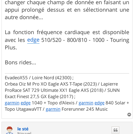
changer chaque champ de donnée en faisant un
appui prolongé dessus et en sélectionnant une
autre donnée...
La fonction fréquence cardiaque est disponible
edge
avec les
510/520 - 800/810 - 1000 - Touring
Plus.
Bons rides...
EvadeoX55 / Loire Nord (42300) ;
Orbea Oiz M Pro XO Eagle AXS T-Tape (2023) / Lapierre
ProRace SAT 729 Ultimate XX1 Eagle AXS (2018) / SUNN
Exact Finest 27,5 GX Eagle (2017) ;
garmin
edge
1040 + Topo d'Alexis /
garmin
edge
840 Solar +
Topo UtagawaVTT /
garmin
Forerunner 245 Music
a
u
le sté
t
Nouvel