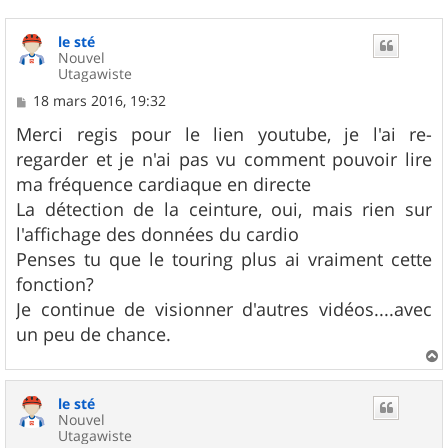
le sté
Nouvel
Utagawiste
M
18 mars 2016, 19:32
e
s
Merci regis pour le lien youtube, je l'ai re-
s
regarder et je n'ai pas vu comment pouvoir lire
a
g
ma fréquence cardiaque en directe
e
La détection de la ceinture, oui, mais rien sur
l'affichage des données du cardio
Penses tu que le touring plus ai vraiment cette
fonction?
Je continue de visionner d'autres vidéos....avec
un peu de chance.
a
u
le sté
t
Nouvel
Utagawiste