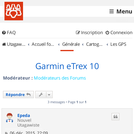
Menu
FAQ
Inscription
Connexion
UtagawaVTT (Randos VTT et VTTAE avec traces GPS)
Accueil forum
Générale
Cartographie et GPS
Les GPS
Garmin eTrex 10
Modérateur :
Modérateurs des Forums
Répondre
3 messages • Page
1
sur
1
Epeda
Nouvel
Utagawiste
M
06 déc. 2015, 22:09