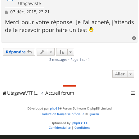
Utagawiste
M
07 déc. 2015, 23:21
e
s
Merci pour votre réponse. Je l'ai acheté, j'attends
s
de le recevoir pour faire un test
a
g
e
a
u
Répondre
t
3 messages • Page
1
sur
1
Aller
UtagawaVTT (Randos VTT et VTTAE avec traces GPS)
Accueil forum
Développé par
phpBB
® Forum Software © phpBB Limited
Traduction française officielle
©
Qiaeru
Optimized by:
phpBB SEO
Confidentialité
|
Conditions