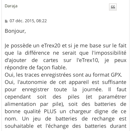
u
Daraja
t
M
07 déc. 2015, 08:22
e
s
Bonjour,
s
a
g
Je possède un eTrex20 et si je me base sur le fait
e
que la différence ne serait que l'impossibilité
d'ajouter de cartes sur l'eTrex10, je peux
répondre de façon fiable.
Oui, les traces enregistrées sont au format GPX.
Oui, l'autonomie de cet appareil est suffisante
pour enregistrer toute la journée. Il faut
cependant soit des piles (et paramétrer
alimentation par pile), soit des batteries de
bonne qualité PLUS un chargeur digne de ce
nom. Un jeu de batteries de rechange est
souhaitable et l'échange des batteries durant