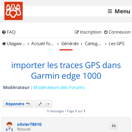
Menu
FAQ
Inscription
Connexion
UtagawaVTT (Randos VTT et VTTAE avec traces GPS)
Accueil forum
Générale
Cartographie et GPS
Les GPS
importer les traces GPS dans
Garmin edge 1000
Modérateur :
Modérateurs des Forums
Répondre
9 messages • Page
1
sur
1
olivier78610
Nouvel