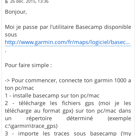
M
26 déc. 2015, 13:36
e
s
Bonjour,
s
a
g
Moi je passe par l'utilitaire Basecamp disponible
e
sous
http://www.garmin.com/fr/maps/logiciel/basecamp/
.
Pour faire simple :
-> Pour commencer, connecte ton garmin 1000 a
ton pc/mac
1 - installe basecamp sur ton pc/mac
2 - télécharge les fichiers gps (moi je les
télécharge au format gpx) sur ton pc/mac dans
un répertoire déterminé (exemple
c:\garmin\trace_gps)
3 - importe les traces sous basecamp ('my