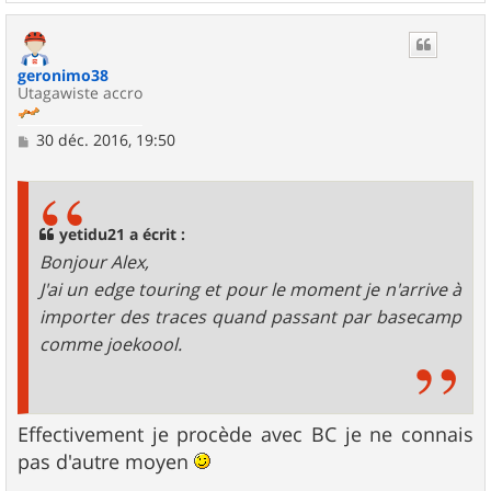
a
u
t
geronimo38
Utagawiste accro
M
30 déc. 2016, 19:50
e
s
s
a
g
yetidu21 a écrit :
e
Bonjour Alex,
J'ai un edge touring et pour le moment je n'arrive à
importer des traces quand passant par basecamp
comme joekoool.
Effectivement je procède avec BC je ne connais
pas d'autre moyen