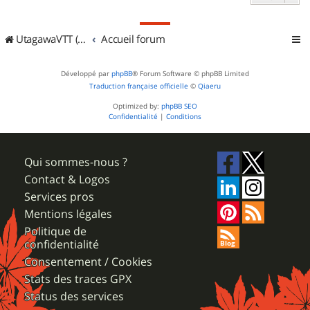
UtagawaVTT (Randos VTT et VTTAE avec traces GPS)
Accueil forum
Développé par
phpBB
® Forum Software © phpBB Limited
Traduction française officielle
©
Qiaeru
Optimized by:
phpBB SEO
Confidentialité
|
Conditions
Qui sommes-nous ?
Contact & Logos
Services pros
Mentions légales
Politique de
confidentialité
Consentement / Cookies
Stats des traces GPX
Status des services