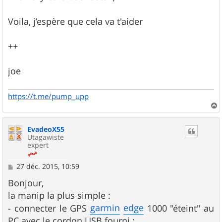
Voila, j’espère que cela va t'aider
++
joe
https://t.me/pump_upp
a
u
EvadeoX55
t
Utagawiste
expert
M
27 déc. 2015, 10:59
e
s
Bonjour,
s
la manip la plus simple :
a
g
garmin
edge
- connecter le GPS
1000 "éteint" au
e
PC avec le cordon USB fourni ;