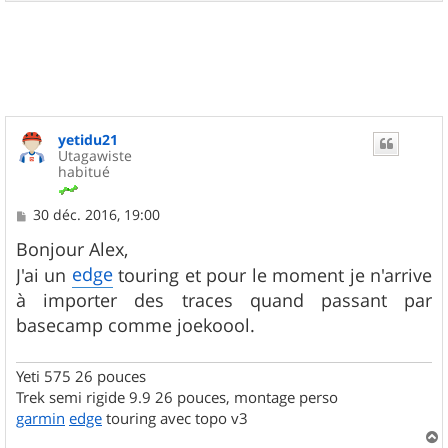
a
u
t
yetidu21
Utagawiste
habitué
M
30 déc. 2016, 19:00
e
s
Bonjour Alex,
s
edge
J'ai un
touring et pour le moment je n'arrive
a
g
à importer des traces quand passant par
e
basecamp comme joekoool.
Yeti 575 26 pouces
Trek semi rigide 9.9 26 pouces, montage perso
garmin
edge
touring avec topo v3