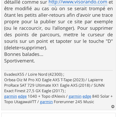
http://www.visorando.com
détaillé comme sur
et
être modifié au cas où on se serait trompé en
ôtant les petits aller-retours afin d'avoir une trace
propre pour la publier sur ce site par exemple
(ou le raccourcir, ou l'allonger). Pour supprimer
des points de parcours, mettre le curseur de
souris sur un point et tapoter sur le touche "D"
(delete=supprimer).
Bonnes balades...
Sportivement.
EvadeoX55 / Loire Nord (42300) ;
Orbea Oiz M Pro XO Eagle AXS T-Tape (2023) / Lapierre
ProRace SAT 729 Ultimate XX1 Eagle AXS (2018) / SUNN
Exact Finest 27,5 GX Eagle (2017) ;
garmin
edge
1040 + Topo d'Alexis /
garmin
edge
840 Solar +
Topo UtagawaVTT /
garmin
Forerunner 245 Music
a
u