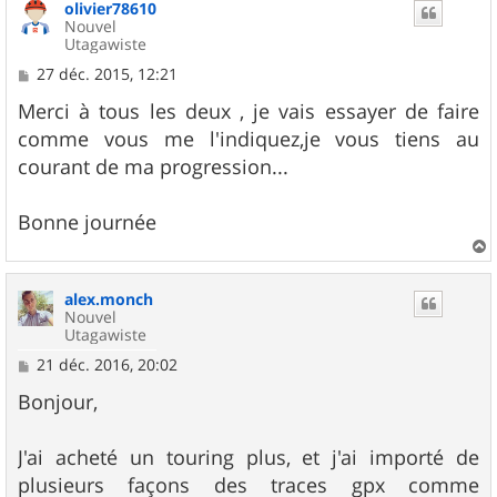
olivier78610
t
Nouvel
Utagawiste
M
27 déc. 2015, 12:21
e
s
Merci à tous les deux , je vais essayer de faire
s
comme vous me l'indiquez,je vous tiens au
a
g
courant de ma progression...
e
Bonne journée
a
u
alex.monch
t
Nouvel
Utagawiste
M
21 déc. 2016, 20:02
e
s
Bonjour,
s
a
g
J'ai acheté un touring plus, et j'ai importé de
e
plusieurs façons des traces gpx comme