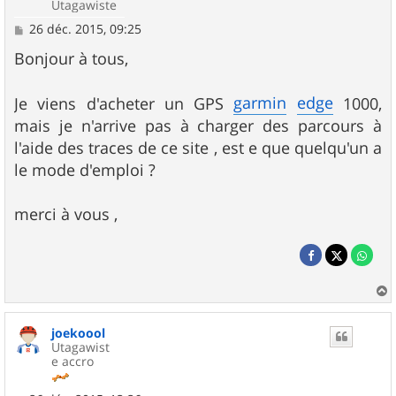
Utagawiste
M
26 déc. 2015, 09:25
e
s
Bonjour à tous,
s
a
g
garmin
edge
Je viens d'acheter un GPS
1000,
e
mais je n'arrive pas à charger des parcours à
l'aide des traces de ce site , est e que quelqu'un a
le mode d'emploi ?
merci à vous ,
a
u
joekoool
t
Utagawist
e accro