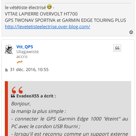
le vététiste électrisé
-
VTTAE LAPIERRE OVERVOLT HT700
GPS TWONAV SPORTIVA et GARMIN EDGE TOURING PLUS
http://levetetisteelectrise.over-blog.com/
a
u
Vtt_QPS
t
Utagawiste
accro
M
31 déc. 2016, 10:55
e
s
s
a
g
EvadeoX55 a écrit :
e
Bonjour,
la manip la plus simple :
- connecter le GPS Garmin Edge 1000 "éteint" au
PC avec le cordon USB fourni ;
- lorsqu'il est reconnu comme un support externe