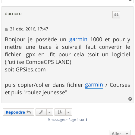
a
u
docnoro
t
M
31 déc. 2016, 17:47
e
s
garmin
Bonjour je possède un
1000 et pour y
s
mettre une trace à suivre,il faut convertir le
a
g
fichier .gpx en .fit pour cela :soit un logiciel
e
(j'utilise CompeGPS LAND)
soit GPSies.com
garmin
puis copier/coller dans fichier
/ Courses
et puis "roulez jeunesse"
a
u
Répondre
t
9 messages • Page
1
sur
1
Aller