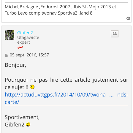
Michel,Bretagne ,Endurosl 2007 , Ibis SL-Mojo 2013 et
Turbo Levo comp twonav Sportiva2 ,land 8
a
u
Gibfen2
t
Utagawiste
expert
M
05 sept. 2016, 15:57
e
s
Bonjour,
s
a
g
Pourquoi ne pas lire cette article justement sur
e
ce sujet !!
http://actuduvttgps.fr/2014/10/09/twona ... nds-
carte/
Sportivement,
Gibfen2