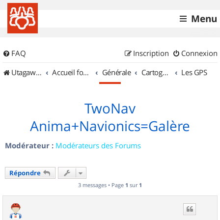
Menu
FAQ
Inscription
Connexion
UtagawaVTT (Randos VTT et VTTAE avec traces GPS)
Accueil forum
Générale
Cartographie et GPS
Les GPS
TwoNav
Anima+Navionics=Galère
Modérateur :
Modérateurs des Forums
Répondre
3 messages • Page
1
sur
1