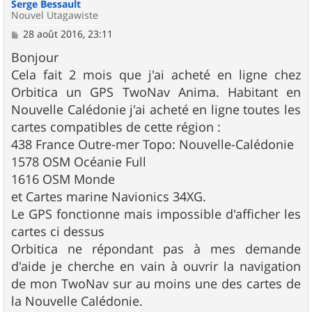
Serge Bessault
Nouvel Utagawiste
M
28 août 2016, 23:11
e
s
Bonjour
s
Cela fait 2 mois que j'ai acheté en ligne chez
a
g
Orbitica un GPS TwoNav Anima. Habitant en
e
Nouvelle Calédonie j'ai acheté en ligne toutes les
cartes compatibles de cette région :
438 France Outre-mer Topo: Nouvelle-Calédonie
1578 OSM Océanie Full
1616 OSM Monde
et Cartes marine Navionics 34XG.
Le GPS fonctionne mais impossible d'afficher les
cartes ci dessus
Orbitica ne répondant pas à mes demande
d'aide je cherche en vain à ouvrir la navigation
de mon TwoNav sur au moins une des cartes de
la Nouvelle Calédonie.