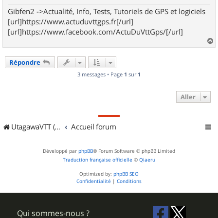
Gibfen2 ->Actualité, Info, Tests, Tutoriels de GPS et logiciels
[url]https://www.actuduvttgps.fr[/url]
[url]https://www.facebook.com/ActuDuVttGps/[/url]
a
u
Répondre
t
3 messages • Page
1
sur
1
Aller
UtagawaVTT (Randos VTT et VTTAE avec traces GPS)
Accueil forum
Développé par
phpBB
® Forum Software © phpBB Limited
Traduction française officielle
©
Qiaeru
Optimized by:
phpBB SEO
Confidentialité
|
Conditions
Qui sommes-nous ?