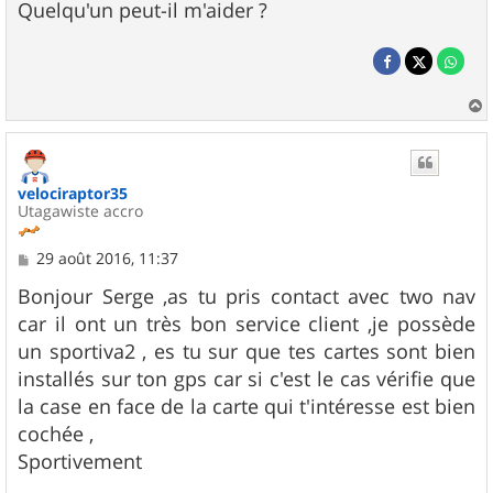
Quelqu'un peut-il m'aider ?
a
u
t
velociraptor35
Utagawiste accro
M
29 août 2016, 11:37
e
s
Bonjour Serge ,as tu pris contact avec two nav
s
car il ont un très bon service client ,je possède
a
g
un sportiva2 , es tu sur que tes cartes sont bien
e
installés sur ton gps car si c'est le cas vérifie que
la case en face de la carte qui t'intéresse est bien
cochée ,
Sportivement