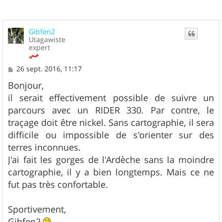
Gibfen2
Utagawiste
expert
M
26 sept. 2016, 11:17
e
s
Bonjour,
s
il serait effectivement possible de suivre un
a
g
parcours avec un RIDER 330. Par contre, le
e
traçage doit être nickel. Sans cartographie, il sera
difficile ou impossible de s'orienter sur des
terres inconnues.
J'ai fait les gorges de l'Ardèche sans la moindre
cartographie, il y a bien longtemps. Mais ce ne
fut pas très confortable.
Sportivement,
Gibfen2