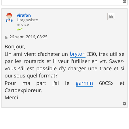
a
u
virafon
t
Utagawiste
novice
M
26 sept. 2016, 08:25
e
s
Bonjour,
s
bryton
Un ami vient d'acheter un
330, très utilisé
a
g
par les routards et il veut l'utiliser en vtt. Savez-
e
vous s'il est possible d'y charger une trace et si
oui sous quel format?
garmin
Pour ma part j'ai le
60CSx et
Cartoexploreur.
Merci
a
u
t