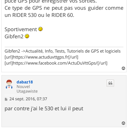
puce GPS pour enregistrer vos sorties.
Ce type de GPS ne peut pas vous guider comme
un RIDER 530 ou le RIDER 60.
Sportivement
Gibfen2
Gibfen2 ->Actualité, Info, Tests, Tutoriels de GPS et logiciels
[url]https://www.actuduvttgps.fr[/url]
[url]https://www.facebook.com/ActuDuVttGps/[/url]
a
u
dabaz18
t
Nouvel
Utagawiste
M
24 sept. 2016, 07:37
e
s
par contre j'ai le 530 et lui il peut
s
a
g
e
a