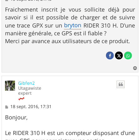
e
s
Fraichement inscrit je vous sollicite déjà pour
s
savoir si il est possible de charger et de suivre
a
g
bryton
une trace GPX sur un
RIDER 310 H. D'une
e
manière générale, ce GPS est il fiable ?
Merci par avance aux utilisateurs de ce produit.
a
u
Gibfen2
t
Utagawiste
expert
M
18 sept. 2016, 17:31
e
s
Bonjour,
s
a
g
Le RIDER 310 H est un compteur disposant d'une
e