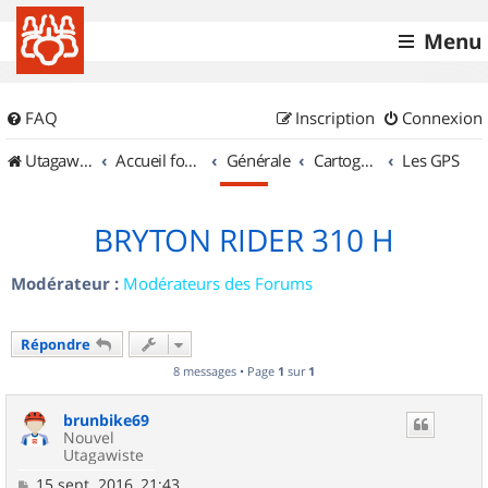
Menu
FAQ
Inscription
Connexion
UtagawaVTT (Randos VTT et VTTAE avec traces GPS)
Accueil forum
Générale
Cartographie et GPS
Les GPS
BRYTON RIDER 310 H
Modérateur :
Modérateurs des Forums
Répondre
8 messages • Page
1
sur
1
brunbike69
Nouvel
Utagawiste
M
15 sept. 2016, 21:43