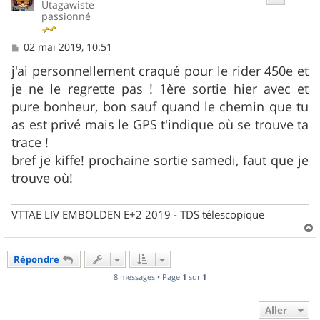
Utagawiste
passionné
M
02 mai 2019, 10:51
e
s
j'ai personnellement craqué pour le rider 450e et
s
je ne le regrette pas ! 1ère sortie hier avec et
a
g
pure bonheur, bon sauf quand le chemin que tu
e
as est privé mais le GPS t'indique où se trouve ta
trace !
bref je kiffe! prochaine sortie samedi, faut que je
trouve où!
VTTAE LIV EMBOLDEN E+2 2019 - TDS télescopique
a
u
Répondre
t
8 messages • Page
1
sur
1
Aller