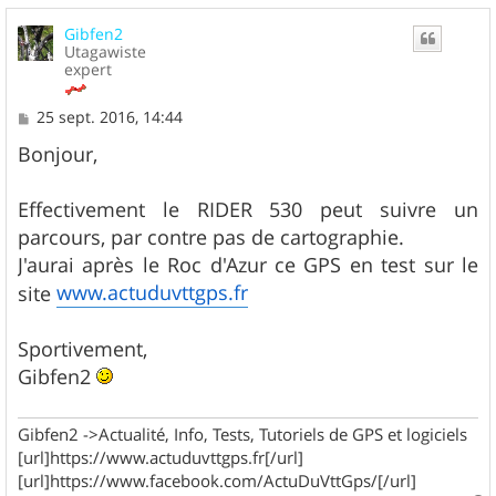
u
Gibfen2
t
Utagawiste
expert
M
25 sept. 2016, 14:44
e
s
Bonjour,
s
a
g
Effectivement le RIDER 530 peut suivre un
e
parcours, par contre pas de cartographie.
J'aurai après le Roc d'Azur ce GPS en test sur le
www.actuduvttgps.fr
site
Sportivement,
Gibfen2
Gibfen2 ->Actualité, Info, Tests, Tutoriels de GPS et logiciels
[url]https://www.actuduvttgps.fr[/url]
[url]https://www.facebook.com/ActuDuVttGps/[/url]