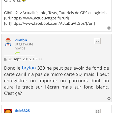
Gibfen2 ->Actualité, Info, Tests, Tutoriels de GPS et logiciels
[url]https://www.actuduvttgps.fr[/url]
[url]https://www.facebook.com/ActuDuVttGps/[/url]
a
u
virafon
t
Utagawiste
novice
M
26 sept. 2016, 18:00
e
s
bryton
Donc le
330 ne peut pas avoir de fond de
s
carte car il n'a pas de micro carte SD, mais il peut
a
g
enregistrer ou importer un parcours dont on
e
aura le tracé sur l'écran mais sur fond blanc.
C'est ça?
a
u
titie3325
t