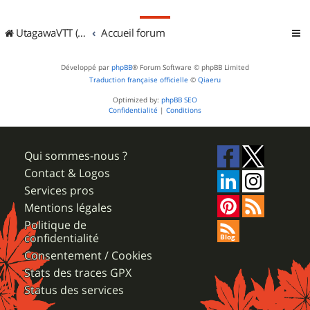
UtagawaVTT (Randos VTT et VTTAE avec traces GPS)
Accueil forum
Développé par
phpBB
® Forum Software © phpBB Limited
Traduction française officielle
©
Qiaeru
Optimized by:
phpBB SEO
Confidentialité
|
Conditions
Qui sommes-nous ?
Contact & Logos
Services pros
Mentions légales
Politique de
confidentialité
Consentement / Cookies
Stats des traces GPX
Status des services