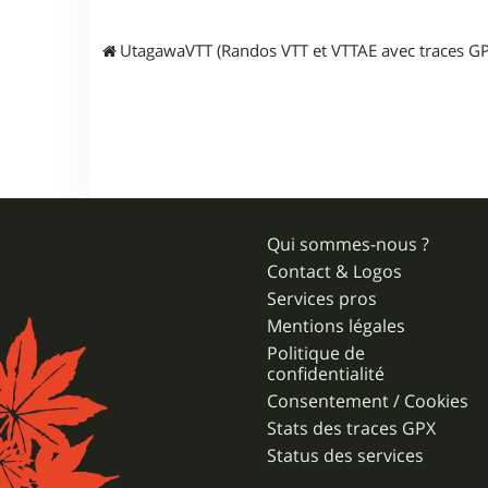
r
a
n
UtagawaVTT (Randos VTT et VTTAE avec traces GP
g
u
s
5
9
Qui sommes-nous ?
Contact & Logos
Services pros
Mentions légales
Politique de
confidentialité
Consentement / Cookies
Stats des traces GPX
Status des services