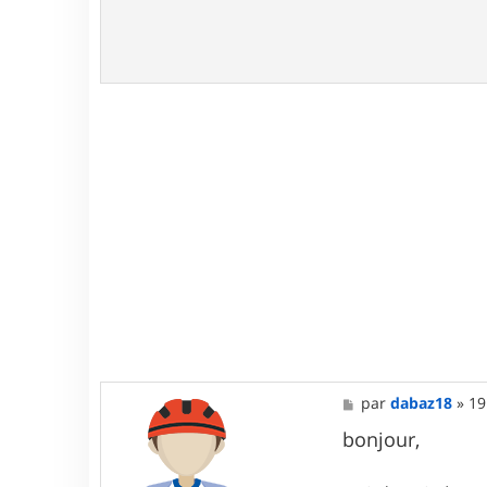
e
M
par
dabaz18
»
19
e
s
bonjour,
s
a