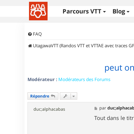
Parcours VTT
Blog
FAQ
UtagawaVTT (Randos VTT et VTTAE avec traces GP
peut on
Modérateur :
Modérateurs des Forums
Répondre
M
par
duc;alphaca
duc;alphacabas
e
s
Tout dans le tit
s
a
g