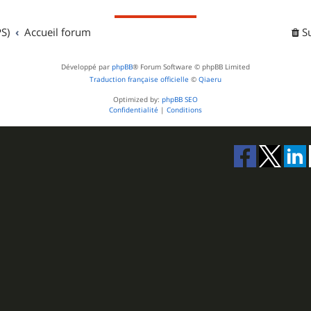
S)
Accueil forum
S
Développé par
phpBB
® Forum Software © phpBB Limited
Traduction française officielle
©
Qiaeru
Optimized by:
phpBB SEO
Confidentialité
|
Conditions