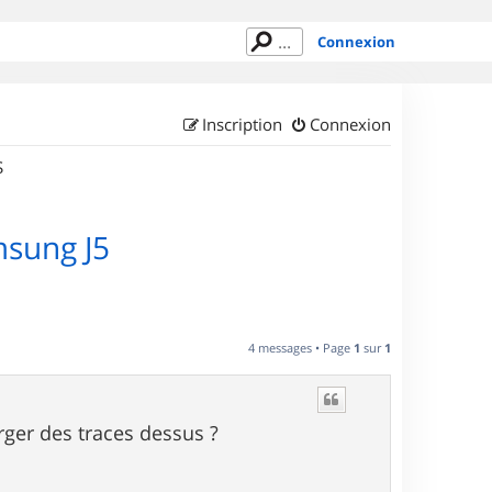
Connexion
Inscription
Connexion
S
msung J5
4 messages • Page
1
sur
1
harger des traces dessus ?