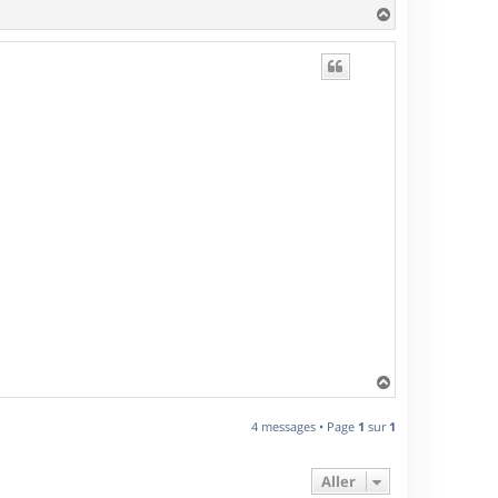
H
a
u
t
H
a
u
4 messages • Page
1
sur
1
t
Aller