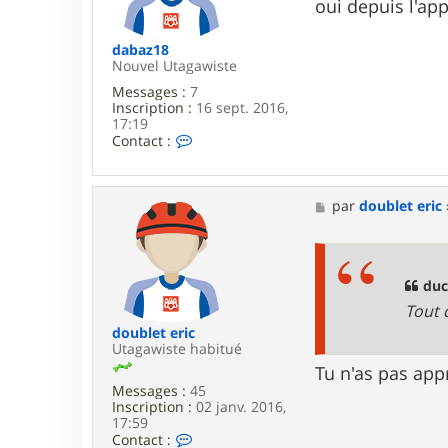
g
oui depuis l'app
e
dabaz18
Nouvel Utagawiste
Messages :
7
Inscription :
16 sept. 2016,
17:19
C
Contact :
o
n
t
a
M
par
doublet eric
c
e
t
s
e
s
r
a
d
g
duc
a
e
Tout d
b
a
doublet eric
z
Utagawiste habitué
1
Tu n'as pas appr
8
Messages :
45
Inscription :
02 janv. 2016,
17:59
C
Contact :