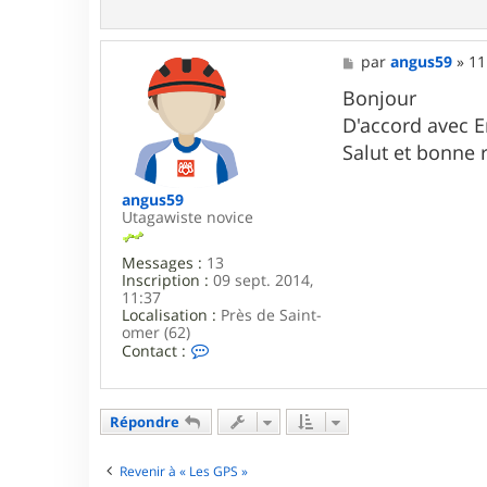
o
n
t
a
M
par
angus59
»
11
c
e
t
s
Bonjour
e
s
D'accord avec E
r
a
d
g
Salut et bonne r
o
e
u
b
angus59
l
Utagawiste novice
e
t
Messages :
13
e
Inscription :
09 sept. 2014,
r
11:37
i
Localisation :
Près de Saint-
c
omer (62)
C
Contact :
o
n
t
a
Répondre
c
t
e
Revenir à « Les GPS »