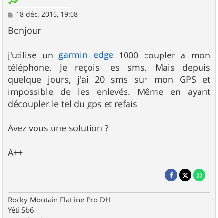
M
18 déc. 2016, 19:08
e
s
Bonjour
s
a
g
garmin
edge
j'utilise un
1000 coupler a mon
e
téléphone. Je reçois les sms. Mais depuis
quelque jours, j'ai 20 sms sur mon GPS et
impossible de les enlevés. Même en ayant
découpler le tel du gps et refais
Avez vous une solution ?
A++
Rocky Moutain Flatline Pro DH
Yéti Sb6