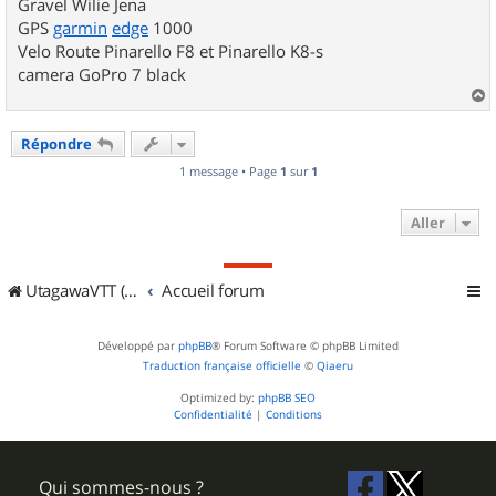
Gravel Wilie Jena
GPS
garmin
edge
1000
Velo Route Pinarello F8 et Pinarello K8-s
camera GoPro 7 black
a
u
Répondre
t
1 message • Page
1
sur
1
Aller
UtagawaVTT (Randos VTT et VTTAE avec traces GPS)
Accueil forum
Développé par
phpBB
® Forum Software © phpBB Limited
Traduction française officielle
©
Qiaeru
Optimized by:
phpBB SEO
Confidentialité
|
Conditions
Qui sommes-nous ?