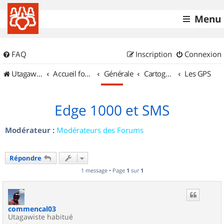
Menu
FAQ
Inscription
Connexion
UtagawaVTT (Randos VTT et VTTAE avec traces GPS)
Accueil forum
Générale
Cartographie et GPS
Les GPS
Edge 1000 et SMS
Modérateur :
Modérateurs des Forums
Répondre
1 message • Page
1
sur
1
commencal03
Utagawiste habitué