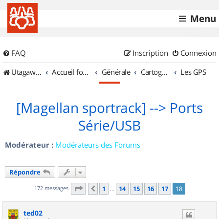
Menu
FAQ
Inscription
Connexion
UtagawaVTT (Randos VTT et VTTAE avec traces GPS)
Accueil forum
Générale
Cartographie et GPS
Les GPS
[Magellan sportrack] --> Ports
Série/USB
Modérateur :
Modérateurs des Forums
Répondre
Page
18
sur
18
172 messages
1
14
15
16
17
18
Précédent
…
ted02