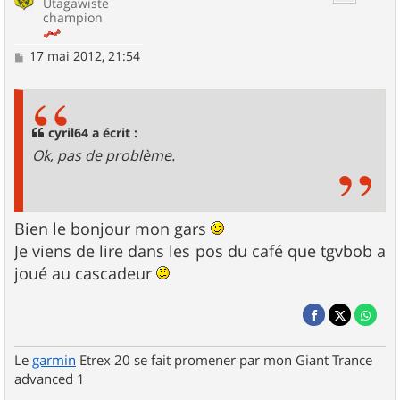
Utagawiste
champion
M
17 mai 2012, 21:54
e
s
s
a
g
cyril64 a écrit :
e
Ok, pas de problème.
Bien le bonjour mon gars
Je viens de lire dans les pos du café que tgvbob a
joué au cascadeur
Le
garmin
Etrex 20 se fait promener par mon Giant Trance
advanced 1