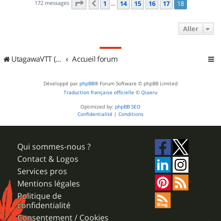
Page
18
sur
18
172 messages
1
14
15
16
17
18
Précédent
…
Aller
UtagawaVTT (Randos VTT et VTTAE avec traces GPS)
Accueil forum
Développé par
phpBB
® Forum Software © phpBB Limited
Traduction française officielle
©
Qiaeru
Optimized by:
phpBB SEO
Confidentialité
|
Conditions
Qui sommes-nous ?
Contact & Logos
Services pros
Mentions légales
Politique de
confidentialité
Consentement / Cookies