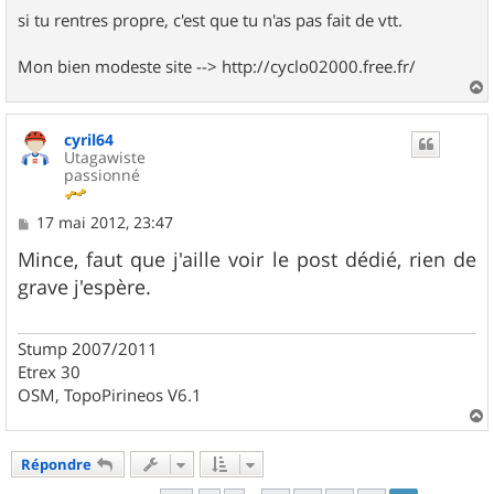
si tu rentres propre, c'est que tu n'as pas fait de vtt.
Mon bien modeste site --> http://cyclo02000.free.fr/
a
u
cyril64
t
Utagawiste
passionné
M
17 mai 2012, 23:47
e
s
Mince, faut que j'aille voir le post dédié, rien de
s
grave j'espère.
a
g
e
Stump 2007/2011
Etrex 30
OSM, TopoPirineos V6.1
a
u
Répondre
t