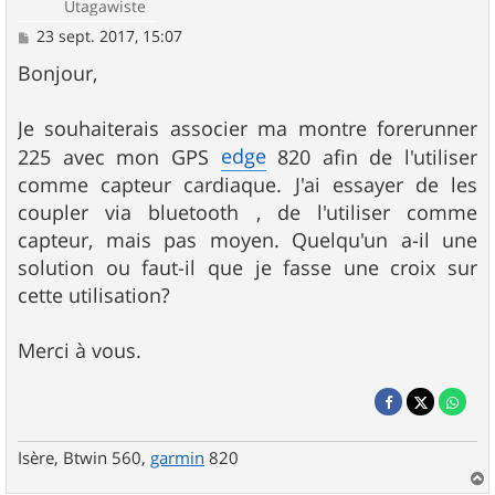
Utagawiste
M
23 sept. 2017, 15:07
e
s
Bonjour,
s
a
g
Je souhaiterais associer ma montre forerunner
e
edge
225 avec mon GPS
820 afin de l'utiliser
comme capteur cardiaque. J'ai essayer de les
coupler via bluetooth , de l'utiliser comme
capteur, mais pas moyen. Quelqu'un a-il une
solution ou faut-il que je fasse une croix sur
cette utilisation?
Merci à vous.
Isère, Btwin 560,
garmin
820
a