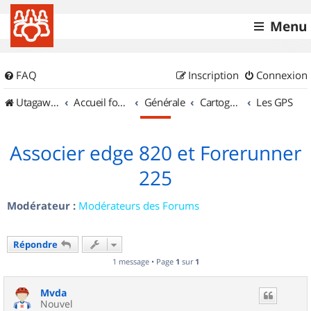
Menu
FAQ
Inscription
Connexion
UtagawaVTT (Randos VTT et VTTAE avec traces GPS)
Accueil forum
Générale
Cartographie et GPS
Les GPS
Associer edge 820 et Forerunner
225
Modérateur :
Modérateurs des Forums
Répondre
1 message • Page
1
sur
1
Mvda
Nouvel