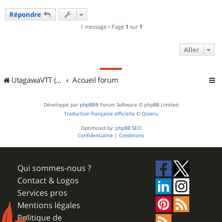
u
Répondre
t
1 message • Page
1
sur
1
Aller
UtagawaVTT (Randos VTT et VTTAE avec traces GPS)
Accueil forum
Développé par
phpBB
® Forum Software © phpBB Limited
Traduction française officielle
©
Qiaeru
Optimized by:
phpBB SEO
Confidentialité
|
Conditions
Qui sommes-nous ?
Contact & Logos
Services pros
Mentions légales
Politique de