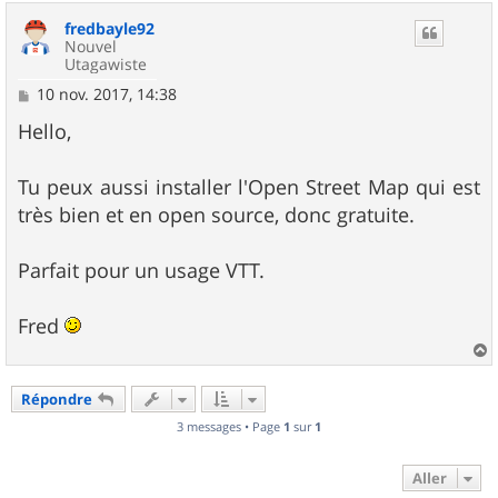
u
fredbayle92
t
Nouvel
Utagawiste
M
10 nov. 2017, 14:38
e
s
Hello,
s
a
g
Tu peux aussi installer l'Open Street Map qui est
e
très bien et en open source, donc gratuite.
Parfait pour un usage VTT.
Fred
a
u
Répondre
t
3 messages • Page
1
sur
1
Aller