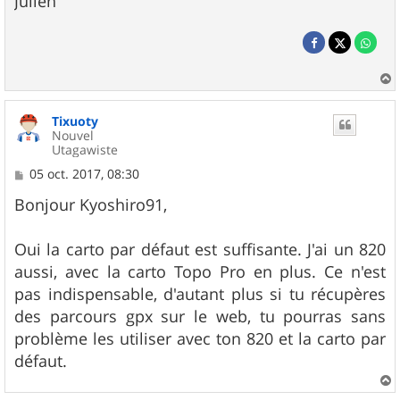
Julien
a
u
Tixuoty
t
Nouvel
Utagawiste
M
05 oct. 2017, 08:30
e
s
Bonjour Kyoshiro91,
s
a
g
Oui la carto par défaut est suffisante. J'ai un 820
e
aussi, avec la carto Topo Pro en plus. Ce n'est
pas indispensable, d'autant plus si tu récupères
des parcours gpx sur le web, tu pourras sans
problème les utiliser avec ton 820 et la carto par
défaut.
a