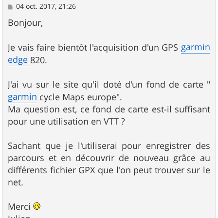
M
04 oct. 2017, 21:26
e
s
Bonjour,
s
a
g
garmin
Je vais faire bientôt l'acquisition d'un GPS
e
edge
820.
J'ai vu sur le site qu'il doté d'un fond de carte "
garmin
cycle Maps europe".
Ma question est, ce fond de carte est-il suffisant
pour une utilisation en VTT ?
Sachant que je l'utiliserai pour enregistrer des
parcours et en découvrir de nouveau grâce au
différents fichier GPX que l'on peut trouver sur le
net.
Merci