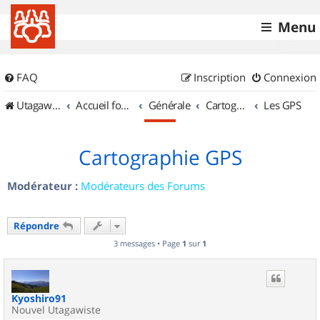
Menu
FAQ
Inscription
Connexion
UtagawaVTT (Randos VTT et VTTAE avec traces GPS)
Accueil forum
Générale
Cartographie et GPS
Les GPS
Cartographie GPS
Modérateur :
Modérateurs des Forums
Répondre
3 messages • Page
1
sur
1
Kyoshiro91
Nouvel Utagawiste