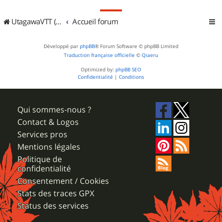
UtagawaVTT (Randos VTT et VTTAE avec traces GPS)
Accueil forum
Développé par
phpBB
® Forum Software © phpBB Limited
Traduction française officielle
©
Qiaeru
Optimized by:
phpBB SEO
Confidentialité
|
Conditions
Qui sommes-nous ?
Contact & Logos
Services pros
Mentions légales
Politique de
confidentialité
Consentement / Cookies
Stats des traces GPX
Status des services