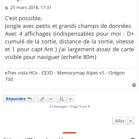
M
25 mars 2018, 17:31
e
s
C'est possible,
s
Jongle avec petits et grands champs de données
a
g
Avec 4 affichages (indispensables pour moi : D+
e
cumulé de la sortie, distance de la sortie, vitesse
et 1 pour capt Ant ) j'ai largement assez de carte
visible pour naviguer (echelle 80m)
eTrex vista HCx - CE3D - Memorymap Alpes v5 - Orégon
700
a
u
Répondre
t
4 messages • Page
1
sur
1
Aller