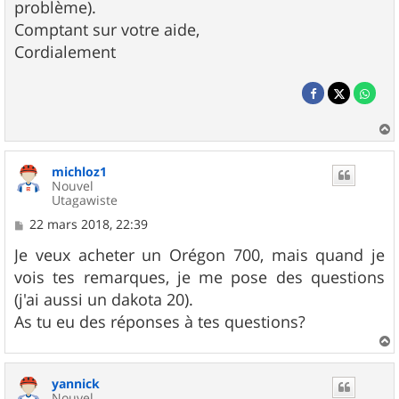
problème).
Comptant sur votre aide,
Cordialement
a
u
michloz1
t
Nouvel
Utagawiste
M
22 mars 2018, 22:39
e
s
Je veux acheter un Orégon 700, mais quand je
s
vois tes remarques, je me pose des questions
a
g
(j'ai aussi un dakota 20).
e
As tu eu des réponses à tes questions?
a
u
yannick
t
Nouvel