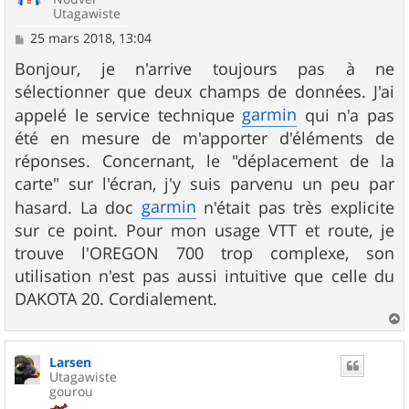
Utagawiste
M
25 mars 2018, 13:04
e
s
Bonjour, je n'arrive toujours pas à ne
s
sélectionner que deux champs de données. J'ai
a
g
garmin
appelé le service technique
qui n'a pas
e
été en mesure de m'apporter d'éléments de
réponses. Concernant, le "déplacement de la
carte" sur l'écran, j'y suis parvenu un peu par
garmin
hasard. La doc
n'était pas très explicite
sur ce point. Pour mon usage VTT et route, je
trouve l'OREGON 700 trop complexe, son
utilisation n'est pas aussi intuitive que celle du
DAKOTA 20. Cordialement.
a
u
Larsen
t
Utagawiste
gourou