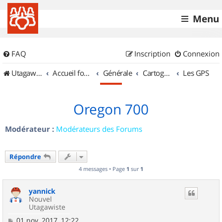
Menu
FAQ
Inscription
Connexion
UtagawaVTT (Randos VTT et VTTAE avec traces GPS)
Accueil forum
Générale
Cartographie et GPS
Les GPS
Oregon 700
Modérateur :
Modérateurs des Forums
Répondre
4 messages • Page
1
sur
1
yannick
Nouvel
Utagawiste
M
01 nov. 2017, 12:22