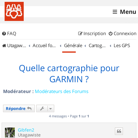
Menu
FAQ
Inscription
Connexion
UtagawaVTT (Randos VTT et VTTAE avec traces GPS)
Accueil forum
Générale
Cartographie et GPS
Les GPS
Quelle cartographie pour
GARMIN ?
Modérateur :
Modérateurs des Forums
Répondre
4 messages • Page
1
sur
1
Gibfen2
Utagawiste