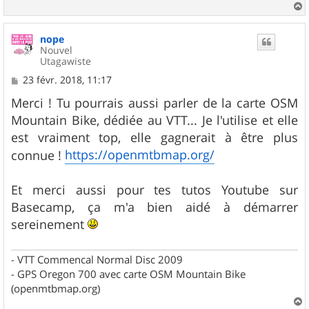
a
u
nope
t
Nouvel
Utagawiste
M
23 févr. 2018, 11:17
e
s
Merci ! Tu pourrais aussi parler de la carte OSM
s
Mountain Bike, dédiée au VTT... Je l'utilise et elle
a
g
est vraiment top, elle gagnerait à être plus
e
https://openmtbmap.org/
connue !
Et merci aussi pour tes tutos Youtube sur
Basecamp, ça m'a bien aidé à démarrer
sereinement
- VTT Commencal Normal Disc 2009
- GPS Oregon 700 avec carte OSM Mountain Bike
(openmtbmap.org)