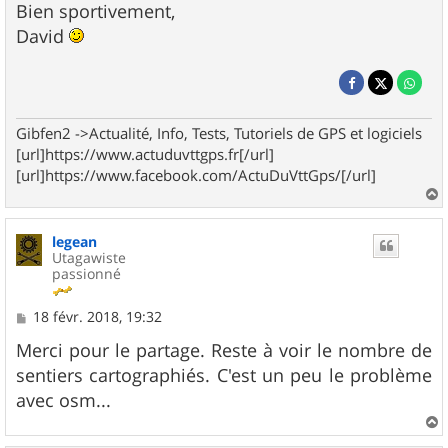
Bien sportivement,
David
Gibfen2 ->Actualité, Info, Tests, Tutoriels de GPS et logiciels
[url]https://www.actuduvttgps.fr[/url]
[url]https://www.facebook.com/ActuDuVttGps/[/url]
a
u
legean
t
Utagawiste
passionné
M
18 févr. 2018, 19:32
e
s
Merci pour le partage. Reste à voir le nombre de
s
sentiers cartographiés. C'est un peu le problème
a
g
avec osm...
e
a