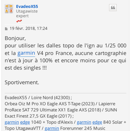
u
EvadeoX55
t
Utagawiste
expert
M
19 févr. 2018, 17:24
e
s
Bonjour,
s
pour utiliser les dalles topo de l'ign au 1/25 000
a
g
garmin
et la
V4 pro France, aucune cartographie
e
n'est à jour à 100% et encore moins pour ce qui
est des singles !!!
Sportivement.
EvadeoX55 / Loire Nord (42300) ;
Orbea Oiz M Pro XO Eagle AXS T-Tape (2023) / Lapierre
ProRace SAT 729 Ultimate XX1 Eagle AXS (2018) / SUNN
Exact Finest 27,5 GX Eagle (2017) ;
garmin
edge
1040 + Topo d'Alexis /
garmin
edge
840 Solar +
Topo UtagawaVTT /
garmin
Forerunner 245 Music