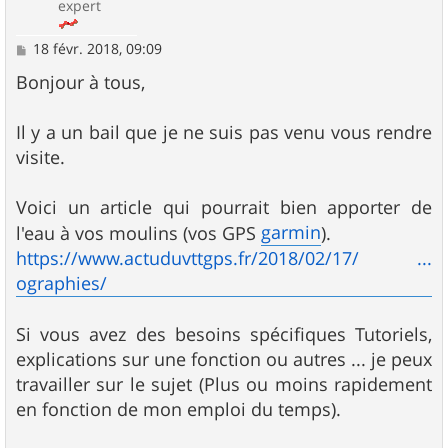
expert
M
18 févr. 2018, 09:09
e
s
Bonjour à tous,
s
a
g
Il y a un bail que je ne suis pas venu vous rendre
e
visite.
Voici un article qui pourrait bien apporter de
garmin
l'eau à vos moulins (vos GPS
).
https://www.actuduvttgps.fr/2018/02/17/ ...
ographies/
Si vous avez des besoins spécifiques Tutoriels,
explications sur une fonction ou autres ... je peux
travailler sur le sujet (Plus ou moins rapidement
en fonction de mon emploi du temps).