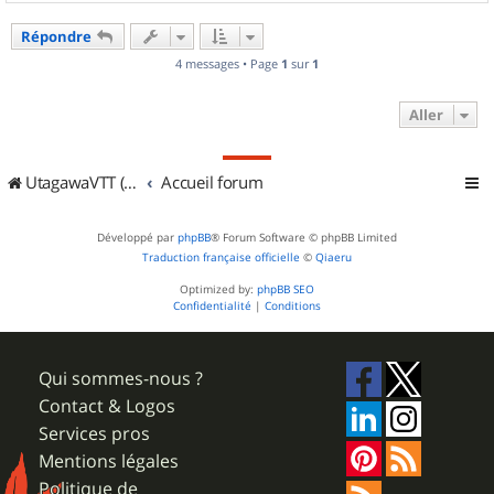
a
u
Répondre
t
4 messages • Page
1
sur
1
Aller
UtagawaVTT (Randos VTT et VTTAE avec traces GPS)
Accueil forum
Développé par
phpBB
® Forum Software © phpBB Limited
Traduction française officielle
©
Qiaeru
Optimized by:
phpBB SEO
Confidentialité
|
Conditions
Qui sommes-nous ?
Contact & Logos
Services pros
Mentions légales
Politique de