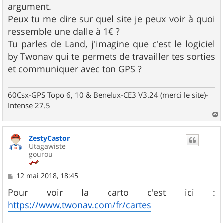
argument.
Peux tu me dire sur quel site je peux voir à quoi
ressemble une dalle à 1€ ?
Tu parles de Land, j'imagine que c'est le logiciel
by Twonav qui te permets de travailler tes sorties
et communiquer avec ton GPS ?
60Csx-GPS Topo 6, 10 & Benelux-CE3 V3.24 (merci le site)-
Intense 27.5
a
u
ZestyCastor
t
Utagawiste
gourou
M
12 mai 2018, 18:45
e
s
Pour voir la carto c'est ici :
s
https://www.twonav.com/fr/cartes
a
g
e