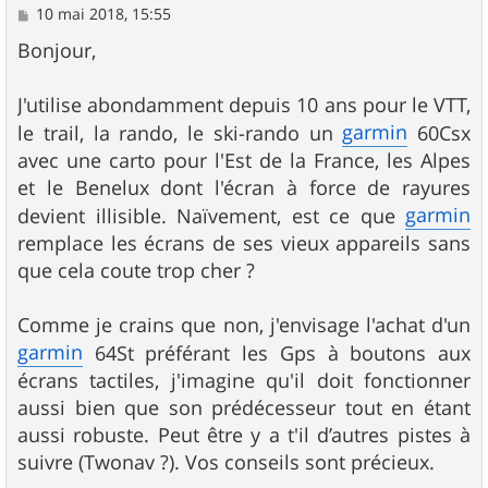
M
10 mai 2018, 15:55
e
s
Bonjour,
s
a
g
J'utilise abondamment depuis 10 ans pour le VTT,
e
garmin
le trail, la rando, le ski-rando un
60Csx
avec une carto pour l'Est de la France, les Alpes
et le Benelux dont l'écran à force de rayures
garmin
devient illisible. Naïvement, est ce que
remplace les écrans de ses vieux appareils sans
que cela coute trop cher ?
Comme je crains que non, j'envisage l'achat d'un
garmin
64St préférant les Gps à boutons aux
écrans tactiles, j'imagine qu'il doit fonctionner
aussi bien que son prédécesseur tout en étant
aussi robuste. Peut être y a t'il d’autres pistes à
suivre (Twonav ?). Vos conseils sont précieux.