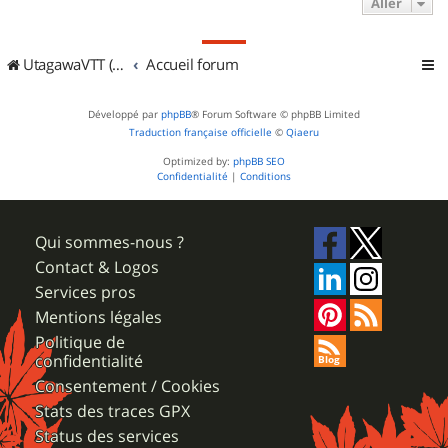
Aller
UtagawaVTT (Randos VTT et VTTAE avec traces GPS)
Accueil forum
Développé par
phpBB
® Forum Software © phpBB Limited
Traduction française officielle
©
Qiaeru
Optimized by:
phpBB SEO
Confidentialité
|
Conditions
Qui sommes-nous ?
Contact & Logos
Services pros
Mentions légales
Politique de
confidentialité
Consentement / Cookies
Stats des traces GPX
Status des services