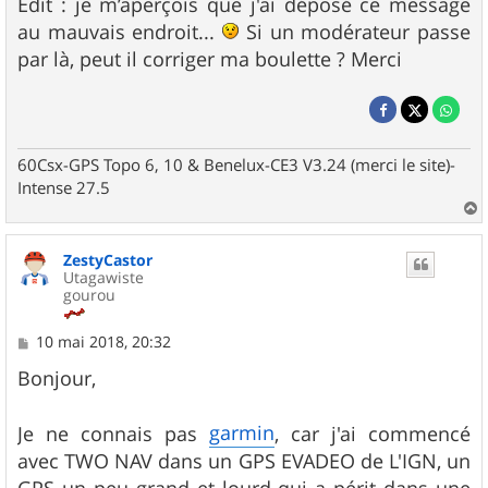
Edit : je m’aperçois que j'ai déposé ce message
au mauvais endroit...
Si un modérateur passe
par là, peut il corriger ma boulette ? Merci
60Csx-GPS Topo 6, 10 & Benelux-CE3 V3.24 (merci le site)-
Intense 27.5
a
u
ZestyCastor
t
Utagawiste
gourou
M
10 mai 2018, 20:32
e
s
Bonjour,
s
a
g
garmin
Je ne connais pas
, car j'ai commencé
e
avec TWO NAV dans un GPS EVADEO de L'IGN, un
GPS un peu grand et lourd qui a périt dans une