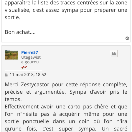
apparaître la liste des traces centrées sur la zone
visualisée, c'est assez sympa pour préparer une
sortie.
Bon achat....
a
u
Pierre57
t
Utagawist
e gourou
M
11 mai 2018, 18:52
e
s
Merci Zestycastor pour cette réponse complète,
s
précise et argumentée. Sympa d'avoir pris le
a
g
temps.
e
Effectivement avoir une carto pas chère et que
l'on n"hésite pas à acquérir même pour une
sortie ponctuelle dans un coin où l'on n'ira
qu'une fois, c'est super sympa. Un sacré