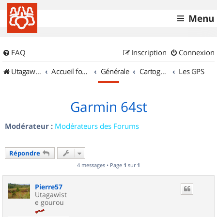
Menu
FAQ
Inscription
Connexion
UtagawaVTT (Randos VTT et VTTAE avec traces GPS)
Accueil forum
Générale
Cartographie et GPS
Les GPS
Garmin 64st
Modérateur :
Modérateurs des Forums
Répondre
4 messages • Page
1
sur
1
Pierre57
Utagawist
e gourou