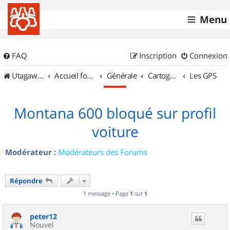
Menu
FAQ
Inscription
Connexion
UtagawaVTT (Randos VTT et VTTAE avec traces GPS)
Accueil forum
Générale
Cartographie et GPS
Les GPS
Montana 600 bloqué sur profil
voiture
Modérateur :
Modérateurs des Forums
Répondre
1 message • Page
1
sur
1
peter12
Nouvel