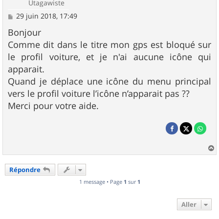
Utagawiste
M
29 juin 2018, 17:49
e
s
Bonjour
s
Comme dit dans le titre mon gps est bloqué sur
a
g
le profil voiture, et je n'ai aucune icône qui
e
apparait.
Quand je déplace une icône du menu principal
vers le profil voiture l’icône n’apparait pas ??
Merci pour votre aide.
a
u
Répondre
t
1 message • Page
1
sur
1
Aller