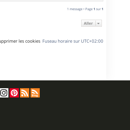
a
u
1 message • Page
1
sur
1
t
Aller
upprimer les cookies
Fuseau horaire sur
UTC+02:00