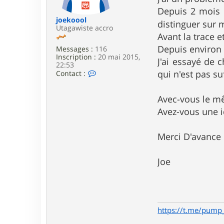
e
Depuis 2 mois e
joekoool
distinguer sur
Utagawiste accro
Avant la trace et
Depuis environ l
Messages :
116
Inscription :
20 mai 2015,
J'ai essayé de c
22:53
C
qui n'est pas su
Contact :
o
n
t
Avec-vous le 
a
Avez-vous une i
c
t
e
Merci D'avance
r
j
o
e
Joe
k
o
o
o
l
https://t.me/pump