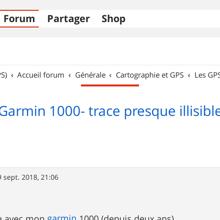
Forum
Partager
Shop
S)
Accueil forum
Générale
Cartographie et GPS
Les GP
Garmin 1000- trace presque illisibl
9 sept. 2018, 21:06
garmin
me avec mon
1000 (depuis deux ans)