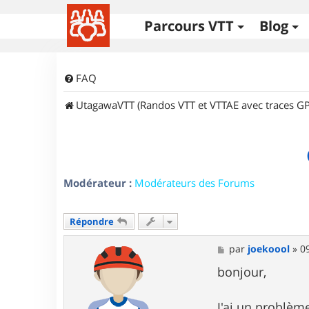
Parcours VTT
Blog
FAQ
UtagawaVTT (Randos VTT et VTTAE avec traces GP
Modérateur :
Modérateurs des Forums
Répondre
M
par
joekoool
»
0
e
s
bonjour,
s
a
g
J'ai un problè