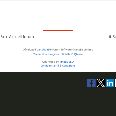
S)
Accueil forum
S
Développé par
phpBB
® Forum Software © phpBB Limited
Traduction française officielle
©
Qiaeru
Optimized by:
phpBB SEO
Confidentialité
|
Conditions