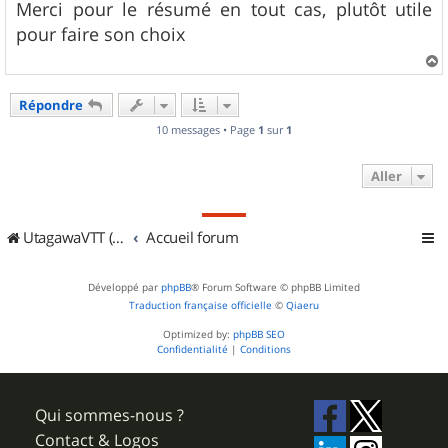
s
Merci pour le résumé en tout cas, plutôt utile
s
pour faire son choix
a
g
e
a
u
Répondre
t
10 messages • Page
1
sur
1
Aller
UtagawaVTT (Randos VTT et VTTAE avec traces GPS)
Accueil forum
Développé par
phpBB
® Forum Software © phpBB Limited
Traduction française officielle
©
Qiaeru
Optimized by:
phpBB SEO
Confidentialité
|
Conditions
Qui sommes-nous ?
Contact & Logos