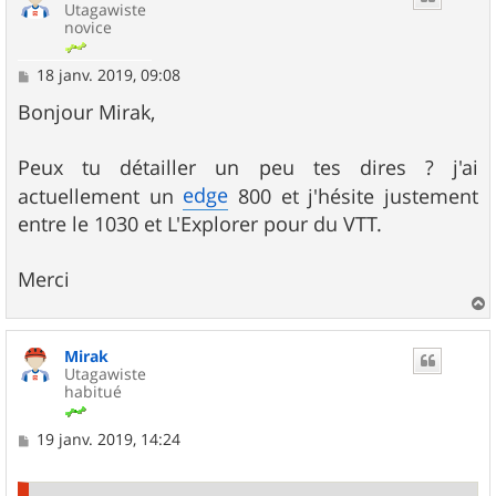
Utagawiste
novice
M
18 janv. 2019, 09:08
e
s
Bonjour Mirak,
s
a
g
Peux tu détailler un peu tes dires ? j'ai
e
edge
actuellement un
800 et j'hésite justement
entre le 1030 et L'Explorer pour du VTT.
Merci
a
u
Mirak
t
Utagawiste
habitué
M
19 janv. 2019, 14:24
e
s
s