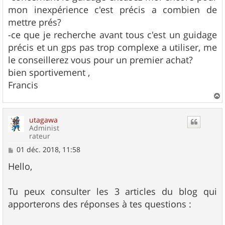
mon inexpérience c'est précis a combien de
mettre prés?
-ce que je recherche avant tous c'est un guidage
précis et un gps pas trop complexe a utiliser, me
le conseillerez vous pour un premier achat?
bien sportivement ,
Francis
a
u
utagawa
t
Administ
rateur
M
01 déc. 2018, 11:58
e
s
Hello,
s
a
g
Tu peux consulter les 3 articles du blog qui
e
apporterons des réponses à tes questions :