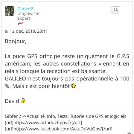
u
Gibfen2
t
Utagawiste
expert
M
12 déc. 2018, 23:11
e
s
Bonjour,
s
a
g
La puce GPS principe reste uniquement le G.P.S
e
américain, les autres constellations viennent en
relais lorsque la reception est baissante.
GALILEO n'est toujours pas opérationnelle à 100
%. Mais c'est pour bientôt
David
Gibfen2 ->Actualité, Info, Tests, Tutoriels de GPS et logiciels
[url]https://www.actuduvttgps.fr[/url]
[url]https://www.facebook.com/ActuDuVttGps/[/url]