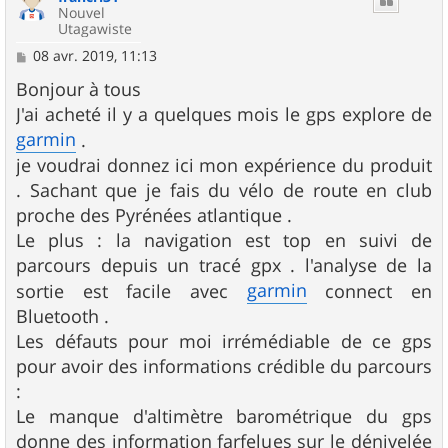
Nouvel
Utagawiste
M
08 avr. 2019, 11:13
e
s
Bonjour à tous
s
J'ai acheté il y a quelques mois le gps explore de
a
g
garmin
.
e
je voudrai donnez ici mon expérience du produit
. Sachant que je fais du vélo de route en club
proche des Pyrénées atlantique .
Le plus : la navigation est top en suivi de
parcours depuis un tracé gpx . l'analyse de la
garmin
sortie est facile avec
connect en
Bluetooth .
Les défauts pour moi irrémédiable de ce gps
pour avoir des informations crédible du parcours
:
Le manque d'altimètre barométrique du gps
donne des information farfelues sur le dénivelée