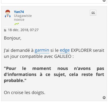
a
u
Yan74
t
Utagawiste
novice
M
18 déc. 2018, 07:27
e
s
Bonjour,
s
a
g
garmin
edge
J'ai demandé à
si le
EXPLORER serait
e
un jour compatible avec GALILEO :
"Pour le moment nous n'avons pas
d'informations à ce sujet, cela reste fort
probable."
On croise les doigts.
a
u