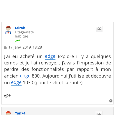
t
Mirak
Utagawiste
habitué
M
17 janv. 2019, 18:28
e
s
edge
J'ai eu acheté un
Explore il y a quelques
s
temps et je l'ai renvoyé... j'avais l'impression de
a
g
perdre des fonctionnalités par rapport à mon
e
edge
ancien
800. Aujourd'hui j'utilise et découvre
edge
un
1030 (pour le vtt et la route).
@+
a
u
Yan74
t