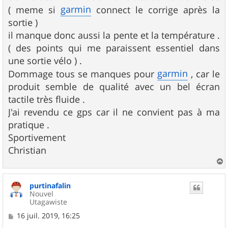
garmin
( meme si
connect le corrige après la
sortie )
il manque donc aussi la pente et la température .
( des points qui me paraissent essentiel dans
une sortie vélo ) .
garmin
Dommage tous se manques pour
, car le
produit semble de qualité avec un bel écran
tactile très fluide .
J'ai revendu ce gps car il ne convient pas à ma
pratique .
Sportivement
Christian
a
u
purtinafalin
t
Nouvel
Utagawiste
M
16 juil. 2019, 16:25
e