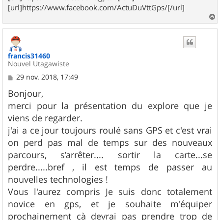
[url]https://www.facebook.com/ActuDuVttGps/[/url]
a
u
t
francis31460
Nouvel Utagawiste
M
29 nov. 2018, 17:49
e
s
Bonjour,
s
merci pour la présentation du explore que je
a
g
viens de regarder.
e
j'ai a ce jour toujours roulé sans GPS et c'est vrai
on perd pas mal de temps sur des nouveaux
parcours, s’arrêter.... sortir la carte...se
perdre.....bref , il est temps de passer au
nouvelles technologies !
Vous l'aurez compris Je suis donc totalement
novice en gps, et je souhaite m'équiper
prochainement çà devrai pas prendre trop de