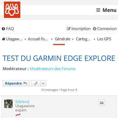
Menu
FAQ
Inscription
Connexion
UtagawaVTT (Randos VTT et VTTAE avec traces GPS)
Accueil forum
Générale
Cartographie et GPS
Les GPS
TEST DU GARMIN EDGE EXPLORE
Modérateur :
Modérateurs des Forums
Répondre
10 messages • Page
1
sur
1
Gibfen2
Utagawiste
expert