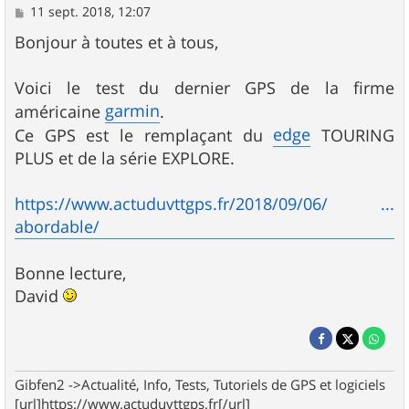
M
11 sept. 2018, 12:07
e
s
Bonjour à toutes et à tous,
s
a
g
Voici le test du dernier GPS de la firme
e
garmin
américaine
.
edge
Ce GPS est le remplaçant du
TOURING
PLUS et de la série EXPLORE.
https://www.actuduvttgps.fr/2018/09/06/ ...
abordable/
Bonne lecture,
David
Gibfen2 ->Actualité, Info, Tests, Tutoriels de GPS et logiciels
[url]https://www.actuduvttgps.fr[/url]