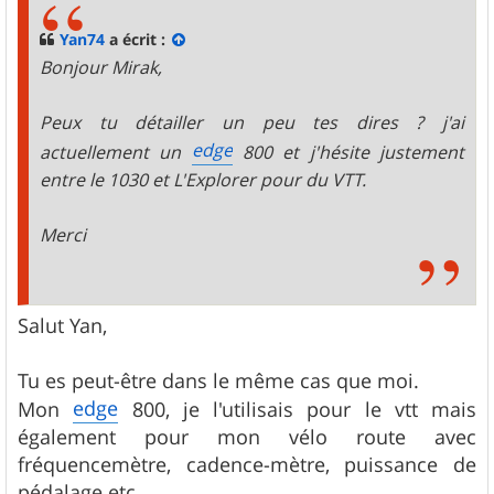
a
g
Yan74
a écrit :
e
Bonjour Mirak,
Peux tu détailler un peu tes dires ? j'ai
edge
actuellement un
800 et j'hésite justement
entre le 1030 et L'Explorer pour du VTT.
Merci
Salut Yan,
Tu es peut-être dans le même cas que moi.
edge
Mon
800, je l'utilisais pour le vtt mais
également pour mon vélo route avec
fréquencemètre, cadence-mètre, puissance de
pédalage etc.