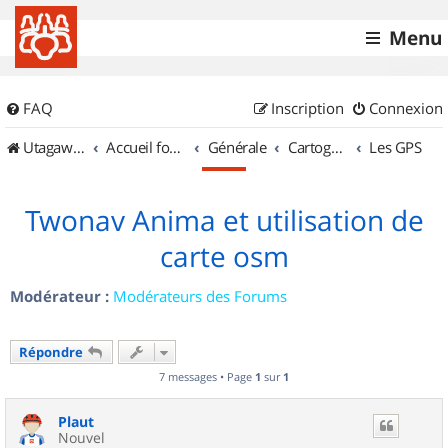
Menu
FAQ
Inscription
Connexion
UtagawaVTT (Randos VTT et VTTAE avec traces GPS)
Accueil forum
Générale
Cartographie et GPS
Les GPS
Twonav Anima et utilisation de
carte osm
Modérateur :
Modérateurs des Forums
Répondre
7 messages • Page
1
sur
1
Plaut
Nouvel