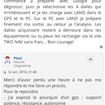
commence a préparer avec Google pour
dégrossir, puis je sélectionne les 4 dalles qui
m’intéressent et je les charge avec LAND dans le
GPS et le PC. Sur le PC avec LAND je prépare
finement ma sortie, au retour je l'analyse. Les
dalles acquissent restent a demeure dans les
équipements ou tu peux les recharger via le site
TWO NAV sans frais... Bon courage!
a
u
Plaut
t
Nouvel
Utagawiste
M
12 oct. 2018, 21:40
e
s
Merci d'avoir perdu une heure à ne pas me
s
répondre et me faire un procès.
a
g
Pour te repondre:
e
- j'ai exposé le pourquoi d'un gps : support
potence, résistance, autonomie