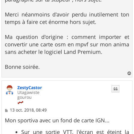
Merci néanmoins d'avoir perdu inutilement ton
temps à faire cet énorme hors sujet.
Ma question d'origine : comment importer et
convertir une carte osm en mpvf sur mon anima
sans acheter le logiciel Land Premium.
Bonne soirée.
a
u
ZestyCastor
t
Utagawiste
gourou
M
13 oct. 2018, 08:49
e
s
Mon sportiva avec un fond de carte IGN...
s
a
Sur une sortie VTT, l'écran est éteint la
g