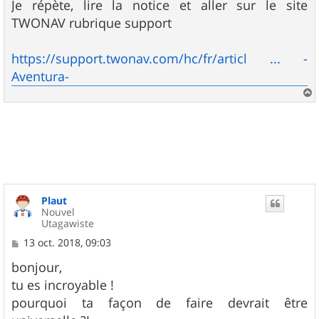
s
Je répète, lire la notice et aller sur le site
s
TWONAV rubrique support
a
g
e
https://support.twonav.com/hc/fr/articl ... -
Aventura-
a
u
t
Plaut
Nouvel
Utagawiste
M
13 oct. 2018, 09:03
e
s
bonjour,
s
tu es incroyable !
a
g
pourquoi ta façon de faire devrait être
e