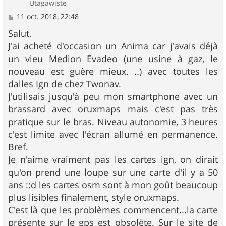
Utagawiste
M
11 oct. 2018, 22:48
e
s
Salut,
s
J'ai acheté d'occasion un Anima car j'avais déjà
a
g
un vieu Medion Evadeo (une usine à gaz, le
e
nouveau est guère mieux. ..) avec toutes les
dalles Ign de chez Twonav.
J'utilisais jusqu'à peu mon smartphone avec un
brassard avec oruxmaps mais c'est pas très
pratique sur le bras. Niveau autonomie, 3 heures
c'est limite avec l'écran allumé en permanence.
Bref.
Je n'aime vraiment pas les cartes ign, on dirait
qu'on prend une loupe sur une carte d'il y a 50
ans ::d les cartes osm sont à mon goût beaucoup
plus lisibles finalement, style oruxmaps.
C'est là que les problèmes commencent...la carte
présente sur le gps est obsolète. Sur le site de