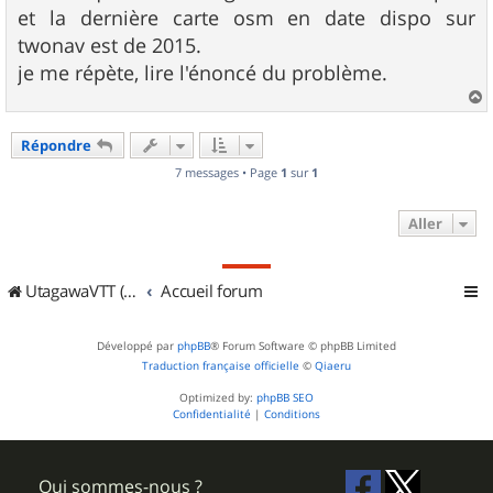
et la dernière carte osm en date dispo sur
twonav est de 2015.
je me répète, lire l'énoncé du problème.
a
u
Répondre
t
7 messages • Page
1
sur
1
Aller
UtagawaVTT (Randos VTT et VTTAE avec traces GPS)
Accueil forum
Développé par
phpBB
® Forum Software © phpBB Limited
Traduction française officielle
©
Qiaeru
Optimized by:
phpBB SEO
Confidentialité
|
Conditions
Qui sommes-nous ?