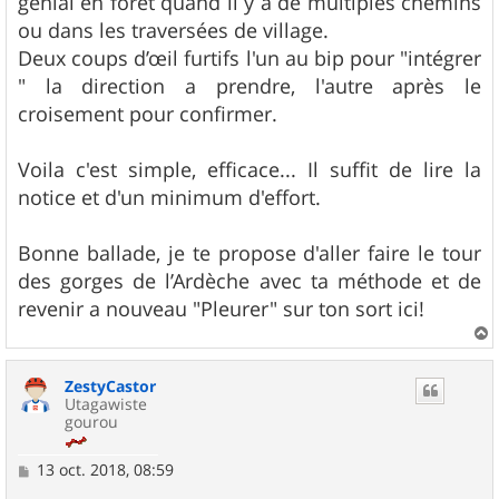
génial en foret quand il y a de multiples chemins
ou dans les traversées de village.
Deux coups d’œil furtifs l'un au bip pour "intégrer
" la direction a prendre, l'autre après le
croisement pour confirmer.
Voila c'est simple, efficace... Il suffit de lire la
notice et d'un minimum d'effort.
Bonne ballade, je te propose d'aller faire le tour
des gorges de l’Ardèche avec ta méthode et de
revenir a nouveau "Pleurer" sur ton sort ici!
a
u
ZestyCastor
t
Utagawiste
gourou
M
13 oct. 2018, 08:59
e