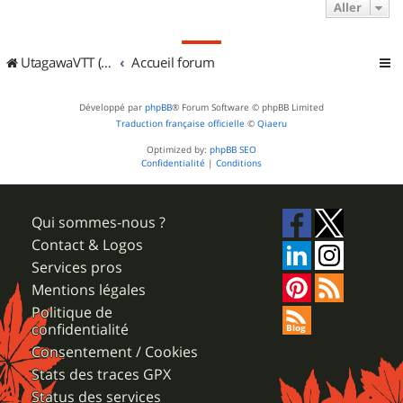
Aller
UtagawaVTT (Randos VTT et VTTAE avec traces GPS)
Accueil forum
Développé par
phpBB
® Forum Software © phpBB Limited
Traduction française officielle
©
Qiaeru
Optimized by:
phpBB SEO
Confidentialité
|
Conditions
Qui sommes-nous ?
Contact & Logos
Services pros
Mentions légales
Politique de
confidentialité
Consentement / Cookies
Stats des traces GPX
Status des services