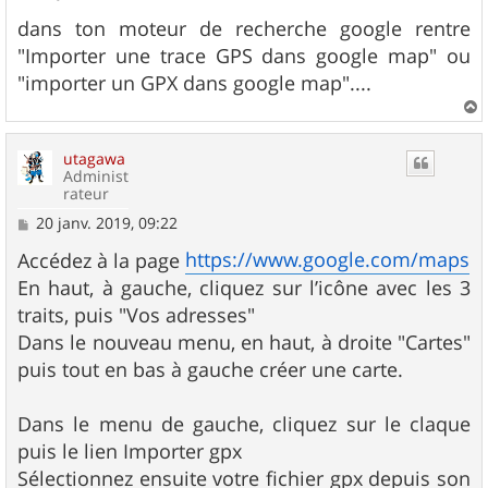
e
s
dans ton moteur de recherche google rentre
s
"Importer une trace GPS dans google map" ou
a
g
"importer un GPX dans google map"....
e
a
u
utagawa
t
Administ
rateur
M
20 janv. 2019, 09:22
e
s
https://www.google.com/maps
Accédez à la page
s
En haut, à gauche, cliquez sur l’icône avec les 3
a
g
traits, puis "Vos adresses"
e
Dans le nouveau menu, en haut, à droite "Cartes"
puis tout en bas à gauche créer une carte.
Dans le menu de gauche, cliquez sur le claque
puis le lien Importer gpx
Sélectionnez ensuite votre fichier gpx depuis son