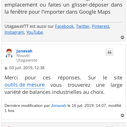
emplacement ou faites un glisser-déposer dans
la fenêtre pour l’importer dans Google Maps
UtagawaVTT est aussi sur
Facebook
,
Twitter
,
Pinterest
,
Instagram
,
YouTube
.
a
u
Jonavah
t
Nouvel
Utagawiste
M
03 juil. 2019, 12:38
e
s
Merci pour ces réponses. Sur le site
s
outils de mesure
vous trouverez une large
a
g
variété de balances industrielles au choix.
e
Dernière modification par
Jonavah
le 16 juil. 2019, 14:07, modifié
1 fois.
a
u