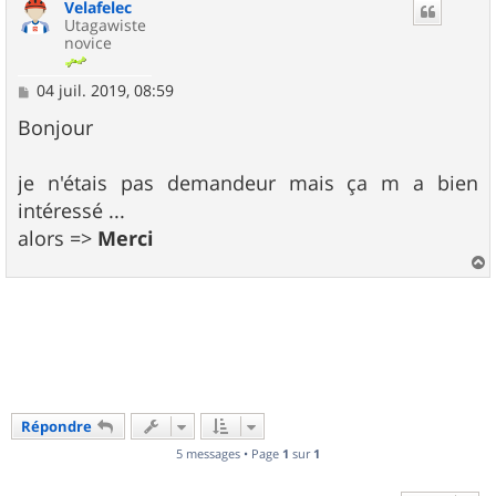
Velafelec
t
Utagawiste
novice
M
04 juil. 2019, 08:59
e
s
Bonjour
s
a
g
je n'étais pas demandeur mais ça m a bien
e
intéressé ...
alors =>
Merci
a
u
t
Répondre
5 messages • Page
1
sur
1