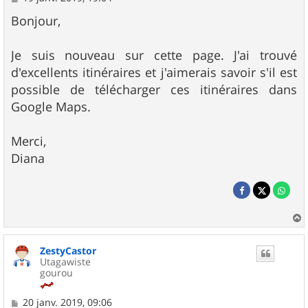
e
s
Bonjour,
s
a
g
Je suis nouveau sur cette page. J'ai trouvé
e
d'excellents itinéraires et j'aimerais savoir s'il est
possible de télécharger ces itinéraires dans
Google Maps.
Merci,
Diana
a
u
ZestyCastor
t
Utagawiste
gourou
M
20 janv. 2019, 09:06