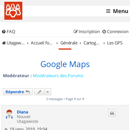
Menu
FAQ
Inscription
Connexion
UtagawaVTT (Randos VTT et VTTAE avec traces GPS)
Accueil forum
Générale
Cartographie et GPS
Les GPS
Google Maps
Modérateur :
Modérateurs des Forums
Répondre
5 messages • Page
1
sur
1
Diana
Nouvel
Utagawiste
M
19 janv. 2019, 19:04