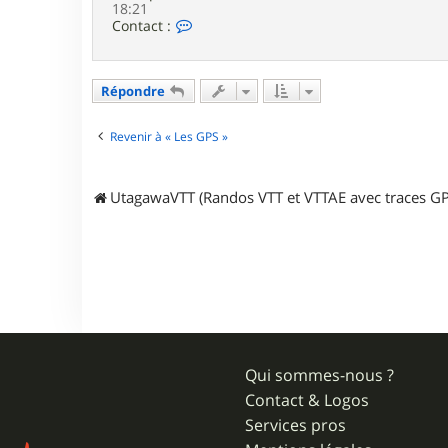
18:21
C
Contact :
o
n
t
a
Répondre
c
t
e
Revenir à « Les GPS »
r
R
e
UtagawaVTT (Randos VTT et VTTAE avec traces GP
m
1
3
Qui sommes-nous ?
Contact & Logos
Services pros