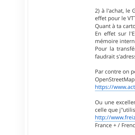
d
e
2) à l'achat, l
o
X
effet pour le VT
5
Quant à ta cart
5
En effet sur l
mémoire interne 
Pour la transf
faudrait s'adre
Par contre on pe
OpenStreetMap 
https://www.act
Ou une excellen
celle que j''util
http://www.freiz
France + / Fren