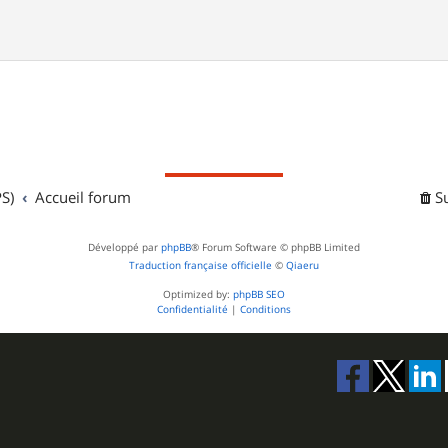
S)
Accueil forum
S
Développé par
phpBB
® Forum Software © phpBB Limited
Traduction française officielle
©
Qiaeru
Optimized by:
phpBB SEO
Confidentialité
|
Conditions