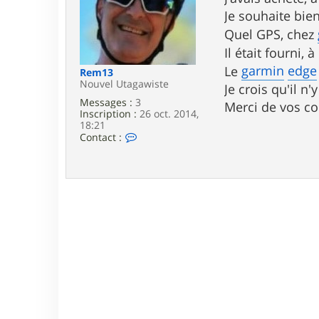
e
Je souhaite bien
Quel GPS, chez
Il était fourni,
garmin
edge
Le
Rem13
Nouvel Utagawiste
Je crois qu'il n
Messages :
3
Merci de vos co
Inscription :
26 oct. 2014,
18:21
C
Contact :
o
n
t
a
c
t
e
r
R
e
m
1
3