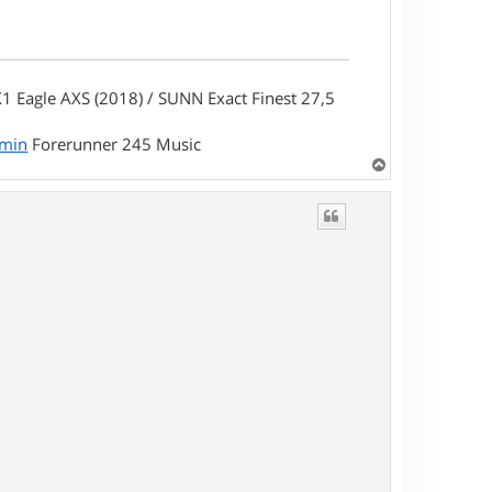
1 Eagle AXS (2018) / SUNN Exact Finest 27,5
rmin
Forerunner 245 Music
H
a
u
t