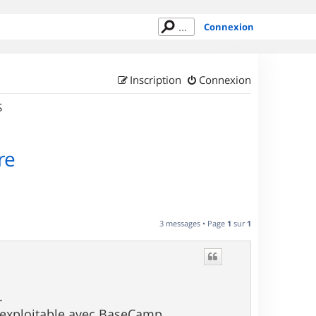
Connexion
Inscription
Connexion
S
re
3 messages • Page
1
sur
1
.
o exploitable avec BaseCamp