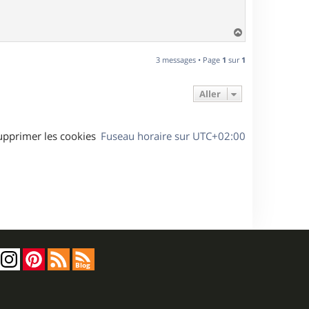
H
a
u
3 messages • Page
1
sur
1
t
Aller
upprimer les cookies
Fuseau horaire sur
UTC+02:00