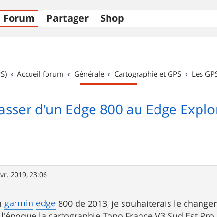
Forum
Partager
Shop
S)
Accueil forum
Générale
Cartographie et GPS
Les GP
asser d'un Edge 800 au Edge Explo
vr. 2019, 23:06
garmin
edge
n
800 de 2013, je souhaiterais le changer
 à l'époque la cartographie Topo France V3 Sud Est Pr