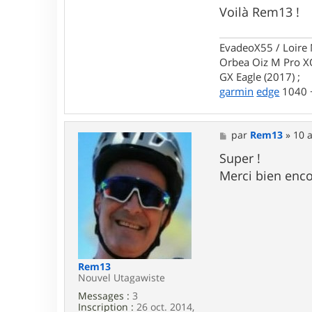
Voilà Rem13 !
EvadeoX55 / Loire 
Orbea Oiz M Pro XO
GX Eagle (2017) ;
garmin
edge
1040 +
M
par
Rem13
»
10 a
e
s
Super !
s
Merci bien enco
a
g
e
Rem13
Nouvel Utagawiste
Messages :
3
Inscription :
26 oct. 2014,