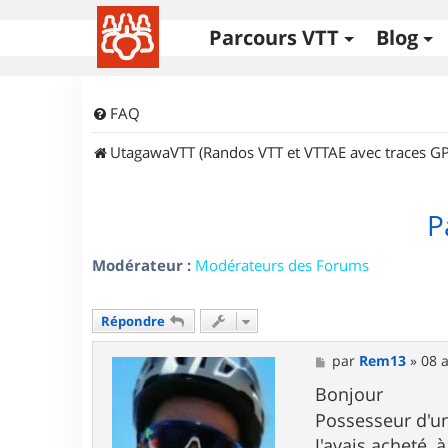
Parcours VTT
Blog
FAQ
UtagawaVTT (Randos VTT et VTTAE avec traces GP
P
Modérateur :
Modérateurs des Forums
Répondre
M
par
Rem13
»
08 a
e
s
Bonjour
s
Possesseur d'u
a
g
J'avais acheté,