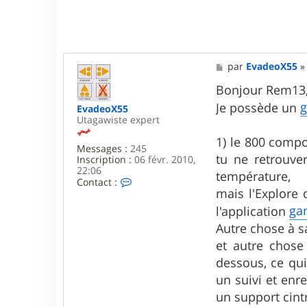
M
par
EvadeoX55
e
s
Bonjour Rem13
s
Je possède un
EvadeoX55
a
Utagawiste expert
g
e
1) le 800 compo
Messages :
245
tu ne retrouver
Inscription :
06 févr. 2010,
22:06
température,
C
Contact :
mais l'Explore 
o
n
ga
l'application
t
a
Autre chose à sa
c
et autre chose
t
e
dessous, ce qui
r
un suivi et enr
E
v
un support cint
a