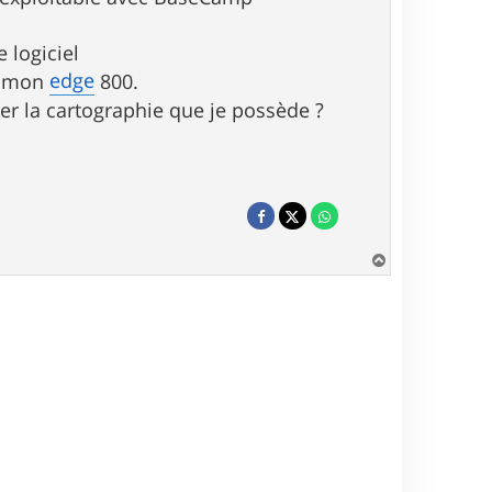
e logiciel
edge
ns mon
800.
rer la cartographie que je possède ?
H
a
u
t