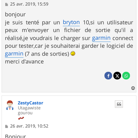
M
25 avr. 2019, 15:59
e
s
bonjour
s
bryton
je suis tenté par un
10,si un utilisateur
a
g
peux m'envoyer un fichier de sortie qu'il a
e
garmin
réalisé,je voudrais le charger sur
connect
pour tester,car je souhaiterai garder le logiciel de
garmin
(7 ans de sorties)
merci d'avance
a
u
ZestyCastor
t
Utagawiste
gourou
M
26 avr. 2019, 10:52
e
s
Bonjour,