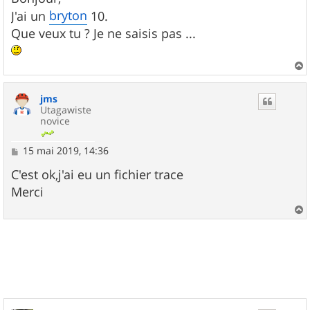
s
bryton
J'ai un
10.
a
g
Que veux tu ? Je ne saisis pas ...
e
a
u
jms
t
Utagawiste
novice
M
15 mai 2019, 14:36
e
s
C'est ok,j'ai eu un fichier trace
s
Merci
a
g
e
a
u
t