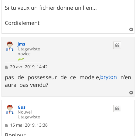
Si tu veux un fichier donne un lien...
Cordialement
a
u
jms
t
Utagawiste
novice
M
29 avr. 2019, 14:42
e
s
bryton
pas de possesseur de ce modele,
n'en
s
aurai pas vendu?
a
g
e
a
u
Gus
t
Nouvel
Utagawiste
M
15 mai 2019, 13:38
e
s
Bonjour,