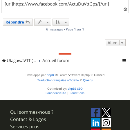
[url]https://www.facebook.com/ActuDuVttGps/[/url]
a
u
Répondre
t
6 messages • Page
1
sur
1
Aller
UtagawaVTT (Randos VTT et VTTAE avec traces GPS)
Accueil forum
Développé par
phpBB
® Forum Software © phpBB Limited
Traduction française officielle
©
Qiaeru
Optimized by:
phpBB SEO
Confidentialité
|
Conditions
Qui sommes-nous ?
Contact & Logos
Services pros