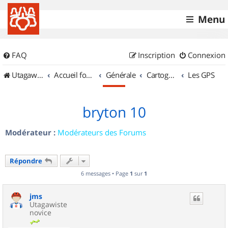
Menu
FAQ
Inscription
Connexion
UtagawaVTT (Randos VTT et VTTAE avec traces GPS)
Accueil forum
Générale
Cartographie et GPS
Les GPS
bryton 10
Modérateur :
Modérateurs des Forums
Répondre
6 messages • Page
1
sur
1
jms
Utagawiste
novice