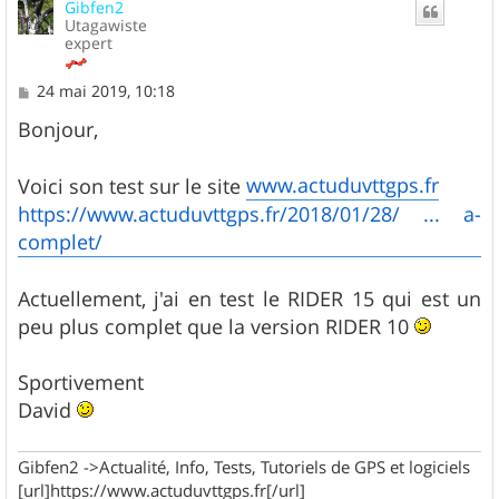
Gibfen2
Utagawiste
expert
M
24 mai 2019, 10:18
e
s
Bonjour,
s
a
g
www.actuduvttgps.fr
Voici son test sur le site
e
https://www.actuduvttgps.fr/2018/01/28/ ... a-
complet/
Actuellement, j'ai en test le RIDER 15 qui est un
peu plus complet que la version RIDER 10
Sportivement
David
Gibfen2 ->Actualité, Info, Tests, Tutoriels de GPS et logiciels
[url]https://www.actuduvttgps.fr[/url]