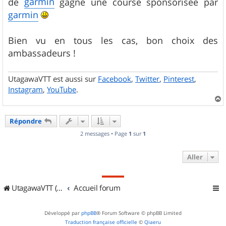
garmin
de
gagne une course sponsorisée par
a
g
garmin
e
Bien vu en tous les cas, bon choix des
ambassadeurs !
UtagawaVTT est aussi sur
Facebook
,
Twitter
,
Pinterest
,
Instagram
,
YouTube
.
a
u
Répondre
t
2 messages • Page
1
sur
1
Aller
UtagawaVTT (Randos VTT et VTTAE avec traces GPS)
Accueil forum
Développé par
phpBB
® Forum Software © phpBB Limited
Traduction française officielle
©
Qiaeru