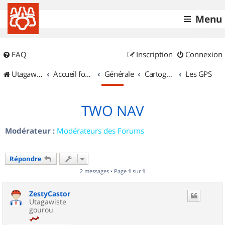
Menu
FAQ
Inscription
Connexion
UtagawaVTT (Randos VTT et VTTAE avec traces GPS)
Accueil forum
Générale
Cartographie et GPS
Les GPS
TWO NAV
Modérateur :
Modérateurs des Forums
Répondre
2 messages • Page
1
sur
1
ZestyCastor
Utagawiste
gourou