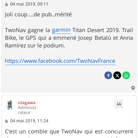
M
04 mai 2019, 09:11
e
s
Joli coup....de pub..mérité
s
a
g
garmin
TwoNav gagne la
Titan Desert 2019. Trail
e
Bike, le GPS qui a emmené Josep Betalú et Anna
Ramírez sur le podium.
https://www.facebook.com/TwoNavFrance
a
u
utagawa
t
Administ
rateur
M
04 mai 2019, 11:24
e
s
C'est un comble que TwoNav qui est concurrent
s