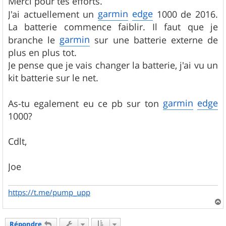
Merci pour tes efforts.
e
garmin
edge
J'ai actuellement un
1000 de 2016.
La batterie commence faiblir. Il faut que je
garmin
branche le
sur une batterie externe de
plus en plus tot.
Je pense que je vais changer la batterie, j'ai vu un
kit batterie sur le net.
garmin
edge
As-tu egalement eu ce pb sur ton
1000?
Cdlt,
Joe
https://t.me/pump_upp
a
u
Répondre
t