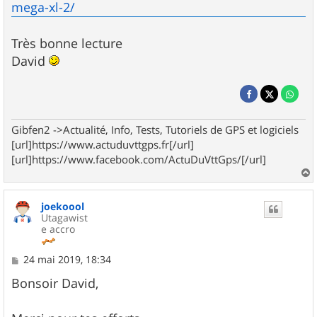
mega-xl-2/
Très bonne lecture
David
Gibfen2 ->Actualité, Info, Tests, Tutoriels de GPS et logiciels
[url]https://www.actuduvttgps.fr[/url]
[url]https://www.facebook.com/ActuDuVttGps/[/url]
a
u
joekoool
t
Utagawist
e accro
M
24 mai 2019, 18:34
e
s
Bonsoir David,
s
a
g