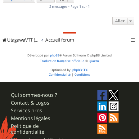
2 messages • Page
1
sur
1
Aller
UtagawaVTT (Randos VTT et VTTAE avec traces GPS)
Accueil forum
Développé par
phpBB
® Forum Software © phpBB Limited
Traduction française officielle
©
Qiaeru
Optimized by:
phpBB SEO
Confidentialité
|
Conditions
Qui sommes-nous ?
Contact & Logos
Services pros
Mentions légales
Politique de
confidentialité