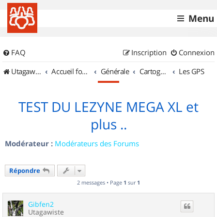
Menu
FAQ
Inscription
Connexion
UtagawaVTT (Randos VTT et VTTAE avec traces GPS)
Accueil forum
Générale
Cartographie et GPS
Les GPS
TEST DU LEZYNE MEGA XL et
plus ..
Modérateur :
Modérateurs des Forums
Répondre
2 messages • Page
1
sur
1
Gibfen2
Utagawiste