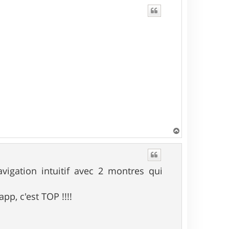
H
a
u
t
gation intuitif avec 2 montres qui
pp, c'est TOP !!!!