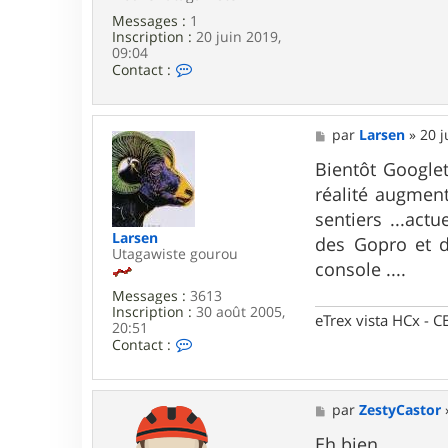
Messages :
1
Inscription :
20 juin 2019,
09:04
C
Contact :
o
n
t
a
M
par
Larsen
»
20 j
c
e
t
s
Bientôt Googlet
e
s
réalité augment
r
a
b
g
sentiers ...ac
e
e
Larsen
des Gopro et de
n
Utagawiste gourou
2
console ....
4
m
Messages :
3613
Inscription :
30 août 2005,
eTrex vista HCx -
20:51
C
Contact :
o
n
t
a
M
par
ZestyCastor
c
e
t
s
Eh bien....