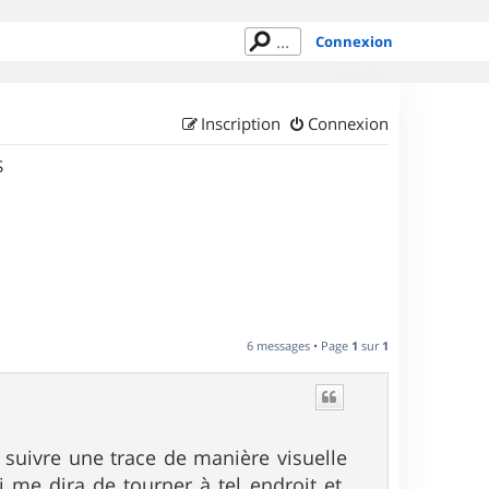
Connexion
Inscription
Connexion
S
6 messages • Page
1
sur
1
e suivre une trace de manière visuelle
me dira de tourner à tel endroit et.