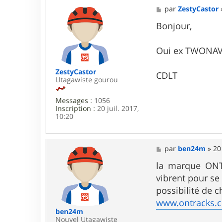
M
par
ZestyCastor
e
s
Bonjour,
s
a
g
Oui ex TWONAV ,
e
ZestyCastor
CDLT
Utagawiste gourou
Messages :
1056
Inscription :
20 juil. 2017,
10:20
M
par
ben24m
»
20
e
s
la marque ONTR
s
vibrent pour se 
a
g
possibilité de c
e
www.ontracks.
ben24m
Nouvel Utagawiste