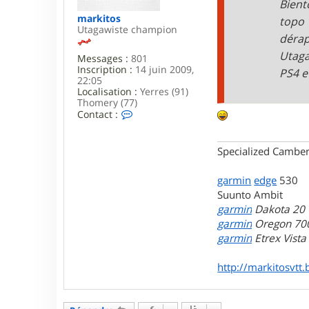
Bient
markitos
topo 
Utagawiste champion
dérap
Utaga
Messages :
801
Inscription :
14 juin 2009,
PS4 et
22:05
Localisation :
Yerres (91)
Thomery (77)
C
Contact :
o
n
t
Specialized Camber
a
c
t
garmin
edge
530
e
Suunto Ambit
r
garmin
Dakota 20
m
garmin
Oregon 70
a
r
garmin
Etrex Vist
k
i
http://markitosvtt.
t
o
s