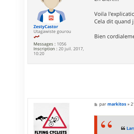
e
s
r
a
L
g
Voila l'explica
a
e
Cela dit quand 
r
s
ZestyCastor
e
Utagawiste gourou
Bien cordialem
n
Messages :
1056
Inscription :
20 juil. 2017,
10:20
M
par
markitos
»
2
e
s
s
a
g
Lar
e