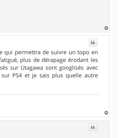
H
a
u
t
le qui permettra de suivre un topo en
fatigué, plus de dérapage érodant les
osés sur Utagawa sont googlisés avec
sur PS4 et je sais plus quelle autre
H
a
u
t