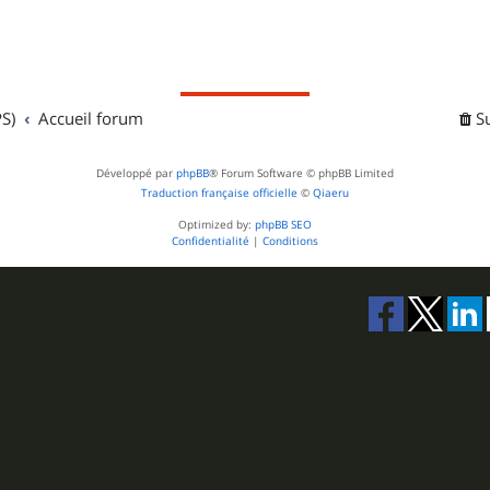
S)
Accueil forum
S
Développé par
phpBB
® Forum Software © phpBB Limited
Traduction française officielle
©
Qiaeru
Optimized by:
phpBB SEO
Confidentialité
|
Conditions