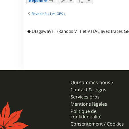
Répondre
Revenir à « Les GPS »
UtagawaVTT (Randos VTT et VTTAE avec traces GP
Qui sommes-nous ?
Contact & Logos
Services pros
Mentions légales
Politique de
confidentialité
Consentement / Cookies