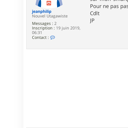
e
Pour ne pas pas
jeanphilip
Cdlt
Nouvel Utagawiste
JP
Messages :
2
Inscription :
19 juin 2019,
06:31
C
Contact :
o
n
t
a
c
t
e
r
j
e
a
n
p
h
i
l
i
p