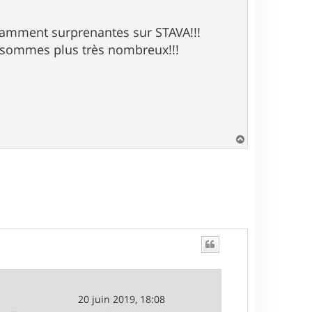
namment surprenantes sur STAVA!!!
ne sommes plus très nombreux!!!
H
a
u
t
20 juin 2019, 18:08