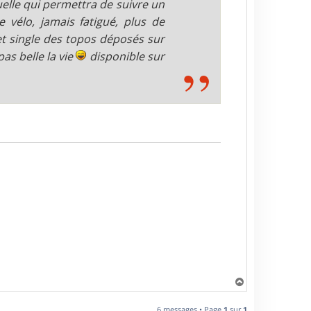
elle qui permettra de suivre un
vélo, jamais fatigué, plus de
et single des topos déposés sur
as belle la vie
disponible sur
H
a
u
6 messages • Page
1
sur
1