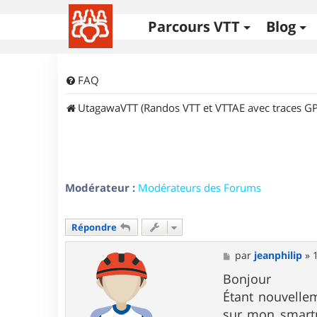
Parcours VTT
Blog
FAQ
UtagawaVTT (Randos VTT et VTTAE avec traces GP
Modérateur :
Modérateurs des Forums
Répondre
M
par
jeanphilip
»
e
s
Bonjour
s
Étant nouvellem
a
g
sur mon smartp