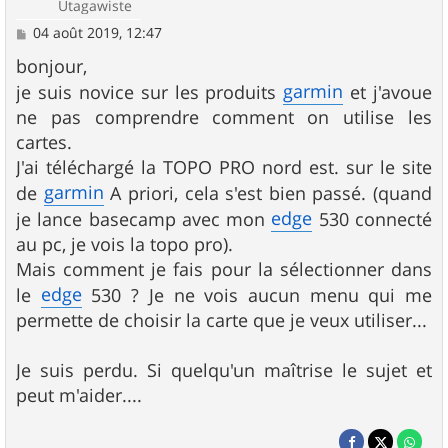
Utagawiste
M
04 août 2019, 12:47
e
s
bonjour,
s
garmin
je suis novice sur les produits
et j'avoue
a
g
ne pas comprendre comment on utilise les
e
cartes.
J'ai téléchargé la TOPO PRO nord est. sur le site
garmin
de
A priori, cela s'est bien passé. (quand
edge
je lance basecamp avec mon
530 connecté
au pc, je vois la topo pro).
Mais comment je fais pour la sélectionner dans
edge
le
530 ? Je ne vois aucun menu qui me
permette de choisir la carte que je veux utiliser...
Je suis perdu. Si quelqu'un maîtrise le sujet et
peut m'aider....