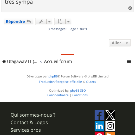
g
très sympa
e
a
u
Répondre
t
3 messages • Page
1
sur
1
Aller
UtagawaVTT (Randos VTT et VTTAE avec traces GPS)
Accueil forum
Développé par
phpBB
® Forum Software © phpBB Limited
Traduction française officielle
©
Qiaeru
Optimized by:
phpBB SEO
Confidentialité
|
Conditions
Qui sommes-nous ?
Contact & Logos
Services pros