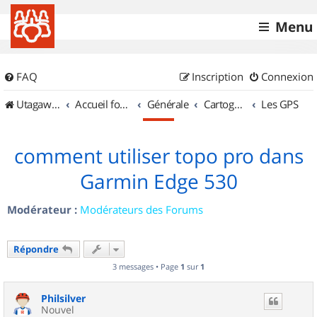
Menu
FAQ
Inscription
Connexion
UtagawaVTT (Randos VTT et VTTAE avec traces GPS)
Accueil forum
Générale
Cartographie et GPS
Les GPS
comment utiliser topo pro dans
Garmin Edge 530
Modérateur :
Modérateurs des Forums
Répondre
3 messages • Page
1
sur
1
Philsilver
Nouvel