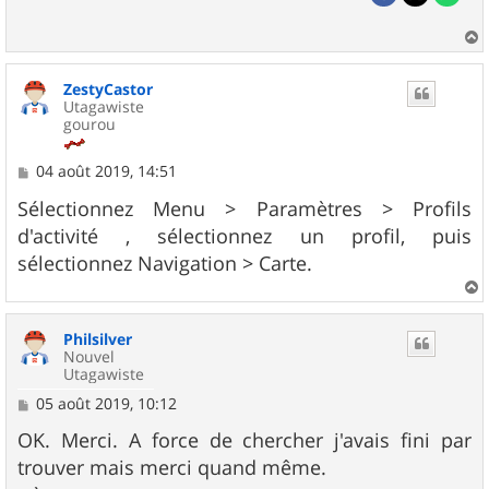
a
u
ZestyCastor
t
Utagawiste
gourou
M
04 août 2019, 14:51
e
s
Sélectionnez Menu > Paramètres > Profils
s
d'activité , sélectionnez un profil, puis
a
g
sélectionnez Navigation > Carte.
e
a
u
Philsilver
t
Nouvel
Utagawiste
M
05 août 2019, 10:12
e
s
OK. Merci. A force de chercher j'avais fini par
s
trouver mais merci quand même.
a