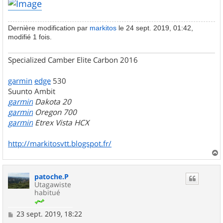
Dernière modification par
markitos
le 24 sept. 2019, 01:42,
modifié 1 fois.
Specialized Camber Elite Carbon 2016
garmin
edge
530
Suunto Ambit
garmin
Dakota 20
garmin
Oregon 700
garmin
Etrex Vista HCX
http://markitosvtt.blogspot.fr/
a
u
patoche.P
t
Utagawiste
habitué
M
23 sept. 2019, 18:22
e