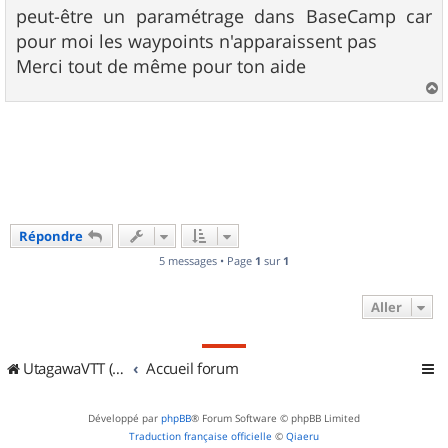
s
peut-être un paramétrage dans BaseCamp car
s
pour moi les waypoints n'apparaissent pas
a
g
Merci tout de même pour ton aide
e
a
u
t
Répondre
5 messages • Page
1
sur
1
Aller
UtagawaVTT (Randos VTT et VTTAE avec traces GPS)
Accueil forum
Développé par
phpBB
® Forum Software © phpBB Limited
Traduction française officielle
©
Qiaeru