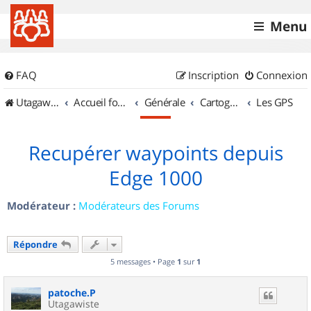
Menu
FAQ
Inscription
Connexion
UtagawaVTT (Randos VTT et VTTAE avec traces GPS)
Accueil forum
Générale
Cartographie et GPS
Les GPS
Recupérer waypoints depuis
Edge 1000
Modérateur :
Modérateurs des Forums
Répondre
5 messages • Page
1
sur
1
patoche.P
Utagawiste