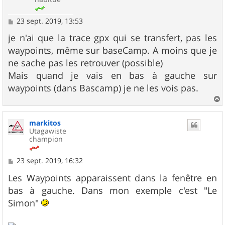
M
23 sept. 2019, 13:53
e
s
je n'ai que la trace gpx qui se transfert, pas les
s
waypoints, même sur baseCamp. A moins que je
a
g
ne sache pas les retrouver (possible)
e
Mais quand je vais en bas à gauche sur
waypoints (dans Bascamp) je ne les vois pas.
a
u
markitos
t
Utagawiste
champion
M
23 sept. 2019, 16:32
e
s
Les Waypoints apparaissent dans la fenêtre en
s
bas à gauche. Dans mon exemple c'est "Le
a
g
Simon"
e