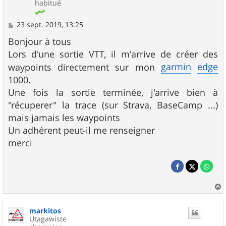
habitué
M
23 sept. 2019, 13:25
e
s
Bonjour à tous
s
Lors d'une sortie VTT, il m'arrive de créer des
a
g
garmin
edge
waypoints directement sur mon
e
1000.
Une fois la sortie terminée, j'arrive bien à
"récuperer" la trace (sur Strava, BaseCamp ...)
mais jamais les waypoints
Un adhérent peut-il me renseigner
merci
a
u
markitos
t
Utagawiste