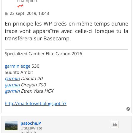
champion
M
23 sept. 2019, 13:43
e
s
En principe les WP creés en même temps qu'une
s
trace vont apparaître avec celle-ci lorsque tu la
a
g
transférera sur Basecamp.
e
Specialized Camber Elite Carbon 2016
garmin
edge
530
Suunto Ambit
garmin
Dakota 20
garmin
Oregon 700
garmin
Etrex Vista HCX
http://markitosvtt.blogspot.fr/
a
u
patoche.P
t
Utagawiste
habitué