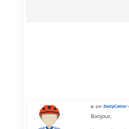
M
par
ZestyCastor
e
s
Bonjour,
s
a
g