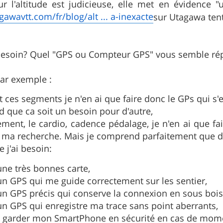
r l'altitude est judicieuse, elle met en évidence "
gawavtt.com/fr/blog/alt ... a-inexacte
sur Utagawa tent
 besoin? Quel "GPS ou Compteur GPS" vous semble ré
ar exemple :
 ces segments je n'en ai que faire donc le GPs qui s'
 que ca soit un besoin pour d'autre,
ement, le cardio, cadence pédalage, je n'en ai que fa
ma recherche. Mais je comprend parfaitement que d'a
e j'ai besoin:
une très bonnes carte,
un GPS qui me guide correctement sur les sentier,
un GPS précis qui conserve la connexion en sous bois,
un GPS qui enregistre ma trace sans point aberrants,
 garder mon SmartPhone en sécurité en cas de moment