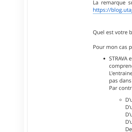
La remarque su
https://blog.uta
Quel est votre
Pour mon cas p
STRAVA et
comprend
L'entrain
pas dans 
Par contr
D'
D'
D'
D'
De