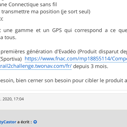
une Connectique sans fil
 transmettre ma position (je sort seul)
tc
rt une gamme et un GPS qui correspond a ce que j
a tous.
x premières génération d'Evadéo (Produit disparut d
https://www.fnac.com/mp18855114/CompeG
(Sportiva)
/trail2challenge.twonav.com/fr/
depuis 3 mois.
besoin, bien cerner son besoin pour cibler le produit 
r. 2020, 17:04
tyCastor
a écrit :