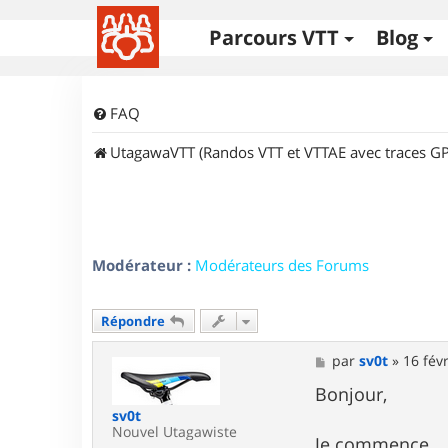
Parcours VTT
Blog
FAQ
UtagawaVTT (Randos VTT et VTTAE avec traces GP
Modérateur :
Modérateurs des Forums
Répondre
M
par
sv0t
»
16 fév
e
s
Bonjour,
s
sv0t
a
Nouvel Utagawiste
g
Je commence,