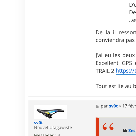
D'
De
..e
De la il resso
conviendra pas 
J'ai eu les deu
Excellent GPS 
https:/
TRAIL 2
Tout est lie au 
M
par
sv0t
»
17 fév
e
s
s
sv0t
a
Nouvel Utagawiste
g
Zes
e
Messages :
4