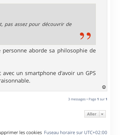
t, pas assez pour découvrir de
ue personne aborde sa philosophie de
t avec un smartphone d'avoir un GPS
raisonnable.
H
a
u
3 messages • Page
1
sur
1
t
Aller
upprimer les cookies
Fuseau horaire sur
UTC+02:00