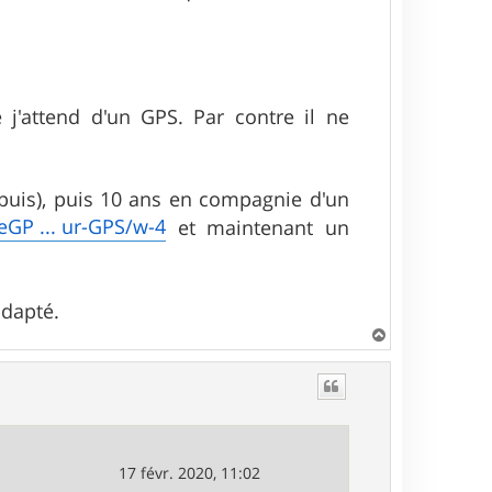
'attend d'un GPS. Par contre il ne
epuis), puis 10 ans en compagnie d'un
P ... ur-GPS/w-4
et maintenant un
adapté.
H
a
u
t
17 févr. 2020, 11:02