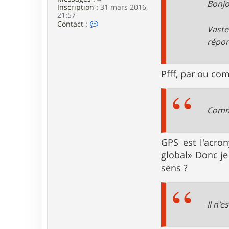
Bonjo
Inscription :
31 mars 2016,
21:57
C
Contact :
Vaste
o
n
répon
t
a
c
t
Pfff, par ou co
e
r
s
v
Comme
0
t
GPS est l'acro
global» Donc je 
sens ?
Il n'