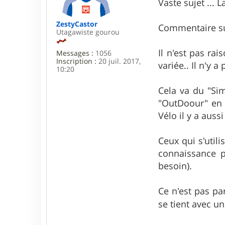
Vaste sujet ... 
e
ZestyCastor
Commentaire sur
Utagawiste gourou
Il n'est pas rai
Messages :
1056
Inscription :
20 juil. 2017,
variée.. Il n'y 
10:20
Cela va du "Sim
"OutDoour" en p
Vélo il y a aus
Ceux qui s'util
connaissance p
besoin).
Ce n'est pas pa
se tient avec u