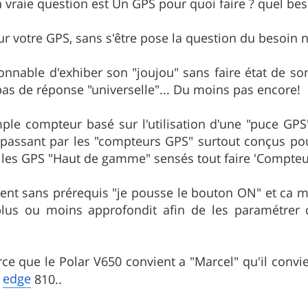
La vraie question est Un GPS pour quoi faire ? quel bes
 votre GPS, sans s'être pose la question du besoin n
sonnable d'exhiber son "joujou" sans faire état de son
a pas de réponse "universelle"... Du moins pas encore!
ple compteur basé sur l'utilisation d'une "puce GP
assant par les "compteurs GPS" surtout conçus pour
si les GPS "Haut de gamme" sensés tout faire 'Compte
isent sans prérequis "je pousse le bouton ON" et ca 
lus ou moins approfondit afin de les paramétrer c
rce que le Polar V650 convient a "Marcel" qu'il con
edge
n
810..