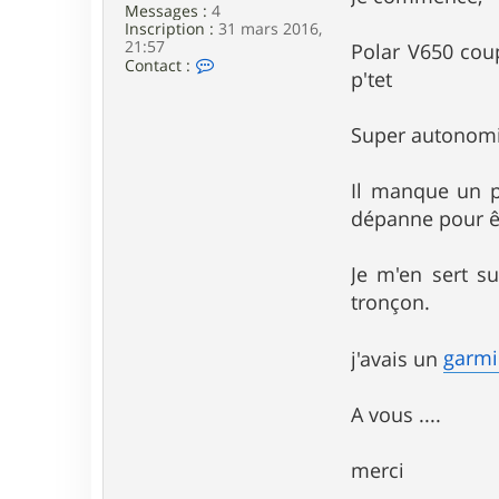
e
Messages :
4
Inscription :
31 mars 2016,
21:57
Polar V650 coup
C
Contact :
p'tet
o
n
t
Super autonomie
a
c
t
e
Il manque un pe
r
dépanne pour êt
s
v
0
Je m'en sert s
t
tronçon.
garm
j'avais un
A vous ....
merci