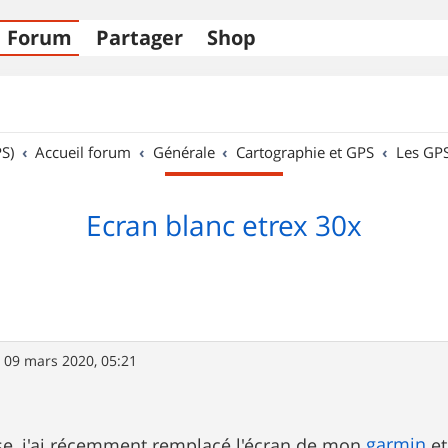
Forum
Partager
Shop
S)
Accueil forum
Générale
Cartographie et GPS
Les GP
Ecran blanc etrex 30x
»
09 mars 2020, 05:21
garmin
se, j'ai récemment remplacé l'écran de mon
et