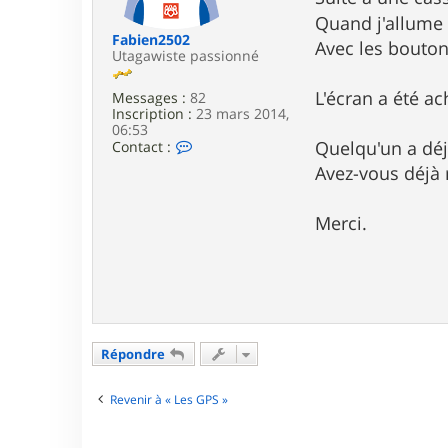
e
Quand j'allume 
Fabien2502
Avec les boutons
Utagawiste passionné
L'écran a été ac
Messages :
82
Inscription :
23 mars 2014,
06:53
C
Quelqu'un a déj
Contact :
o
Avez-vous déjà 
n
t
a
Merci.
c
t
e
r
F
a
b
i
e
Répondre
n
2
5
Revenir à « Les GPS »
0
2