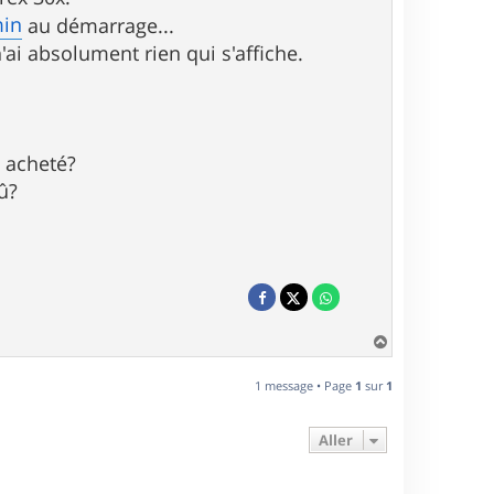
min
au démarrage...
'ai absolument rien qui s'affiche.
s acheté?
û?
H
a
u
1 message • Page
1
sur
1
t
Aller