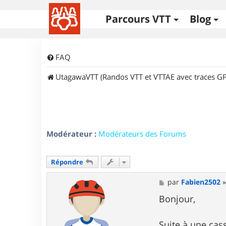
Parcours VTT
Blog
FAQ
UtagawaVTT (Randos VTT et VTTAE avec traces GP
Modérateur :
Modérateurs des Forums
Répondre
M
par
Fabien2502
e
s
Bonjour,
s
a
g
Suite à une cas