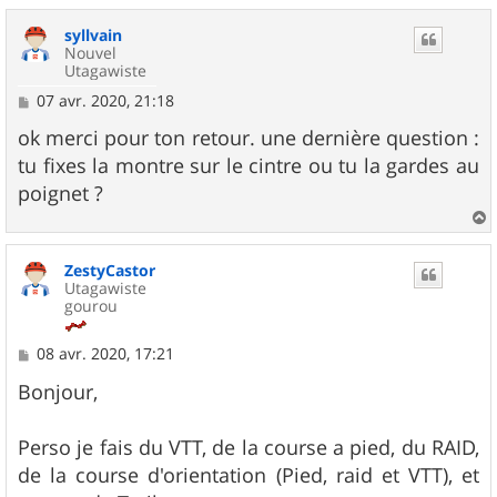
u
syllvain
t
Nouvel
Utagawiste
M
07 avr. 2020, 21:18
e
s
ok merci pour ton retour. une dernière question :
s
tu fixes la montre sur le cintre ou tu la gardes au
a
g
poignet ?
e
a
u
ZestyCastor
t
Utagawiste
gourou
M
08 avr. 2020, 17:21
e
s
Bonjour,
s
a
g
Perso je fais du VTT, de la course a pied, du RAID,
e
de la course d'orientation (Pied, raid et VTT), et