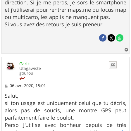
direction. Si je me perds, je sors le smartphone
et j'utiliserai pour rentrer maps.me ou locus map
ou multicarto, les applis ne manquent pas.
Si vous avez des retours je suis preneur
a
u
Garik
t
Utagawiste
gourou
M
06 avr. 2020, 15:01
e
s
Salut,
s
si ton usage est uniquement celui que tu décris,
a
g
alors pas de soucis, une montre GPS peut
e
parfaitement faire le boulot.
Perso J'utilise avec bonheur depuis de très