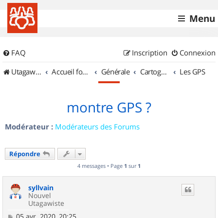
Menu
FAQ
Inscription
Connexion
UtagawaVTT (Randos VTT et VTTAE avec traces GPS)
Accueil forum
Générale
Cartographie et GPS
Les GPS
montre GPS ?
Modérateur :
Modérateurs des Forums
Répondre
4 messages • Page
1
sur
1
syllvain
Nouvel
Utagawiste
M
05 avr. 2020, 20:25