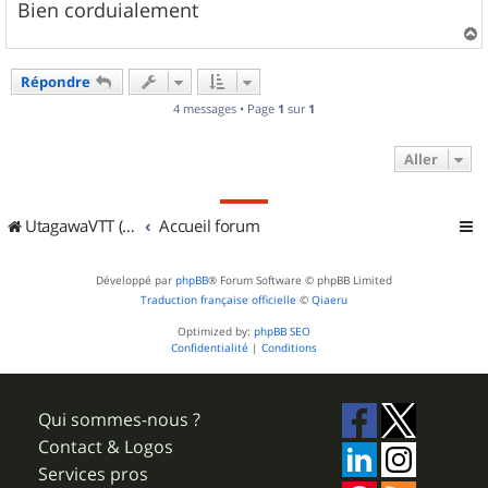
Bien corduialement
a
u
Répondre
t
4 messages • Page
1
sur
1
Aller
UtagawaVTT (Randos VTT et VTTAE avec traces GPS)
Accueil forum
Développé par
phpBB
® Forum Software © phpBB Limited
Traduction française officielle
©
Qiaeru
Optimized by:
phpBB SEO
Confidentialité
|
Conditions
Qui sommes-nous ?
Contact & Logos
Services pros