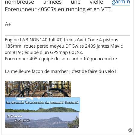
garmin
nombreuse années une vielle
Forerunneur 405CSX en running et en VTT.
A+
Engine LAB NGN140 full XT, freins Avid Code 4 pistons
185mm, roues perso moyeu DT Swiss 240S jantes Mavic
xm 819 ; équipé d'un GPSmap 60CSx.
Forerunner 405 équipé de son cardio-fréquencemètre.
La meilleure façon de marcher ; c'est de faire du vélo !
a