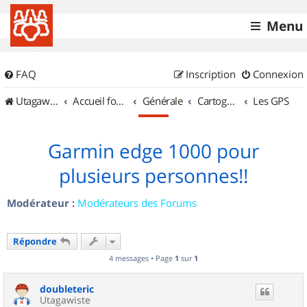
Menu
FAQ
Inscription
Connexion
UtagawaVTT (Randos VTT et VTTAE avec traces GPS)
Accueil forum
Générale
Cartographie et GPS
Les GPS
Garmin edge 1000 pour
plusieurs personnes!!
Modérateur :
Modérateurs des Forums
Répondre
4 messages • Page
1
sur
1
doubleteric
Utagawiste