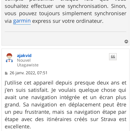
e
souhaitez effectuer une synchronisation. Sinon,
vous pouvez toujours simplement synchroniser
garmin
via
express sur votre ordinateur.
a
u
ajakvid
t
Nouvel
Utagawiste
M
26 janv. 2022, 07:51
e
s
J'utilise cet appareil depuis presque deux ans et
s
j'en suis satisfait. Je voulais quelque chose qui
a
g
avait une navigation intégrée et un écran plus
e
grand. Sa navigation en déplacement peut être
un peu frustrante, mais sa navigation étape par
étape avec des itinéraires créés sur Strava est
excellente.