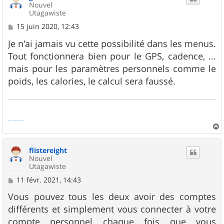
Nouvel
Utagawiste
M
15 juin 2020, 12:43
e
s
Je n'ai jamais vu cette possibilité dans les menus.
s
Tout fonctionnera bien pour le GPS, cadence, ...
a
g
mais pour les paramètres personnels comme le
e
poids, les calories, le calcul sera faussé.
shareit app
vidmate
Vidmate apk
a
u
flistereight
t
Nouvel
Utagawiste
M
11 févr. 2021, 14:43
e
s
Vous pouvez tous les deux avoir des comptes
s
différents et simplement vous connecter à votre
a
g
compte personnel chaque fois que vous