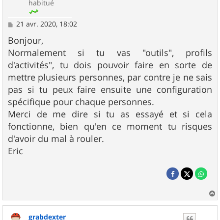
habitué
M
21 avr. 2020, 18:02
e
s
Bonjour,
s
Normalement si tu vas "outils", profils
a
g
d'activités", tu dois pouvoir faire en sorte de
e
mettre plusieurs personnes, par contre je ne sais
pas si tu peux faire ensuite une configuration
spécifique pour chaque personnes.
Merci de me dire si tu as essayé et si cela
fonctionne, bien qu'en ce moment tu risques
d'avoir du mal à rouler.
Eric
a
u
grabdexter
t