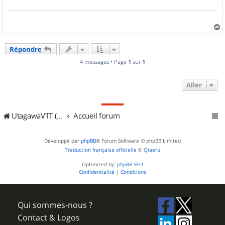
a
u
Répondre
t
4 messages • Page
1
sur
1
Aller
UtagawaVTT (Randos VTT et VTTAE avec traces GPS)
Accueil forum
Développé par
phpBB
® Forum Software © phpBB Limited
Traduction française officielle
©
Qiaeru
Optimized by:
phpBB SEO
Confidentialité
|
Conditions
Qui sommes-nous ?
Contact & Logos