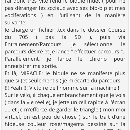
J'ai donc très vite rend le bidule muet ( pour ne
pas déranger les zoziaux avec ses bip-bip et mes
vociférations ) en l'utilisant de la manière
suivante:
Je charge un fichier .tcx dans le dossier Course
du 705 ( pas la SD ), puis via
Entrainement/Parcours, je sélectionne le
parcours désiré et je lance " effectuer parcours ".
Parallèlement, je lance le chrono pour
enregistrer ma sortie.
Et là, MIRACLE: le bidule ne se manifeste plus
que si (et seulement si) je m'écarte du parcours
!!! Yeah !!! Victoire de l'homme sur la machine !
Sur le vélo, à chaque embranchement que je vois
( dans la vie réelle), je jette un œil rapide à l'écran
.... et je m'efforce de garder le triangle ( mon moi
virtuel, on est peu de chose ) sur le trait d'une
hideuse couleur rose/magenta dessiné sur la