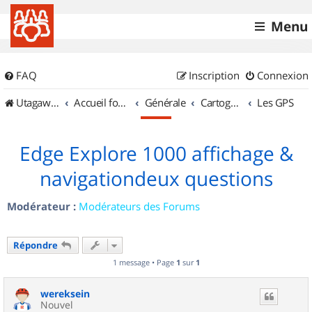
Menu
FAQ
Inscription
Connexion
UtagawaVTT (Randos VTT et VTTAE avec traces GPS)
Accueil forum
Générale
Cartographie et GPS
Les GPS
Edge Explore 1000 affichage &
navigationdeux questions
Modérateur :
Modérateurs des Forums
Répondre
1 message • Page
1
sur
1
wereksein
Nouvel