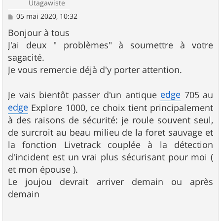
Utagawiste
M
05 mai 2020, 10:32
e
s
Bonjour à tous
s
J'ai deux " problèmes" à soumettre à votre
a
g
sagacité.
e
Je vous remercie déjà d'y porter attention.
edge
Je vais bientôt passer d'un antique
705 au
edge
Explore 1000, ce choix tient principalement
à des raisons de sécurité: je roule souvent seul,
de surcroit au beau milieu de la foret sauvage et
la fonction Livetrack couplée à la détection
d'incident est un vrai plus sécurisant pour moi (
et mon épouse ).
Le joujou devrait arriver demain ou après
demain