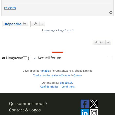
rr.com
a
u
Répondre
t
1 message • Page
1
sur
1
Aller
UtagawaVTT (Randos VTT et VTTAE avec traces GPS)
Accueil forum
Développé par
phpBB
® Forum Software © phpBB Limited
Traduction française officielle
©
Qiaeru
Optimized by:
phpBB SEO
Confidentialité
|
Conditions
Qui sommes-nous ?
Contact & Logos