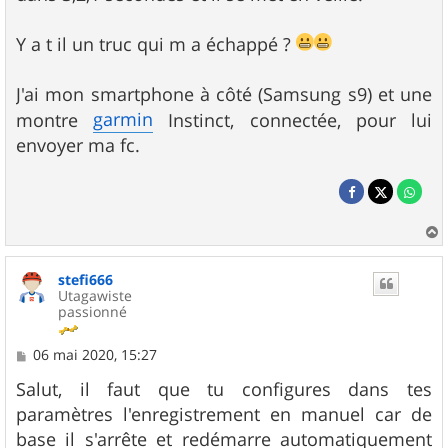
Y a t il un truc qui m a échappé ?
J'ai mon smartphone à côté (Samsung s9) et une
garmin
montre
Instinct, connectée, pour lui
envoyer ma fc.
a
u
stefi666
t
Utagawiste
passionné
M
06 mai 2020, 15:27
e
s
Salut, il faut que tu configures dans tes
s
paramètres l'enregistrement en manuel car de
a
g
base il s'arrête et redémarre automatiquement