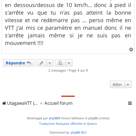
e
en dessous/dessus de 10 km/h… donc à pied il
s'arrête vu que tu n'as pas atteint la bonne
vitesse et ne redémarre pas … perso même en
VTT j'ai mis ce paramètre en manuel donc il ne
s'arrête jamais même si je ne suis pas en
mouvement !!!!
a
u
Répondre
t
2 messages • Page
1
sur
1
Aller
UtagawaVTT (Randos VTT et VTTAE avec traces GPS)
Accueil forum
Développé par
phpBB
® Forum Software © phpBB Limited
Traduction française officielle
©
Qiaeru
Optimized by:
phpBB SEO