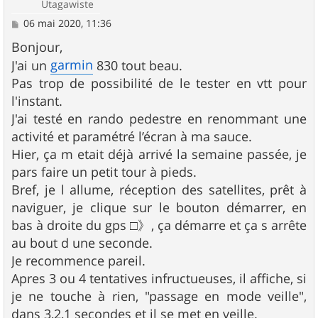
Utagawiste
M
06 mai 2020, 11:36
e
s
Bonjour,
s
garmin
J'ai un
830 tout beau.
a
g
Pas trop de possibilité de le tester en vtt pour
e
l'instant.
J'ai testé en rando pedestre en renommant une
activité et paramétré l’écran à ma sauce.
Hier, ça m etait déjà arrivé la semaine passée, je
pars faire un petit tour à pieds.
Bref, je l allume, réception des satellites, prêt à
naviguer, je clique sur le bouton démarrer, en
bas à droite du gps □》, ça démarre et ça s arrête
au bout d une seconde.
Je recommence pareil.
Apres 3 ou 4 tentatives infructueuses, il affiche, si
je ne touche à rien, "passage en mode veille",
dans 3,2,1 secondes et il se met en veille.