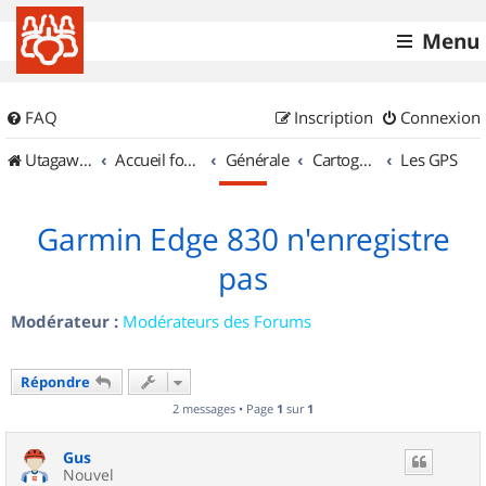
Menu
FAQ
Inscription
Connexion
UtagawaVTT (Randos VTT et VTTAE avec traces GPS)
Accueil forum
Générale
Cartographie et GPS
Les GPS
Garmin Edge 830 n'enregistre
pas
Modérateur :
Modérateurs des Forums
Répondre
2 messages • Page
1
sur
1
Gus
Nouvel