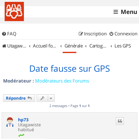
Menu
FAQ
Inscription
Connexion
UtagawaVTT (Randos VTT et VTTAE avec traces GPS)
Accueil forum
Générale
Cartographie et GPS
Les GPS
Date fausse sur GPS
Modérateur :
Modérateurs des Forums
Répondre
2 messages • Page
1
sur
1
hp73
Utagawiste
habitué