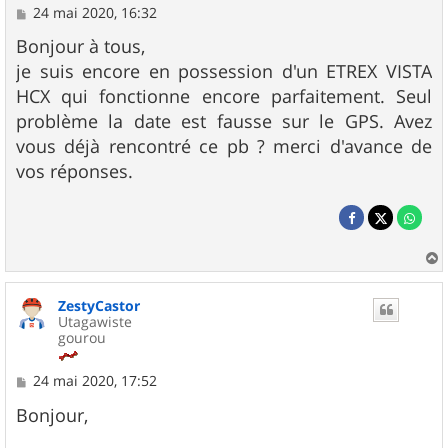
M
24 mai 2020, 16:32
e
s
Bonjour à tous,
s
je suis encore en possession d'un ETREX VISTA
a
g
HCX qui fonctionne encore parfaitement. Seul
e
problème la date est fausse sur le GPS. Avez
vous déjà rencontré ce pb ? merci d'avance de
vos réponses.
a
u
ZestyCastor
t
Utagawiste
gourou
M
24 mai 2020, 17:52
e
s
Bonjour,
s
a