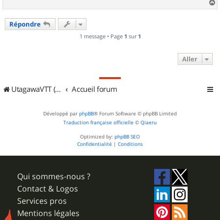
a
u
Répondre
t
1 message • Page
1
sur
1
Aller
UtagawaVTT (Randos VTT et VTTAE avec traces GPS)
Accueil forum
Développé par
phpBB
® Forum Software © phpBB Limited
Traduction française officielle
©
Qiaeru
Optimized by:
phpBB SEO
Confidentialité
|
Conditions
Qui sommes-nous ?
Contact & Logos
Services pros
Mentions légales