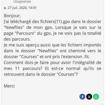
Utagawiste
M
27 juil. 2020, 14:01
e
s
Bonjour,
s
J'ai téléchargé des fichiers(11) gpx dans le dossier
a
g
"Newfiles" de mon gps. Lorsque je vais sur la
e
page "Parcours" du gps, je ne vois pas la totalité
des parcours.
Je me suis aperçu aussi que les fichiers importés
dans le dossier "Newfiles" ont cheminé vers le
dossier "Courses" et ont pris l'extension .fit.
Comment dois-je faire pour avoir l'intégralité de
mes 11 parcours? Et est-ce normal qu'ils se
retrouvent dans le dossier "Courses"?
Merci