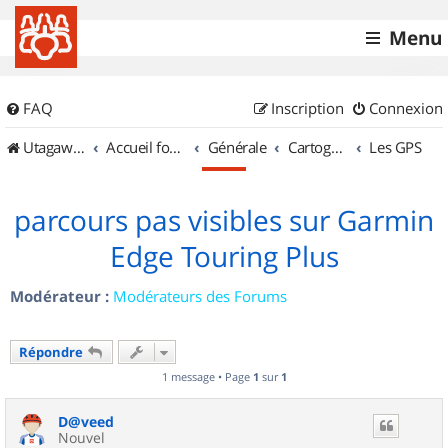
Menu
FAQ
Inscription
Connexion
UtagawaVTT (Randos VTT et VTTAE avec traces GPS)
Accueil forum
Générale
Cartographie et GPS
Les GPS
parcours pas visibles sur Garmin
Edge Touring Plus
Modérateur :
Modérateurs des Forums
Répondre
1 message • Page
1
sur
1
D@veed
Nouvel