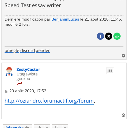
Speed Test
essay writer
Dernière modification par
BenjaminLucas
le 21 août 2020, 11:45,
modifié 2 fois.
omegle
discord
xender
a
u
ZestyCastor
t
Utagawiste
gourou
M
20 août 2020, 17:52
e
s
http://oziandro.forumactif.org/forum
.
s
a
g
e
a
u
Répondre