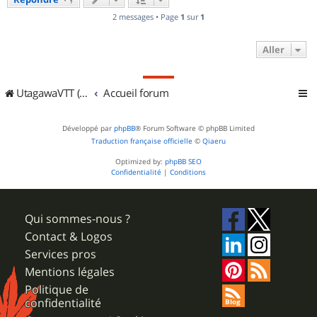
t
2 messages • Page
1
sur
1
Aller
UtagawaVTT (Randos VTT et VTTAE avec traces GPS)
Accueil forum
Développé par
phpBB
® Forum Software © phpBB Limited
Traduction française officielle
©
Qiaeru
Optimized by:
phpBB SEO
Confidentialité
|
Conditions
Qui sommes-nous ?
Contact & Logos
Services pros
Mentions légales
Politique de
confidentialité