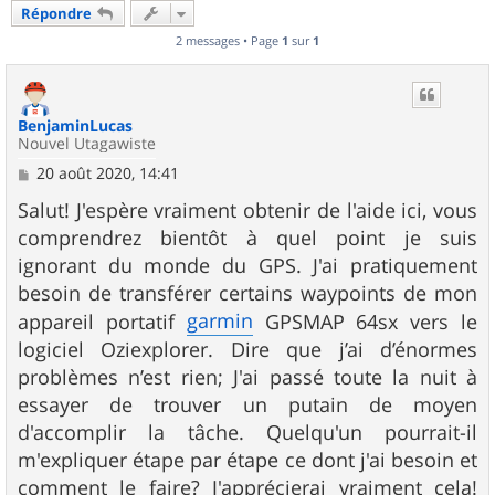
Répondre
2 messages • Page
1
sur
1
BenjaminLucas
Nouvel Utagawiste
M
20 août 2020, 14:41
e
s
Salut! J'espère vraiment obtenir de l'aide ici, vous
s
comprendrez bientôt à quel point je suis
a
g
ignorant du monde du GPS. J'ai pratiquement
e
besoin de transférer certains waypoints de mon
garmin
appareil portatif
GPSMAP 64sx vers le
logiciel Oziexplorer. Dire que j’ai d’énormes
problèmes n’est rien; J'ai passé toute la nuit à
essayer de trouver un putain de moyen
d'accomplir la tâche. Quelqu'un pourrait-il
m'expliquer étape par étape ce dont j'ai besoin et
comment le faire? J'apprécierai vraiment cela!