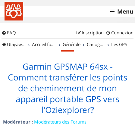
Menu
FAQ
Inscription
Connexion
UtagawaVTT (Randos VTT et VTTAE avec traces GPS)
Accueil forum
Générale
Cartographie et GPS
Les GPS
Garmin GPSMAP 64sx -
Comment transférer les points
de cheminement de mon
appareil portable GPS vers
l'Oziexplorer?
Modérateur :
Modérateurs des Forums