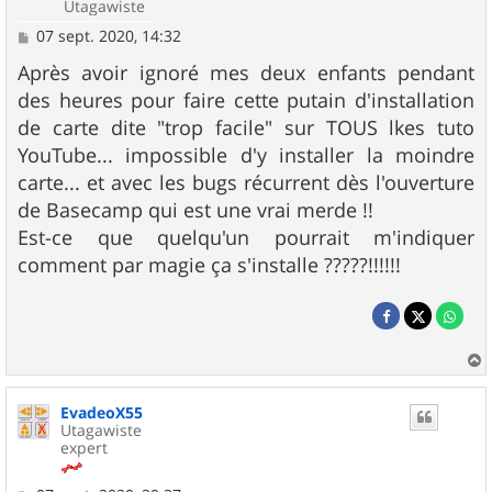
Utagawiste
M
07 sept. 2020, 14:32
e
s
Après avoir ignoré mes deux enfants pendant
s
des heures pour faire cette putain d'installation
a
g
de carte dite "trop facile" sur TOUS lkes tuto
e
YouTube... impossible d'y installer la moindre
carte... et avec les bugs récurrent dès l'ouverture
de Basecamp qui est une vrai merde !!
Est-ce que quelqu'un pourrait m'indiquer
comment par magie ça s'installe ?????!!!!!!
a
u
EvadeoX55
t
Utagawiste
expert