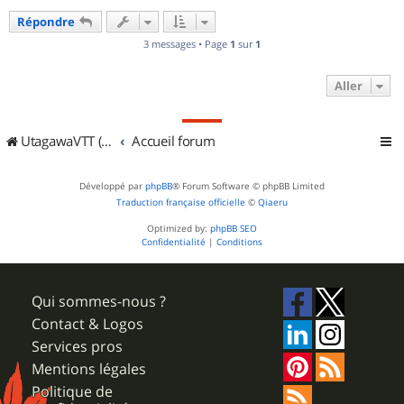
u
Répondre
t
3 messages • Page
1
sur
1
Aller
UtagawaVTT (Randos VTT et VTTAE avec traces GPS)
Accueil forum
Développé par
phpBB
® Forum Software © phpBB Limited
Traduction française officielle
©
Qiaeru
Optimized by:
phpBB SEO
Confidentialité
|
Conditions
Qui sommes-nous ?
Contact & Logos
Services pros
Mentions légales
Politique de