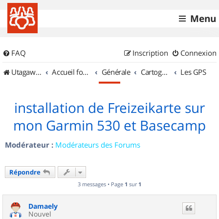
Menu
FAQ
Inscription
Connexion
UtagawaVTT (Randos VTT et VTTAE avec traces GPS)
Accueil forum
Générale
Cartographie et GPS
Les GPS
installation de Freizeikarte sur
mon Garmin 530 et Basecamp
Modérateur :
Modérateurs des Forums
Répondre
3 messages • Page
1
sur
1
Damaely
Nouvel