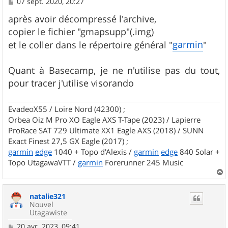
M
07 sept. 2020, 20:27
e
s
après avoir décompressé l'archive,
s
copier le fichier "gmapsupp"(.img)
a
g
garmin
et le coller dans le répertoire général "
"
e
Quant à Basecamp, je ne n'utilise pas du tout,
pour tracer j'utilise visorando
EvadeoX55 / Loire Nord (42300) ;
Orbea Oiz M Pro XO Eagle AXS T-Tape (2023) / Lapierre
ProRace SAT 729 Ultimate XX1 Eagle AXS (2018) / SUNN
Exact Finest 27,5 GX Eagle (2017) ;
garmin
edge
1040 + Topo d'Alexis /
garmin
edge
840 Solar +
Topo UtagawaVTT /
garmin
Forerunner 245 Music
a
u
natalie321
t
Nouvel
Utagawiste
M
20 avr. 2023, 09:41