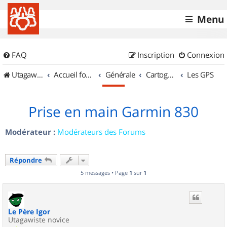
Menu
FAQ
Inscription
Connexion
UtagawaVTT (Randos VTT et VTTAE avec traces GPS)
Accueil forum
Générale
Cartographie et GPS
Les GPS
Prise en main Garmin 830
Modérateur :
Modérateurs des Forums
Répondre
5 messages • Page
1
sur
1
Le Père Igor
Utagawiste novice