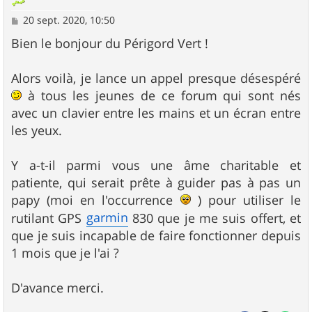
M
20 sept. 2020, 10:50
e
s
Bien le bonjour du Périgord Vert !
s
a
g
Alors voilà, je lance un appel presque désespéré
e
à tous les jeunes de ce forum qui sont nés
avec un clavier entre les mains et un écran entre
les yeux.
Y a-t-il parmi vous une âme charitable et
patiente, qui serait prête à guider pas à pas un
papy (moi en l'occurrence
) pour utiliser le
garmin
rutilant GPS
830 que je me suis offert, et
que je suis incapable de faire fonctionner depuis
1 mois que je l'ai ?
D'avance merci.