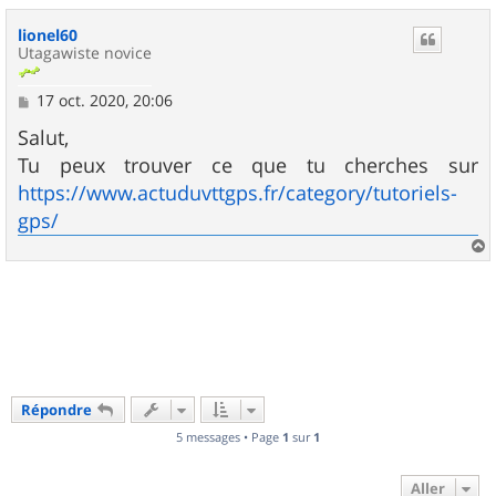
u
lionel60
t
Utagawiste novice
M
17 oct. 2020, 20:06
e
s
Salut,
s
Tu peux trouver ce que tu cherches sur
a
g
https://www.actuduvttgps.fr/category/tutoriels-
e
gps/
a
u
t
Répondre
5 messages • Page
1
sur
1
Aller