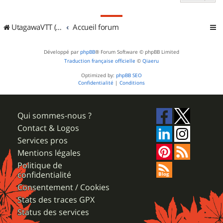
UtagawaVTT (Randos VTT et VTTAE avec traces GPS)
Accueil forum
Développé par
phpBB
® Forum Software © phpBB Limited
Traduction française officielle
©
Qiaeru
Optimized by:
phpBB SEO
Confidentialité
|
Conditions
Qui sommes-nous ?
Contact & Logos
Services pros
Mentions légales
Politique de
confidentialité
Consentement / Cookies
Stats des traces GPX
Status des services