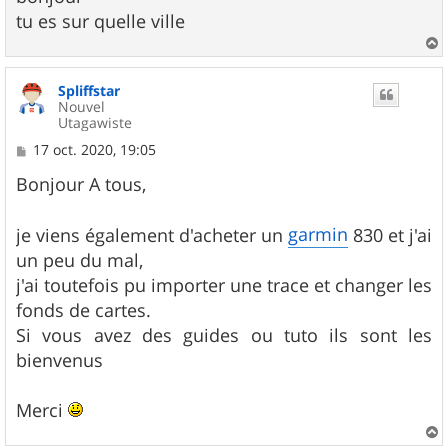
tu es sur quelle ville
a
u
Spliffstar
t
Nouvel
Utagawiste
M
17 oct. 2020, 19:05
e
s
Bonjour A tous,
s
a
g
garmin
je viens également d'acheter un
830 et j'ai
e
un peu du mal,
j'ai toutefois pu importer une trace et changer les
fonds de cartes.
Si vous avez des guides ou tuto ils sont les
bienvenus
Merci
a