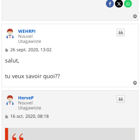
a
u
WEHRPI
t
Nouvel
Utagawiste
M
26 sept. 2020, 13:02
e
s
salut,
s
a
g
tu veux savoir quoi??
e
a
u
HerveP
t
Nouvel
Utagawiste
M
16 oct. 2020, 08:18
e
s
s
a