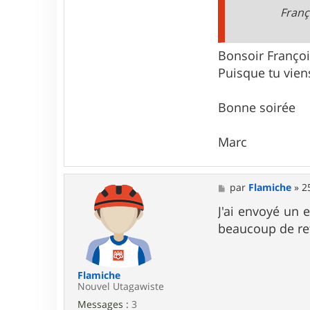
Franç
Bonsoir Françoi
Puisque tu vie
Bonne soirée
Marc
M
par
Flamiche
»
2
e
s
J'ai envoyé un
s
beaucoup de ret
a
g
e
Flamiche
Nouvel Utagawiste
Messages :
3