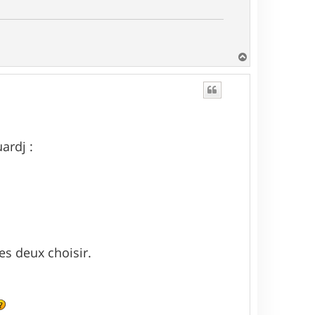
H
a
u
t
ardj :
es deux choisir.