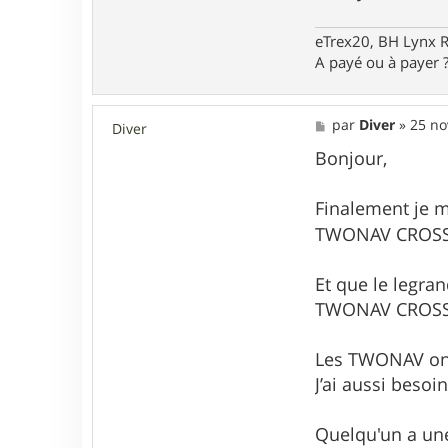
d
y
eTrex20, BH Lynx 
t
u
A payé ou à payer ? 
r
t
l
M
e
par
Diver
»
25 no
Diver
e
s
Bonjour,
s
a
g
Finalement je 
e
TWONAV CROSS
Et que le legran
TWONAV CROSS 
Les TWONAV ont
J’ai aussi besoin
Quelqu'un a u