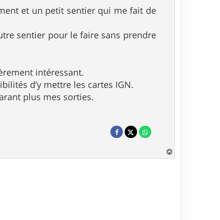
ent et un petit sentier qui me fait de
utre sentier pour le faire sans prendre
ièrement intéressant.
bilités d’y mettre les cartes IGN.
arant plus mes sorties.
H
a
u
t