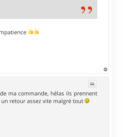
 impatience
H
a
u
t
s de ma commande, hélas ils prennent
 un retour assez vite malgré tout