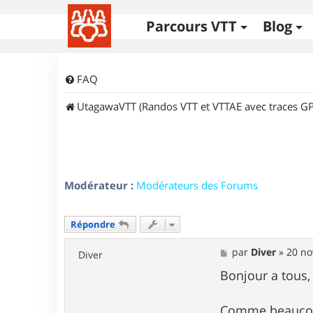
Parcours VTT
Blog
FAQ
UtagawaVTT (Randos VTT et VTTAE avec traces GP
Modérateur :
Modérateurs des Forums
Répondre
M
par
Diver
»
20 no
Diver
e
s
Bonjour a tous,
s
a
g
Comme beaucoup