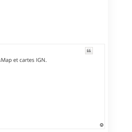
sMap et cartes IGN.
H
a