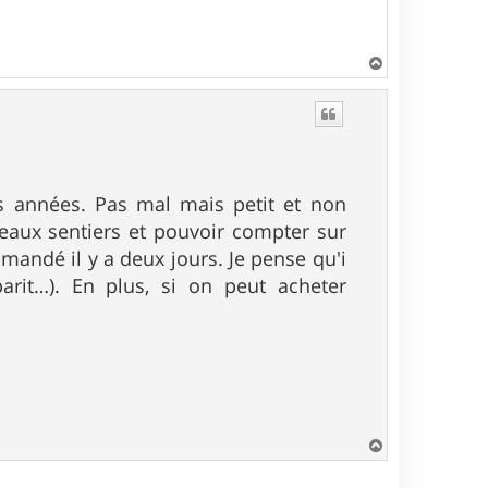
H
a
u
t
s années. Pas mal mais petit et non
veaux sentiers et pouvoir compter sur
mandé il y a deux jours. Je pense qu'i
barit…). En plus, si on peut acheter
H
a
u