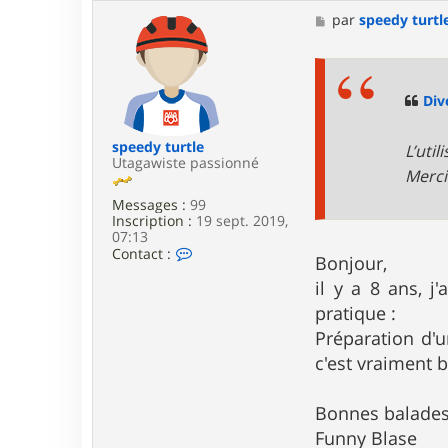
t
a
M
par
speedy turtl
c
e
t
s
e
s
r
a
f
g
Div
r
e
a
b
speedy turtle
L’uti
e
Utagawiste passionné
Merci
n
Messages :
99
Inscription :
19 sept. 2019,
07:13
C
Contact :
Bonjour,
o
n
il y a 8 ans, 
t
pratique :
a
c
Préparation d'u
t
c'est vraiment b
e
r
s
Bonnes balades
p
e
Funny Blase
e