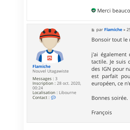
Merci beauc
M
par
Flamiche
»
2
e
s
Bonsoir tout le
s
a
g
j'ai égalemen
e
tactile. Je sui
Flamiche
des IGN pour na
Nouvel Utagawiste
est parfait po
Messages :
3
européen, ce n'
Inscription :
28 oct. 2020,
00:24
Localisation :
Libourne
C
Bonnes soirée.
Contact :
o
n
t
François
a
c
t
e