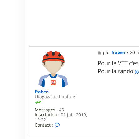
M
par
fraben
»
20 n
e
s
Pour le VTT c'e
s
g
Pour la rando
a
g
e
fraben
Utagawiste habitué
Messages :
45
Inscription :
01 juil. 2019,
19:22
C
Contact :
o
n