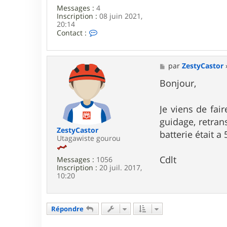
Messages :
4
Inscription :
08 juin 2021,
20:14
C
Contact :
o
n
t
a
M
par
ZestyCastor
c
e
t
s
Bonjour,
e
s
r
a
c
g
Je viens de fa
a
e
guidage, retrans
n
a
ZestyCastor
batterie était a
2
Utagawiste gourou
6
0
Cdlt
Messages :
1056
Inscription :
20 juil. 2017,
10:20
Répondre