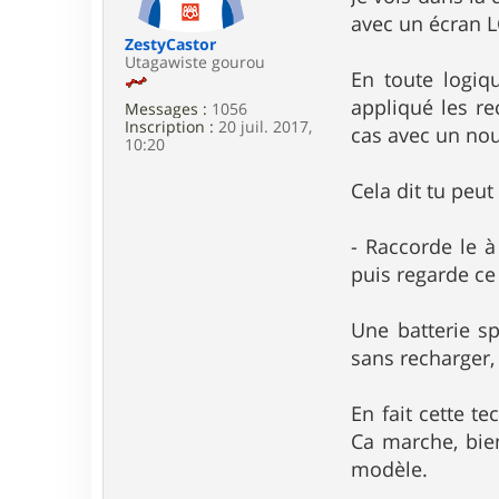
e
avec un écran L
ZestyCastor
Utagawiste gourou
En toute logiq
appliqué les re
Messages :
1056
Inscription :
20 juil. 2017,
cas avec un no
10:20
Cela dit tu peu
- Raccorde le à
puis regarde ce
Une batterie sp
sans recharger,
En fait cette t
Ca marche, bien
modèle.