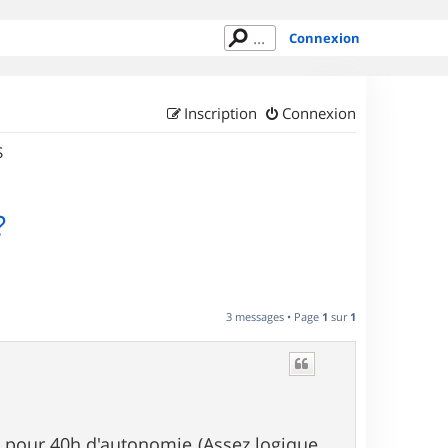
Connexion
Inscription
Connexion
S
?
3 messages • Page
1
sur
1
é pour 40h d'autonomie (Assez logique