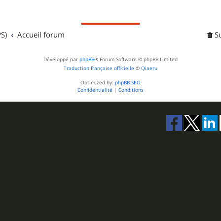
S)
Accueil forum
S
Développé par
phpBB
® Forum Software © phpBB Limited
Traduction française officielle
©
Qiaeru
Optimized by:
phpBB SEO
Confidentialité
|
Conditions