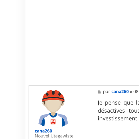
M
par
cana260
»
08
e
s
Je pense que l
s
désactives to
a
g
investissement 
e
cana260
Nouvel Utagawiste