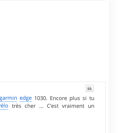
a
u
t
garmin
edge
1030. Encore plus si tu
vélo
très cher ... C'est vraiment un