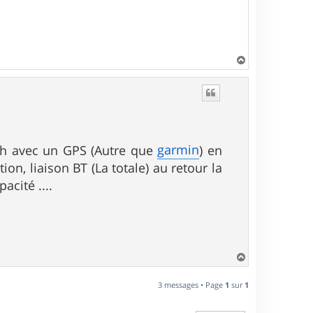
H
a
u
t
garmin
18h avec un GPS (Autre que
) en
ion, liaison BT (La totale) au retour la
acité ....
H
a
u
3 messages • Page
1
sur
1
t