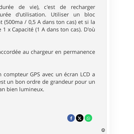
durée de vie), c'est de recharger
ée d'utilisation. Utiliser un bloc
 (500ma / 0,5 A dans ton cas) et si la
e 1 x Capacité (1 A dans ton cas). D'où
 raccordée au chargeur en permanence
un compteur GPS avec un écran LCD a
 est un bon ordre de grandeur pour un
ran bien lumineux.
H