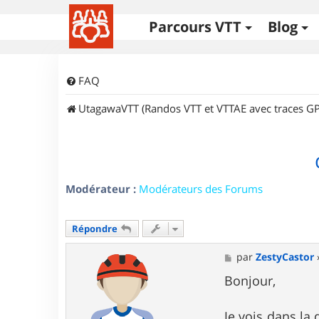
Parcours VTT
Blog
FAQ
UtagawaVTT (Randos VTT et VTTAE avec traces GP
Modérateur :
Modérateurs des Forums
Répondre
M
par
ZestyCastor
e
s
Bonjour,
s
a
g
Je vois dans la