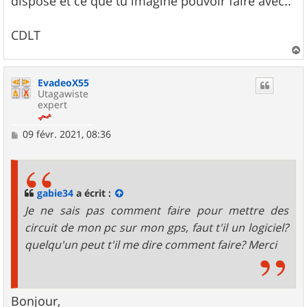
dispose et ce que tu imagine pouvoir faire avec..
CDLT
a
u
EvadeoX55
t
Utagawiste
expert
M
09 févr. 2021, 08:36
e
s
s
a
g
gabie34
a écrit :
e
Je ne sais pas comment faire pour mettre des
circuit de mon pc sur mon gps, faut t'il un logiciel?
quelqu'un peut t'il me dire comment faire? Merci
Bonjour,