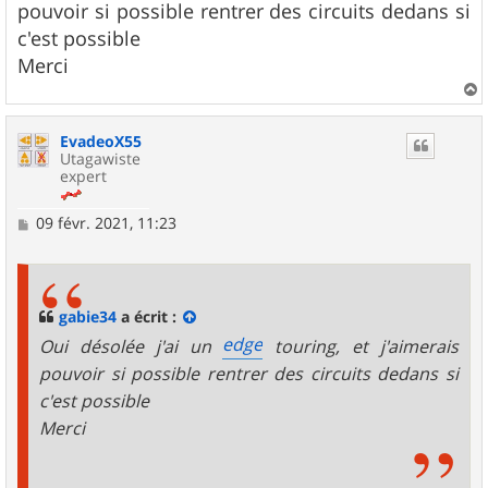
pouvoir si possible rentrer des circuits dedans si
a
g
c'est possible
e
Merci
a
u
EvadeoX55
t
Utagawiste
expert
M
09 févr. 2021, 11:23
e
s
s
a
g
gabie34
a écrit :
e
edge
Oui désolée j'ai un
touring, et j'aimerais
pouvoir si possible rentrer des circuits dedans si
c'est possible
Merci