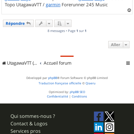
Topo UtagawaVTT /
garmin
Forerunner 245 Music
a
u
Répondre
t
8 messages • Page
1
sur
1
Aller
UtagawaVTT (Randos VTT et VTTAE avec traces GPS)
Accueil forum
Développé par
phpBB
® Forum Software © phpBB Limited
Traduction française officielle
©
Qiaeru
Optimized by:
phpBB SEO
Confidentialité
|
Conditions
Qui sommes-nous ?
Contact & Logos
Services pros