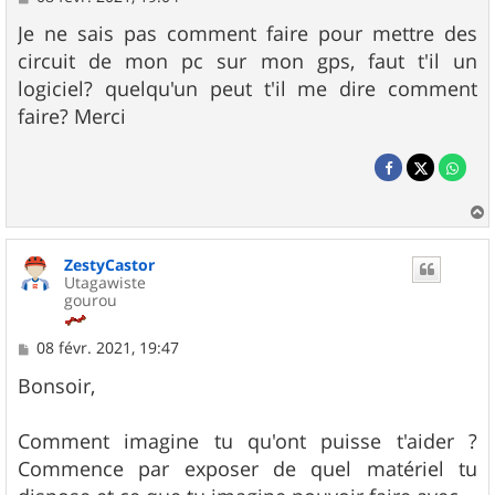
e
s
Je ne sais pas comment faire pour mettre des
s
circuit de mon pc sur mon gps, faut t'il un
a
g
logiciel? quelqu'un peut t'il me dire comment
e
faire? Merci
a
u
ZestyCastor
t
Utagawiste
gourou
M
08 févr. 2021, 19:47
e
s
Bonsoir,
s
a
g
Comment imagine tu qu'ont puisse t'aider ?
e
Commence par exposer de quel matériel tu