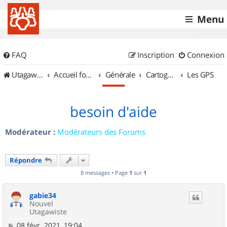
Menu
FAQ
Inscription
Connexion
UtagawaVTT (Randos VTT et VTTAE avec traces GPS)
Accueil forum
Générale
Cartographie et GPS
Les GPS
besoin d'aide
Modérateur :
Modérateurs des Forums
Répondre
8 messages • Page
1
sur
1
gabie34
Nouvel
Utagawiste
M
08 févr. 2021, 19:04