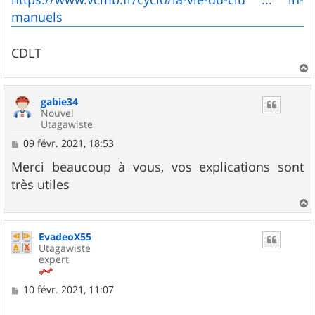
manuels
CDLT
a
u
gabie34
t
Nouvel
Utagawiste
M
09 févr. 2021, 18:53
e
s
Merci beaucoup à vous, vos explications sont
s
très utiles
a
g
e
a
u
EvadeoX55
t
Utagawiste
expert
M
10 févr. 2021, 11:07
e
s