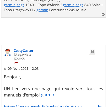
garmin
edge
1040 + Topo d'Alexis /
garmin
edge
840 Solar +
Topo UtagawaVTT /
garmin
Forerunner 245 Music
a
u
t
ZestyCastor
Utagawiste
gourou
M
09 févr. 2021, 12:03
e
s
Bonjour,
s
a
g
UN lien vers une page qui revoie vers tous les
e
garmin
manuels d'emploi
.
https://www.vcmb.fr/cyclo/la-vie-du-clu ... in-