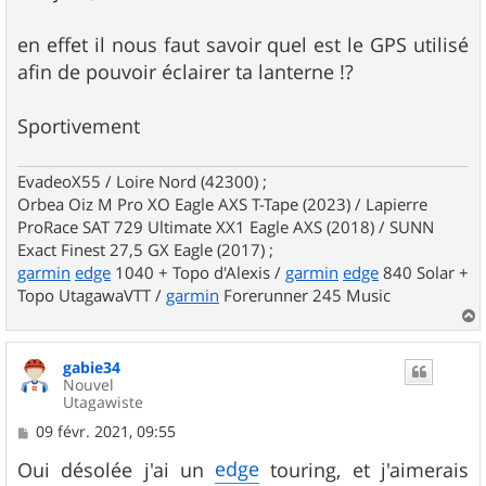
en effet il nous faut savoir quel est le GPS utilisé
afin de pouvoir éclairer ta lanterne !?
Sportivement
EvadeoX55 / Loire Nord (42300) ;
Orbea Oiz M Pro XO Eagle AXS T-Tape (2023) / Lapierre
ProRace SAT 729 Ultimate XX1 Eagle AXS (2018) / SUNN
Exact Finest 27,5 GX Eagle (2017) ;
garmin
edge
1040 + Topo d'Alexis /
garmin
edge
840 Solar +
Topo UtagawaVTT /
garmin
Forerunner 245 Music
a
u
gabie34
t
Nouvel
Utagawiste
M
09 févr. 2021, 09:55
e
s
edge
Oui désolée j'ai un
touring, et j'aimerais
s