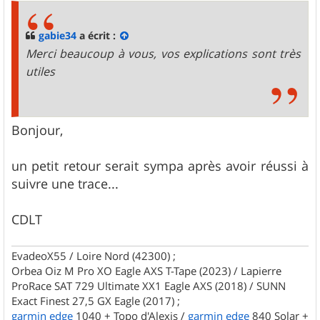
s
a
g
gabie34
a écrit :
e
Merci beaucoup à vous, vos explications sont très
utiles
Bonjour,
un petit retour serait sympa après avoir réussi à
suivre une trace...
CDLT
EvadeoX55 / Loire Nord (42300) ;
Orbea Oiz M Pro XO Eagle AXS T-Tape (2023) / Lapierre
ProRace SAT 729 Ultimate XX1 Eagle AXS (2018) / SUNN
Exact Finest 27,5 GX Eagle (2017) ;
garmin
edge
1040 + Topo d'Alexis /
garmin
edge
840 Solar +