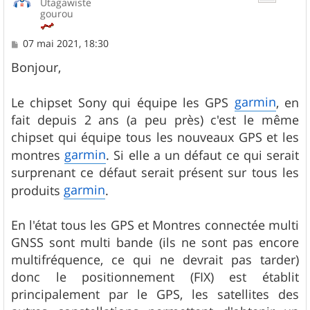
Utagawiste
gourou
M
07 mai 2021, 18:30
e
s
Bonjour,
s
a
g
garmin
Le chipset Sony qui équipe les GPS
, en
e
fait depuis 2 ans (a peu près) c'est le même
chipset qui équipe tous les nouveaux GPS et les
garmin
montres
. Si elle a un défaut ce qui serait
surprenant ce défaut serait présent sur tous les
garmin
produits
.
En l'état tous les GPS et Montres connectée multi
GNSS sont multi bande (ils ne sont pas encore
multifréquence, ce qui ne devrait pas tarder)
donc le positionnement (FIX) est établit
principalement par le GPS, les satellites des