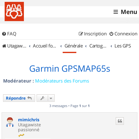
Menu
FAQ
Inscription
Connexion
UtagawaVTT (Randos VTT et VTTAE avec traces GPS)
Accueil forum
Générale
Cartographie et GPS
Les GPS
Garmin GPSMAP65s
Modérateur :
Modérateurs des Forums
Répondre
3 messages • Page
1
sur
1
mimichris
Utagawiste
passionné