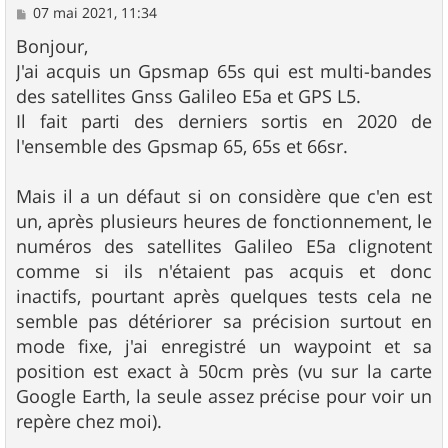
M
07 mai 2021, 11:34
e
s
Bonjour,
s
J'ai acquis un Gpsmap 65s qui est multi-bandes
a
g
des satellites Gnss Galileo E5a et GPS L5.
e
Il fait parti des derniers sortis en 2020 de
l'ensemble des Gpsmap 65, 65s et 66sr.
Mais il a un défaut si on considère que c'en est
un, après plusieurs heures de fonctionnement, le
numéros des satellites Galileo E5a clignotent
comme si ils n'étaient pas acquis et donc
inactifs, pourtant après quelques tests cela ne
semble pas détériorer sa précision surtout en
mode fixe, j'ai enregistré un waypoint et sa
position est exact à 50cm près (vu sur la carte
Google Earth, la seule assez précise pour voir un
repère chez moi).