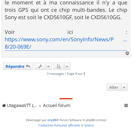
le moment et à ma connaissance il n'y a que
trois GPS qui ont ce chip multi-bandes. Le chip
Sony est soit le CXD5610GF, soit le CXD5610GG.
Voir ici :
https://www.sony.com/en/SonyInfo/News/P ...
8/20-069E/
a
u
Répondre
t
3 messages • Page
1
sur
1
Aller
UtagawaVTT (Randos VTT et VTTAE avec traces GPS)
Accueil forum
Développé par
phpBB
® Forum Software © phpBB Limited
Traduction française officielle
©
Qiaeru