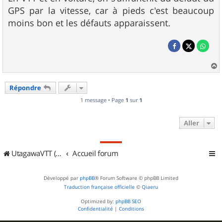
GPS par la vitesse, car à pieds c'est beaucoup
moins bon et les défauts apparaissent.
a
u
Répondre
t
1 message • Page
1
sur
1
Aller
UtagawaVTT (Randos VTT et VTTAE avec traces GPS)
Accueil forum
Développé par
phpBB
® Forum Software © phpBB Limited
Traduction française officielle
©
Qiaeru
Optimized by:
phpBB SEO
Confidentialité
|
Conditions