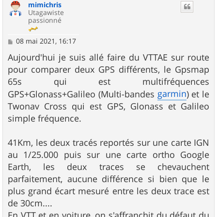
mimichris
Utagawiste
passionné
M
08 mai 2021, 16:17
e
s
Aujourd'hui je suis allé faire du VTTAE sur route
s
pour comparer deux GPS différents, le Gpsmap
a
g
65s qui est multifréquences
e
garmin
GPS+Glonass+Galileo (Multi-bandes
) et le
Twonav Cross qui est GPS, Glonass et Galileo
simple fréquence.
41Km, les deux tracés reportés sur une carte IGN
au 1/25.000 puis sur une carte ortho Google
Earth, les deux traces se chevauchent
parfaitement, aucune différence si bien que le
plus grand écart mesuré entre les deux trace est
de 30cm....
En VTT et en voiture, on s'affranchit du défaut du