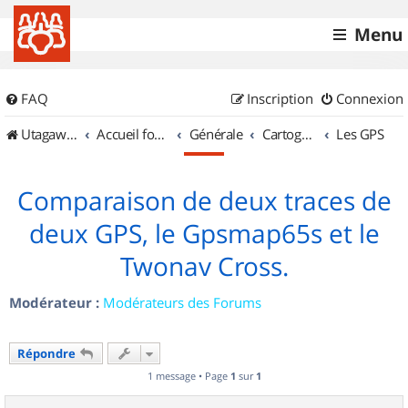
Menu
FAQ
Inscription
Connexion
UtagawaVTT (Randos VTT et VTTAE avec traces GPS)
Accueil forum
Générale
Cartographie et GPS
Les GPS
Comparaison de deux traces de
deux GPS, le Gpsmap65s et le
Twonav Cross.
Modérateur :
Modérateurs des Forums
Répondre
1 message • Page
1
sur
1