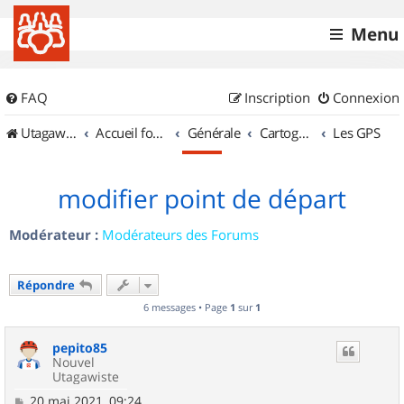
Menu
FAQ
Inscription
Connexion
UtagawaVTT (Randos VTT et VTTAE avec traces GPS)
Accueil forum
Générale
Cartographie et GPS
Les GPS
modifier point de départ
Modérateur :
Modérateurs des Forums
Répondre
6 messages • Page
1
sur
1
pepito85
Nouvel
Utagawiste
M
20 mai 2021, 09:24