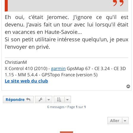
Eh oui, c'était Jeromec. J'ignore ce qu'il est
devenu. J'avais fait un tour avec lui lorsqu'il était
en vacances en Haute-Savoie...
Si son petit utilitaire intéresse quelqu'un, je peux
l'envoyer en privé.
ChristianM
X Control 410 (2010) -
garmin
GpsMap 67 - CE 3.24 - CE 3D
1.15 - MM 5.4.4 - GPSTopo France (version 5)
Le site web du club
a
u
Répondre
t
6 messages • Page
1
sur
1
Aller