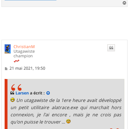
a
u
t
ChristianM
Utagawiste
champion
M
21 mai 2021, 19:50
e
s
s
a
g
Larsen
a écrit :
e
Un utagawiste de la 1ere heure avait développé
un petit utilitaire alatrace.exe qui marchait hors
connexion, je l'ai encore , mais je ne crois pas
qu'on puisse le trouver ...