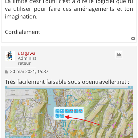
La limite c'est l'outil c'est a dire le logiciel que tu
va utiliser pour faire ces aménagements et ton
imagination.
Cordialement
a
u
utagawa
t
Administ
rateur
M
20 mai 2021, 15:37
e
s
Très facilement faisable sous opentraveller.net :
s
a
g
e