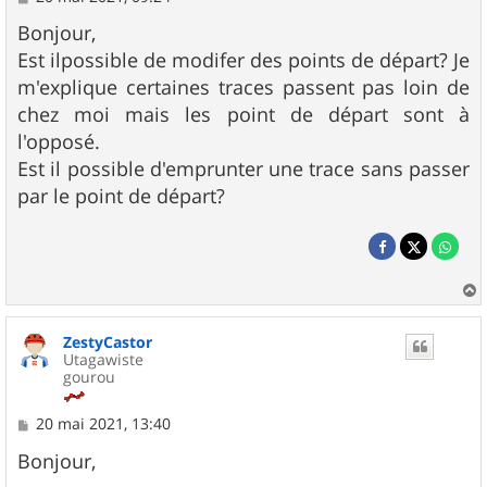
e
s
Bonjour,
s
Est ilpossible de modifer des points de départ? Je
a
g
m'explique certaines traces passent pas loin de
e
chez moi mais les point de départ sont à
l'opposé.
Est il possible d'emprunter une trace sans passer
par le point de départ?
a
u
ZestyCastor
t
Utagawiste
gourou
M
20 mai 2021, 13:40
e
s
Bonjour,
s