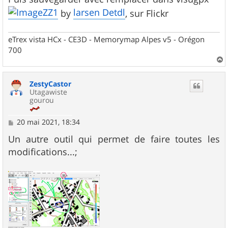
ZZ1
larsen Detdl
by
, sur Flickr
eTrex vista HCx - CE3D - Memorymap Alpes v5 - Orégon
700
a
u
ZestyCastor
t
Utagawiste
gourou
M
20 mai 2021, 18:34
e
s
Un autre outil qui permet de faire toutes les
s
modifications...;
a
g
e