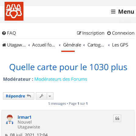
Menu
FAQ
Inscription
Connexion
UtagawaVTT (Randos VTT et VTTAE avec traces GPS)
Accueil forum
Générale
Cartographie et GPS
Les GPS
Quelle carte pour le 1030 plus
Modérateur :
Modérateurs des Forums
Répondre
5 messages • Page
1
sur
1
lrmar1
Nouvel
Utagawiste
M
08 juil. 2021, 12:04