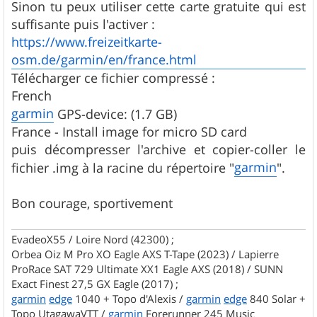
Sinon tu peux utiliser cette carte gratuite qui est
suffisante puis l'activer :
https://www.freizeitkarte-
osm.de/garmin/en/france.html
Télécharger ce fichier compressé :
French
garmin
GPS-device: (1.7 GB)
France - Install image for micro SD card
puis décompresser l'archive et copier-coller le
garmin
fichier .img à la racine du répertoire "
".
Bon courage, sportivement
EvadeoX55 / Loire Nord (42300) ;
Orbea Oiz M Pro XO Eagle AXS T-Tape (2023) / Lapierre
ProRace SAT 729 Ultimate XX1 Eagle AXS (2018) / SUNN
Exact Finest 27,5 GX Eagle (2017) ;
garmin
edge
1040 + Topo d'Alexis /
garmin
edge
840 Solar +
Topo UtagawaVTT /
garmin
Forerunner 245 Music