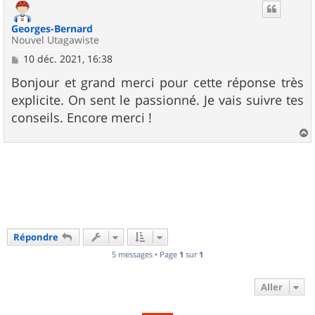
t
Georges-Bernard
Nouvel Utagawiste
M
10 déc. 2021, 16:38
e
s
Bonjour et grand merci pour cette réponse très
s
explicite. On sent le passionné. Je vais suivre tes
a
g
conseils. Encore merci !
e
a
u
t
Répondre
5 messages • Page
1
sur
1
Aller