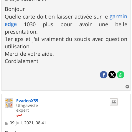
e
s
Bonjour
s
garmin
Quelle carte doit on laisser activée sur le
a
g
edge
1030 plus pour avoir une belle
e
presentation.
1er gps et j'ai vraiment du soucis avec question
utilisation.
Merci de votre aide.
Cordialement
a
u
EvadeoX55
t
Utagawiste
expert
M
09 juil. 2021, 08:41
e
s