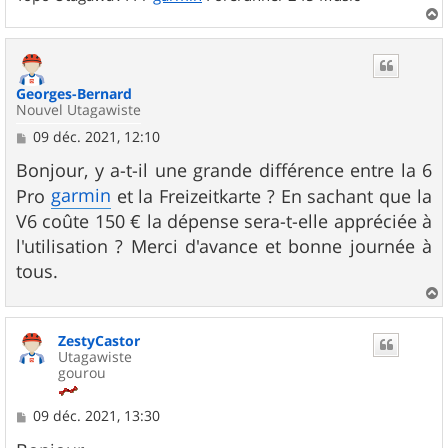
a
u
t
Georges-Bernard
Nouvel Utagawiste
M
09 déc. 2021, 12:10
e
s
Bonjour, y a-t-il une grande différence entre la 6
s
garmin
Pro
et la Freizeitkarte ? En sachant que la
a
g
V6 coûte 150 € la dépense sera-t-elle appréciée à
e
l'utilisation ? Merci d'avance et bonne journée à
tous.
a
u
ZestyCastor
t
Utagawiste
gourou
M
09 déc. 2021, 13:30
e
s