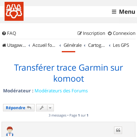
Menu
FAQ
Inscription
Connexion
UtagawaVTT (Randos VTT et VTTAE avec traces GPS)
Accueil forum
Générale
Cartographie et GPS
Les GPS
Transférer trace Garmin sur
komoot
Modérateur :
Modérateurs des Forums
Répondre
3 messages • Page
1
sur
1