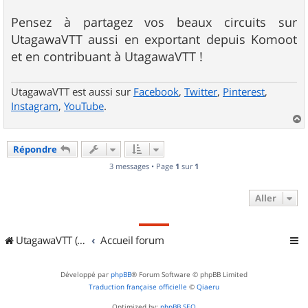
Pensez à partagez vos beaux circuits sur
UtagawaVTT aussi en exportant depuis Komoot
et en contribuant à UtagawaVTT !
UtagawaVTT est aussi sur
Facebook
,
Twitter
,
Pinterest
,
Instagram
,
YouTube
.
a
u
Répondre
t
3 messages • Page
1
sur
1
Aller
UtagawaVTT (Randos VTT et VTTAE avec traces GPS)
Accueil forum
Développé par
phpBB
® Forum Software © phpBB Limited
Traduction française officielle
©
Qiaeru
Optimized by:
phpBB SEO