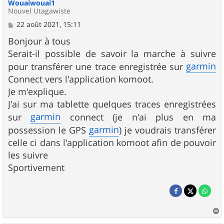
Wouaiwouai1
Nouvel Utagawiste
M
22 août 2021, 15:11
e
s
Bonjour à tous
s
Serait-il possible de savoir la marche à suivre
a
g
garmin
pour transférer une trace enregistrée sur
e
Connect vers l'application komoot.
Je m'explique.
J'ai sur ma tablette quelques traces enregistrées
garmin
sur
connect (je n'ai plus en ma
garmin
possession le GPS
) je voudrais transférer
celle ci dans l'application komoot afin de pouvoir
les suivre
Sportivement
a