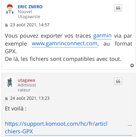
u
ERIC ZMIRO
t
Nouvel
Utagawiste
M
23 août 2021, 14:57
e
s
garmin
Vous pouvez exporter vos traces
via par
s
www.gamrinconnect.com
exemple
, au format
a
g
GPX.
e
De là, les fichiers sont compatibles avec tout.
a
u
utagawa
t
Administ
rateur
M
24 août 2021, 13:23
e
s
Et voilà :
s
a
g
https://support.komoot.com/hc/fr/articl ...
e
chiers-GPX