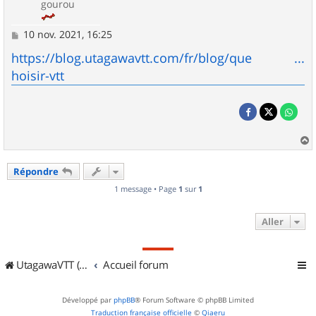
gourou
M
10 nov. 2021, 16:25
e
s
https://blog.utagawavtt.com/fr/blog/que ...
s
hoisir-vtt
a
g
e
a
u
Répondre
t
1 message • Page
1
sur
1
Aller
UtagawaVTT (Randos VTT et VTTAE avec traces GPS)
Accueil forum
Développé par
phpBB
® Forum Software © phpBB Limited
Traduction française officielle
©
Qiaeru