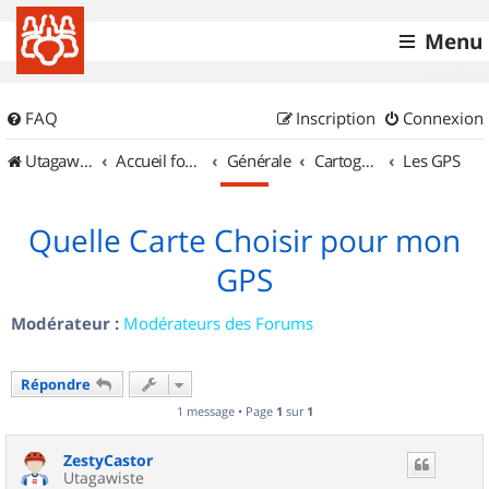
Menu
FAQ
Inscription
Connexion
UtagawaVTT (Randos VTT et VTTAE avec traces GPS)
Accueil forum
Générale
Cartographie et GPS
Les GPS
Quelle Carte Choisir pour mon
GPS
Modérateur :
Modérateurs des Forums
Répondre
1 message • Page
1
sur
1
ZestyCastor
Utagawiste