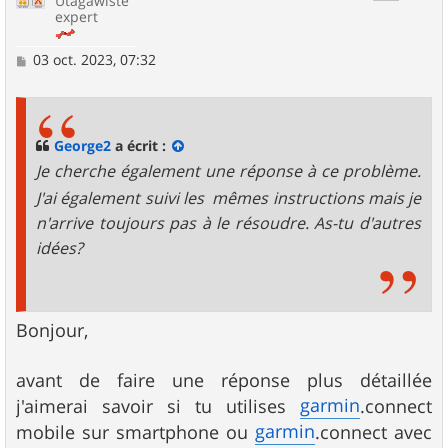
Utagawiste
expert
M
03 oct. 2023, 07:32
e
s
s
a
g
George2
a écrit :
e
Je cherche également une réponse à ce problème.
J'ai également suivi les
mêmes instructions mais je
n'arrive toujours pas à le résoudre. As-tu d'autres
idées?
Bonjour,
avant de faire une réponse plus détaillée
garmin
j'aimerai savoir si tu utilises
.connect
garmin
mobile sur smartphone ou
.connect avec