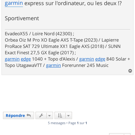
garmin
express sur l'ordinateur, ou les deux !?
Sportivement
EvadeoX55 / Loire Nord (42300) ;
Orbea Oiz M Pro XO Eagle AXS T-Tape (2023) / Lapierre
ProRace SAT 729 Ultimate XX1 Eagle AXS (2018) / SUNN
Exact Finest 27,5 GX Eagle (2017) ;
garmin
edge
1040 + Topo d'Alexis /
garmin
edge
840 Solar +
Topo UtagawaVTT /
garmin
Forerunner 245 Music
a
u
t
Répondre
5 messages • Page
1
sur
1