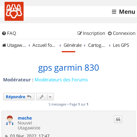
Menu
FAQ
Inscription
Connexion
UtagawaVTT (Randos VTT et VTTAE avec traces GPS)
Accueil forum
Générale
Cartographie et GPS
Les GPS
gps garmin 830
Modérateur :
Modérateurs des Forums
Répondre
5 messages • Page
1
sur
1
meche
Nouvel
Utagawiste
M
03 févr. 2022, 17:47