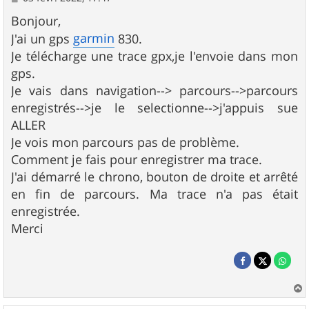
e
s
Bonjour,
s
garmin
J'ai un gps
830.
a
g
Je télécharge une trace gpx,je l'envoie dans mon
e
gps.
Je vais dans navigation--> parcours-->parcours
enregistrés-->je le selectionne-->j'appuis sue
ALLER
Je vois mon parcours pas de problème.
Comment je fais pour enregistrer ma trace.
J'ai démarré le chrono, bouton de droite et arrêté
en fin de parcours. Ma trace n'a pas était
enregistrée.
Merci
a