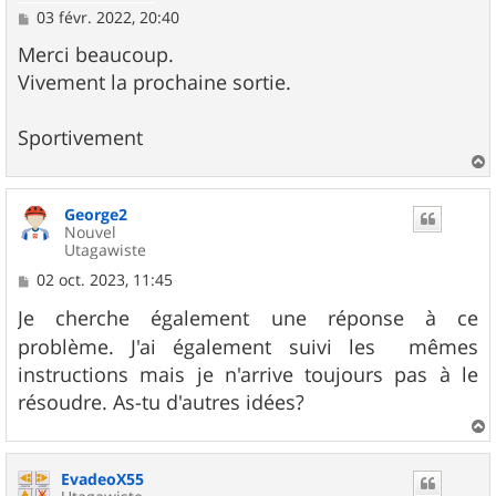
M
03 févr. 2022, 20:40
e
s
Merci beaucoup.
s
Vivement la prochaine sortie.
a
g
e
Sportivement
a
u
George2
t
Nouvel
Utagawiste
M
02 oct. 2023, 11:45
e
s
Je cherche également une réponse à ce
s
problème. J'ai également suivi les
mêmes
a
g
instructions mais je n'arrive toujours pas à le
e
résoudre. As-tu d'autres idées?
a
u
EvadeoX55
t