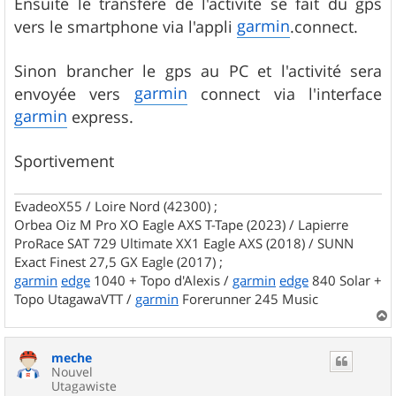
Ensuite le transfère de l'activité se fait du gps
garmin
vers le smartphone via l'appli
.connect.
Sinon brancher le gps au PC et l'activité sera
garmin
envoyée vers
connect via l'interface
garmin
express.
Sportivement
EvadeoX55 / Loire Nord (42300) ;
Orbea Oiz M Pro XO Eagle AXS T-Tape (2023) / Lapierre
ProRace SAT 729 Ultimate XX1 Eagle AXS (2018) / SUNN
Exact Finest 27,5 GX Eagle (2017) ;
garmin
edge
1040 + Topo d'Alexis /
garmin
edge
840 Solar +
Topo UtagawaVTT /
garmin
Forerunner 245 Music
a
u
meche
t
Nouvel
Utagawiste