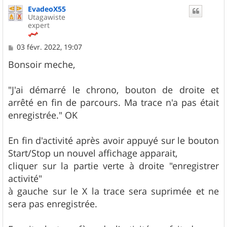
u
EvadeoX55
t
Utagawiste
expert
M
03 févr. 2022, 19:07
e
s
Bonsoir meche,
s
a
g
"J'ai démarré le chrono, bouton de droite et
e
arrêté en fin de parcours. Ma trace n'a pas était
enregistrée." OK
En fin d'activité après avoir appuyé sur le bouton
Start/Stop un nouvel affichage apparait,
cliquer sur la partie verte à droite "enregistrer
activité"
à gauche sur le X la trace sera suprimée et ne
sera pas enregistrée.