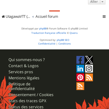
Aller
UtagawaVTT (Randos VTT et VTTAE avec traces GPS)
Accueil forum
Développé par
phpBB
® Forum Software © phpBB Limited
Traduction française officielle
©
Qiaeru
Optimized by:
phpBB SEO
Confidentialité
|
Conditions
Qui sommes-nous ?
Contact & Logos
Services pros
Mentions légales
Politique de
confidentialité
Consentement / Cookies
Stats des traces GPX
Status des services